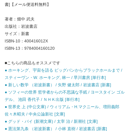
書]【メール便送料無料】
著者：畑中 武夫
出版社：岩波書店
サイズ：新書
ISBN-10：400416012X
ISBN-13：9784004160120
■こちらの商品もオススメです
● ホーキング、宇宙を語る ビッグバンからブラックホールまで /
スティーヴン・W. ホーキング, 林一 / 早川書房 [単行本]
● 新しい数学 （岩波新書） / 矢野 健太郎 / 岩波書店 [新書]
● ソフィーの世界 哲学者からの不思議な手紙 / ヨースタイン ゴル
デル、 池田 香代子 / ＮＨＫ出版 [単行本]
● 世界史 上 (中公文庫) / ウィリアム・H.マクニール、増田義郎
佐々木昭夫 / 中央公論新社 [文庫]
● グッド・バイ (新潮文庫) / 太宰 治 / 新潮社 [文庫]
● 憲法第九条 （岩波新書） / 小林 直樹 / 岩波書店 [新書]