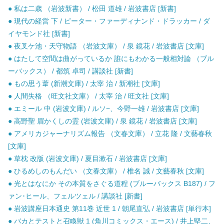
● 私は二歳 （岩波新書） / 松田 道雄 / 岩波書店 [新書]
● 現代の経営 下 / ピーター・ファーディナンド・ドラッカー / ダ
イヤモンド社 [新書]
● 夜叉ケ池・天守物語 （岩波文庫） / 泉 鏡花 / 岩波書店 [文庫]
● はたして空間は曲がっているか 誰にもわかる一般相対論 （ブル
ーバックス） / 都筑 卓司 / 講談社 [新書]
● もの思う葦 (新潮文庫) / 太宰 治 / 新潮社 [文庫]
● 人間失格 （旺文社文庫） / 太宰 治 / 旺文社 [文庫]
● エミール 中 (岩波文庫) / ルソ−、今野一雄 / 岩波書店 [文庫]
● 高野聖 眉かくしの霊 (岩波文庫) / 泉 鏡花 / 岩波書店 [文庫]
● アメリカジャーナリズム報告 （文春文庫） / 立花 隆 / 文藝春秋
[文庫]
● 草枕 改版 (岩波文庫) / 夏目漱石 / 岩波書店 [文庫]
● ひるめしのもんだい （文春文庫） / 椎名 誠 / 文藝春秋 [文庫]
● 光とはなにか その本質をさぐる道程 (ブルーバックス B187) / フ
ァン･ヒール、フェルツェル / 講談社 [新書]
● 岩波講座日本通史 第11巻 近世 1 / 朝尾直弘 / 岩波書店 [単行本]
● バカとテストと召喚獣 1 (角川コミックス・エース) / 井上堅二、