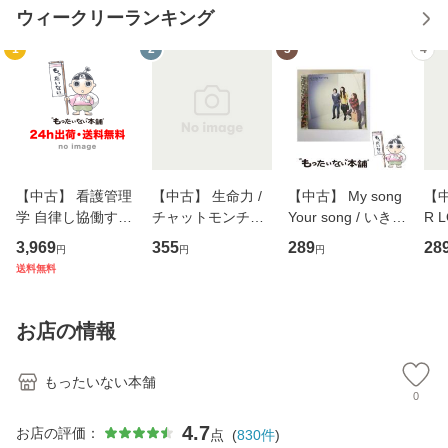
ウィークリーランキング
1
2
3
4
【中古】 看護管理
【中古】 生命力 /
【中古】 My song
【中
学 自律し協働する
チャットモンチー /
Your song / いきも
R 
専門職の看護マネ
キューンレコード
のがかり / [CD]
産限
3,969
355
289
28
円
円
円
ジメントスキル 改
[CD]【メール便送
【メール便送料無
翔太
送料無料
訂第3版 (看護学テ
料無料】
料】
[C
キストNiCE) / 手島
料
恵 藤本幸三 / 南江
お店の情報
堂 [単行
もったいない本舗
0
4.7
お店の評価：
点
(
830
件
)