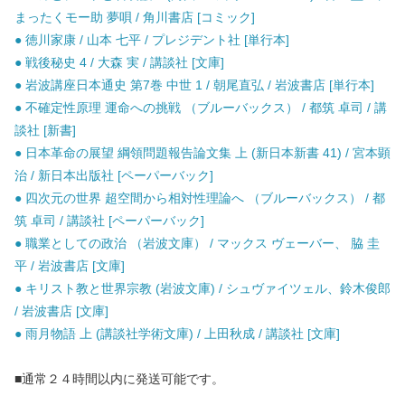
まったくモー助 夢唄 / 角川書店 [コミック]
● 徳川家康 / 山本 七平 / プレジデント社 [単行本]
● 戦後秘史 4 / 大森 実 / 講談社 [文庫]
● 岩波講座日本通史 第7巻 中世 1 / 朝尾直弘 / 岩波書店 [単行本]
● 不確定性原理 運命への挑戦 （ブルーバックス） / 都筑 卓司 / 講
談社 [新書]
● 日本革命の展望 綱領問題報告論文集 上 (新日本新書 41) / 宮本顕
治 / 新日本出版社 [ペーパーバック]
● 四次元の世界 超空間から相対性理論へ （ブルーバックス） / 都
筑 卓司 / 講談社 [ペーパーバック]
● 職業としての政治 （岩波文庫） / マックス ヴェーバー、 脇 圭
平 / 岩波書店 [文庫]
● キリスト教と世界宗教 (岩波文庫) / シュヴァイツェル、鈴木俊郎
/ 岩波書店 [文庫]
● 雨月物語 上 (講談社学術文庫) / 上田秋成 / 講談社 [文庫]
■通常２４時間以内に発送可能です。