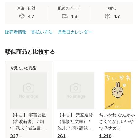
連絡・応対
配送スピード
梱包
4.7
4.6
4.7
販売者情報
支払い方法
営業日カレンダー
類似商品と比較する
今見ている商品
【中古】 宇宙と星
【中古】 架空通貨
ちいかわ なんか小
（岩波新書） / 畑
（講談社文庫） /
さくてかわいいや
中 武夫 / 岩波書店
池井戸 潤 / 講談社
つ 3/ナガノ
[新書]【メール便送
[文庫]【メール便送
337
261
1,210
円
円
円