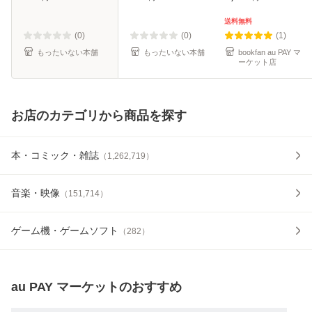
料無料】
料無料】
送料無料
(0)
(0)
(1)
もったいない本舗
もったいない本舗
bookfan au PAY マ
ーケット店
お店のカテゴリから商品を探す
本・コミック・雑誌
（
1,262,719
）
音楽・映像
（
151,714
）
ゲーム機・ゲームソフト
（
282
）
au PAY マーケット
のおすすめ