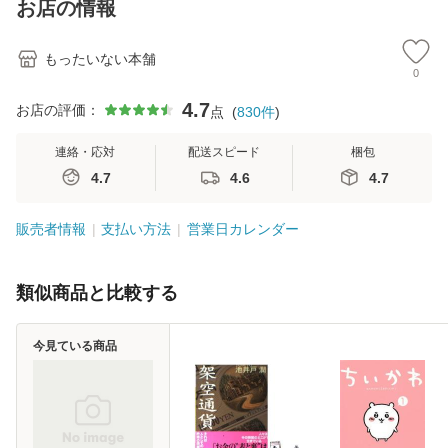
お店の情報
堂 [単行
料無料】
もったいない本舗
0
4.7
お店の評価：
点
(
830
件
)
連絡・応対
配送スピード
梱包
4.7
4.6
4.7
販売者情報
支払い方法
営業日カレンダー
類似商品と比較する
今見ている商品