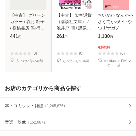
【中古】 グリーン
【中古】 架空通貨
ちいかわ なんか小
カラー / 義月 粧子
（講談社文庫） /
さくてかわいいや
/ 桜桃書房 [単行本]
池井戸 潤 / 講談社
つ 1/ナガノ
【メール便送料無
[文庫]【メール便送
441
261
1,100
円
円
円
料】
料無料】
送料無料
(0)
(0)
(0)
もったいない本舗
もったいない本舗
bookfan au PAY マ
ーケット店
お店のカテゴリから商品を探す
本・コミック・雑誌
（
1,265,875
）
音楽・映像
（
152,087
）