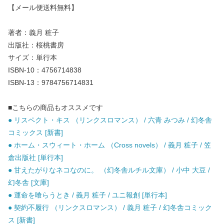
【メール便送料無料】
著者：義月 粧子
出版社：桜桃書房
サイズ：単行本
ISBN-10：4756714838
ISBN-13：9784756714831
■こちらの商品もオススメです
● リスペクト・キス （リンクスロマンス） / 六青 みつみ / 幻冬舎
コミックス [新書]
● ホーム・スウィート・ホーム （Cross novels） / 義月 粧子 / 笠
倉出版社 [単行本]
● 甘えたがりなネコなのに。 （幻冬舎ルチル文庫） / 小中 大豆 /
幻冬舎 [文庫]
● 運命を喰らうとき / 義月 粧子 / ユニ報創 [単行本]
● 契約不履行 （リンクスロマンス） / 義月 粧子 / 幻冬舎コミック
ス [新書]