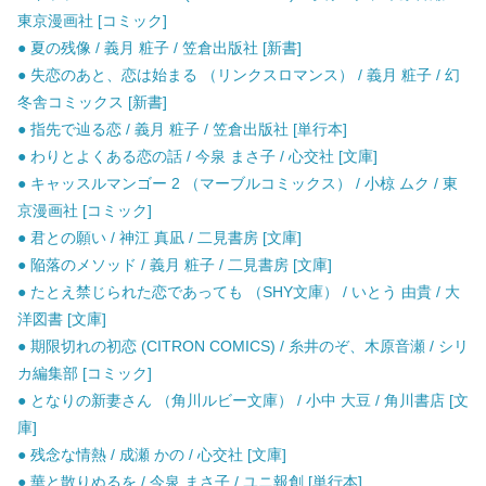
東京漫画社 [コミック]
● 夏の残像 / 義月 粧子 / 笠倉出版社 [新書]
● 失恋のあと、恋は始まる （リンクスロマンス） / 義月 粧子 / 幻
冬舎コミックス [新書]
● 指先で辿る恋 / 義月 粧子 / 笠倉出版社 [単行本]
● わりとよくある恋の話 / 今泉 まさ子 / 心交社 [文庫]
● キャッスルマンゴー 2 （マーブルコミックス） / 小椋 ムク / 東
京漫画社 [コミック]
● 君との願い / 神江 真凪 / 二見書房 [文庫]
● 陥落のメソッド / 義月 粧子 / 二見書房 [文庫]
● たとえ禁じられた恋であっても （SHY文庫） / いとう 由貴 / 大
洋図書 [文庫]
● 期限切れの初恋 (CITRON COMICS) / 糸井のぞ、木原音瀬 / シリ
カ編集部 [コミック]
● となりの新妻さん （角川ルビー文庫） / 小中 大豆 / 角川書店 [文
庫]
● 残念な情熱 / 成瀬 かの / 心交社 [文庫]
● 華と散りぬるを / 今泉 まさ子 / ユニ報創 [単行本]