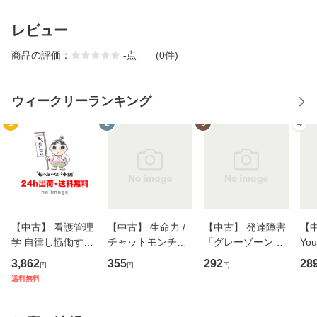
レビュー
商品の評価：
-
点
(0件)
ウィークリーランキング
1
2
3
4
【中古】 看護管理
【中古】 生命力 /
【中古】 発達障害
【中
学 自律し協働する
チャットモンチー /
「グレーゾーン」
You
専門職の看護マネ
キューンレコード
その正しい理解と
のがか
3,862
355
292
28
円
円
円
ジメントスキル 改
[CD]【メール便送
克服法 (SB新書 57
【
送料無料
訂第3版 (看護学テ
料無料】
2) / 岡田尊司 / Ｓ
料
キストNiCE) / 手島
Ｂクリエイティブ
恵 藤本幸三 / 南江
[新書]【メール便送