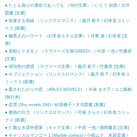
● たとえ偽りの運命であっても （SHY文庫） / いとう 由貴 / 大洋
図書 [文庫]
● 加速する視線 （リンクスロマンス） / 義月 粧子 / 幻冬舎コミッ
クス [新書]
● 極悪人のバラード （幻冬舎ルチル文庫） / 月東 湊 / 幻冬舎 [文
庫]
● 美獣とケダモノ （ラヴァーズ文庫GREED） / 中原 一也 / 竹書房
[文庫]
● 琥珀色の誘惑 （ラヴァーズ文庫） / 義月 粧子 / 竹書房 [文庫]
● オブジェクション （リンクスロマンス） / 義月 粧子 / 幻冬舎コ
ミックス [新書]
● 愛されたがりの恋 （ARLES NOVELS） / 今泉 まさ子 / ユニ報創
[単行本]
● 恋雪 (Shy novels 184) / 砂原糖子 / 大洋図書 [新書]
● 微熱の引力 （リンクスロマンス） / 可南 さらさ / 幻冬舎コミッ
クス [新書]
● 仁義なき課外授業 （キャラ文庫） / 中原 一也 / 徳間書店 [文庫]
● キャッスルマンゴー 1 (Marble comics) / 小椋ムク、木原音瀬 /