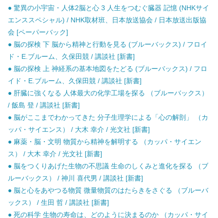
● 驚異の小宇宙・人体2脳と心 3 人生をつむぐ臓器 記憶 (NHKサイ
エンススペシャル) / NHK取材班、日本放送協会 / 日本放送出版協
会 [ペーパーバック]
● 脳の探検 下 脳から精神と行動を見る (ブルーバックス) / フロイ
ド・E.ブルーム、久保田競 / 講談社 [新書]
● 脳の探検 上 神経系の基本地図をたどる (ブルーバックス) / フロ
イド・E.ブルーム、久保田競 / 講談社 [新書]
● 肝臓に強くなる 人体最大の化学工場を探る （ブルーバックス）
/ 飯島 登 / 講談社 [新書]
● 脳がここまでわかってきた 分子生理学による「心の解剖」 （カ
ッパ・サイエンス） / 大木 幸介 / 光文社 [新書]
● 麻薬・脳・文明 物質から精神を解明する （カッパ・サイエン
ス） / 大木 幸介 / 光文社 [新書]
● 脳をつくりあげた生物の不思議 生命のしくみと進化を探る （ブ
ルーバックス） / 神川 喜代男 / 講談社 [新書]
● 脳と心をあやつる物質 微量物質のはたらきをさぐる （ブルーバ
ックス） / 生田 哲 / 講談社 [新書]
● 死の科学 生物の寿命は、どのように決まるのか （カッパ・サイ