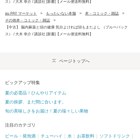
ス） / 大木 幸介 / 講談社 [新書]【メール便送料無料】
au PAY マーケット
>
もったいない本舗
>
本・コミック・雑誌
>
その他本・コミック・雑誌
>
【中古】 脳内麻薬と頭の健康 気分よければ頭もまたよし （ブルーバック
ス） / 大木 幸介 / 講談社 [新書]【メール便送料無料】
ページトップへ
ピックアップ特集
夏の必需品！ひんやりアイテム
夏の挨拶、まだ間に合います。
旬の美味しさをお届け！夏の瑞々しい果物
注目のカテゴリ
ビール・発泡酒
チューハイ
水
お茶飲料
ソフトドリンク