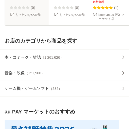
講談社 [新書]【メ
送料無料
ール便送料無料】
(0)
(0)
(1)
もったいない本舗
もったいない本舗
bookfan au PAY マ
ーケット店
お店のカテゴリから商品を探す
本・コミック・雑誌
（
1,261,626
）
音楽・映像
（
151,566
）
ゲーム機・ゲームソフト
（
282
）
au PAY マーケット
のおすすめ