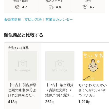
連絡・応対
配送スピード
梱包
4.7
4.6
4.7
販売者情報
支払い方法
営業日カレンダー
類似商品と比較する
今見ている商品
【中古】 脳内麻薬
【中古】 架空通貨
ちいかわ なんか小
と頭の健康 気分よ
（講談社文庫） /
さくてかわいいや
ければ頭もまたよ
池井戸 潤 / 講談社
つ 3/ナガノ
し （ブルーバック
[文庫]【メール便送
413
261
1,210
円
円
円
ス） / 大木 幸介 /
料無料】