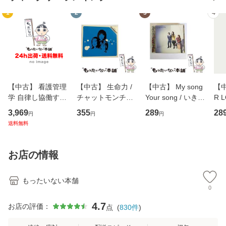
1
2
3
4
【中古】 看護管理
【中古】 生命力 /
【中古】 My song
【中
学 自律し協働する
チャットモンチー /
Your song / いきも
R 
専門職の看護マネ
キューンレコード
のがかり / [CD]
産限
3,969
355
289
28
円
円
円
ジメントスキル 改
[CD]【メール便送
【メール便送料無
翔太
送料無料
訂第3版 (看護学テ
料無料】
料】
[C
キストNiCE) / 手島
料
恵 藤本幸三 / 南江
お店の情報
堂 [単行
もったいない本舗
0
4.7
お店の評価：
点
(
830
件
)