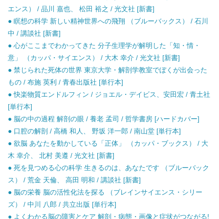
エンス） / 品川 嘉也、 松田 裕之 / 光文社 [新書]
● 瞑想の科学 新しい精神世界への飛翔 （ブルーバックス） / 石川
中 / 講談社 [新書]
● 心がここまでわかってきた 分子生理学が解明した「知・情・
意」 （カッパ・サイエンス） / 大木 幸介 / 光文社 [新書]
● 禁じられた死体の世界 東京大学・解剖学教室でぼくが出会った
もの / 布施 英利 / 青春出版社 [単行本]
● 快楽物質エンドルフィン / ジョエル・デイビス、安田宏 / 青土社
[単行本]
● 脳の中の過程 解剖の眼 / 養老 孟司 / 哲学書房 [ハードカバー]
● 口腔の解剖 / 高橋 和人、 野坂 洋一郎 / 南山堂 [単行本]
● 欲脳 あなたを動かしている「正体」 （カッパ・ブックス） / 大
木 幸介、 北村 美遵 / 光文社 [新書]
● 死を見つめる心の科学 生きるのは、あなたです （ブルーバック
ス） / 荒金 天倫、 高田 明和 / 講談社 [新書]
● 脳の栄養 脳の活性化法を探る （ブレインサイエンス・シリー
ズ） / 中川 八郎 / 共立出版 [単行本]
● よくわかる脳の障害とケア 解剖・病態・画像と症状がつながる!