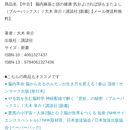
商品名:【中古】 脳内麻薬と頭の健康 気分よければ頭もまたよし
（ブルーバックス） / 大木 幸介 / 講談社 [新書]【メール便送料無
料】
著者：大木 幸介
出版社：講談社
サイズ：新書
ISBN-10：4061327437
ISBN-13：9784061327436
■こちらの商品もオススメです
● 脳内革命 脳から出るホルモンが生き方を変える / 春山 茂雄 / サ
ンマーク出版 [単行本]
● やる気を生む脳科学 神経配線で解く「意欲」の秘密 （ブルーバ
ックス） / 大木 幸介 / 講談社 [新書]
● 驚異の小宇宙・人体2脳と心 2 脳が世界をつくる 知覚 (NHKサイ
エンススペシャル) / NHK取材班、日本放送協会 / 日本放送出版協
会 [ペーパーバック]