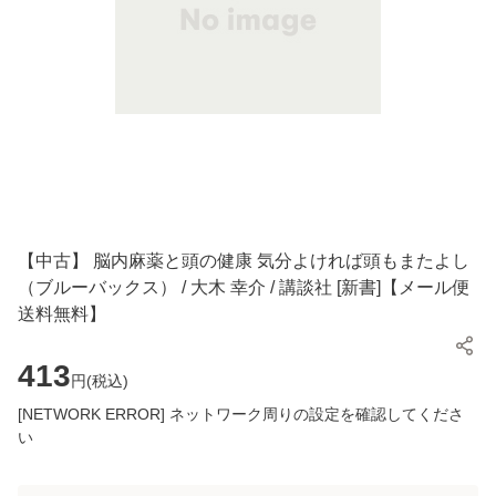
【中古】 脳内麻薬と頭の健康 気分よければ頭もまたよし
（ブルーバックス） / 大木 幸介 / 講談社 [新書]【メール便
送料無料】
413
円(
税込
)
[NETWORK ERROR] ネットワーク周りの設定を確認してくださ
い