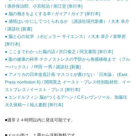
/ 酒井保治郎、小宮桂治 / 南江堂 [単行本]
● 脳の働きをよくする本 / ガイア / ガイア [単行本]
● 感情はいかにしてつくられるか （講談社現代新書） / 大木 幸介
/ 講談社 [新書]
● 脳と心の化学 （ポピュラー サイエンス） / 大木 幸介 / 裳華房
[単行本]
● ここまでわかった脳の話 / 沢口俊之 / 同文書院 [単行本]
● 眼の健康の科学 テクノストレスの予防から角膜移植まで （ブル
ーバックス） / 坪田 一男 / 講談社 [新書]
● アメリカの日本改造計画 マスコミが書けない「日米論」 (East
Press nonfiction 6) / 関岡英之 イースト・プレス特別取材班、イー
ストプレス / イースト・プレス [単行本]
● エンドルフィン 脳がつくるアヘン / C.F.レヴンソール、加藤珪
大久保精一 / 地人書館 [単行本]
■通常２４時間以内に発送可能です。
■メール便は、１冊から送料無料です。