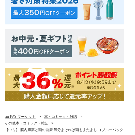
au PAY マーケット
>
本・コミック・雑誌
>
その他本・コミック・雑誌
>
【中古】 脳内麻薬と頭の健康 気分よければ頭もまたよし （ブルーバック