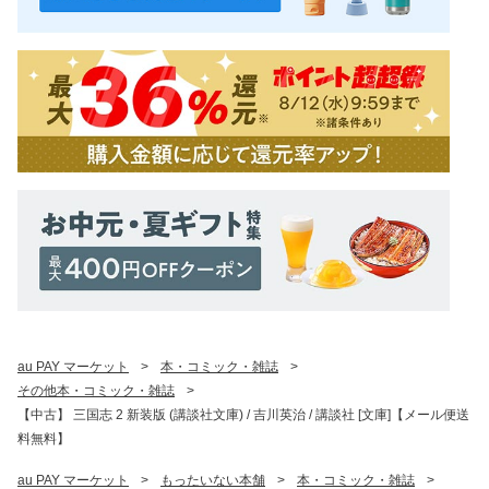
au PAY マーケット
>
本・コミック・雑誌
>
その他本・コミック・雑誌
>
【中古】 三国志 2 新装版 (講談社文庫) / 吉川英治 / 講談社 [文庫]【メール便送
料無料】
au PAY マーケット
>
もったいない本舗
>
本・コミック・雑誌
>