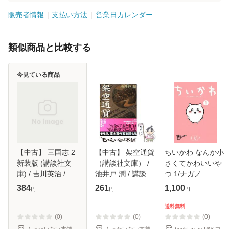
販売者情報
支払い方法
営業日カレンダー
類似商品と比較する
今見ている商品
【中古】 三国志 2
【中古】 架空通貨
ちいかわ なんか小
新装版 (講談社文
（講談社文庫） /
さくてかわいいや
庫) / 吉川英治 / 講
池井戸 潤 / 講談社
つ 1/ナガノ
談社 [文庫]【メー
[文庫]【メール便送
384
261
1,100
円
円
円
ル便送料無料】
料無料】
送料無料
(0)
(0)
(0)
もったいない本舗
もったいない本舗
bookfan au PAY マ