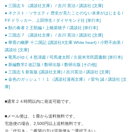
● 三国志 5 （講談社文庫） / 吉川 英治 / 講談社 [文庫]
● ネクスト・ソサエティ 歴史が見たことのない未来がはじまる /
P.F.ドラッカー、上田惇生 / ダイヤモンド社 [単行本]
● 獣の奏者 2 王獣編 / 上橋菜穂子 / 講談社 [単行本]
● 三国志 7 （講談社文庫） / 吉川 英治 / 講談社 [文庫]
● 華胥の幽夢 十二国記 (講談社X文庫 White heart) / 小野不由美 /
講談社 [文庫]
● 竜馬がゆく 4 怒濤篇 / 司馬遼太郎 / 久留米市民図書館 [単行本]
● 新編数学2 改訂版 / 数研出版 / 数研出版 [その他]
● 三国志 5 新装版 (講談社文庫) / 吉川英治 / 講談社 [文庫]
● 金色のガッシュ！！ 1 （講談社漫画文庫） / 雷句 誠 / 講談社 [文
庫]
■通常２４時間以内に発送可能です。
■メール便は、１冊から送料無料です。
宅急便の場合、2,500円以上送料無料です。
※「代引き」ご希望の方は宅急便をご選択下さい。