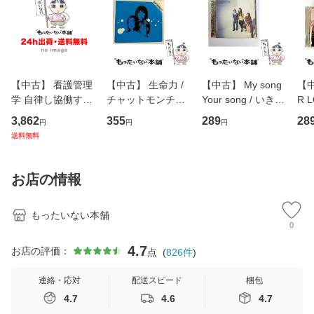
【中古】 看護管理
【中古】 生命力 /
【中古】 My song
【中
学 自律し協働する
チャットモンチー /
Your song / いきも
R 
専門職の看護マネ
キューンレコード
のがかり / [CD]
産限
3,862
355
289
28
円
円
円
ジメントスキル 改
[CD]【メール便送
【メール便送料無
翔太
送料無料
訂第3版 (看護学テ
料無料】
料】
[C
キストNiCE) / 手島
料
恵 藤本幸三 / 南江
お店の情報
堂 [単行
もったいない本舗
0
4.7
お店の評価：
点
(
826
件
)
連絡・応対
配送スピード
梱包
4.7
4.6
4.7