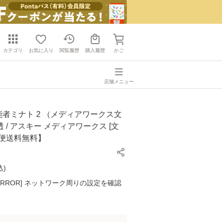
カテゴリ
お気に入り
閲覧履歴
購入履歴
かご
店舗メニュー
能者ミナト 2 （メディアワークス文
 透 / アスキー メディアワークス [文
ル便送料無料】
込
)
K ERROR] ネットワーク周りの設定を確認