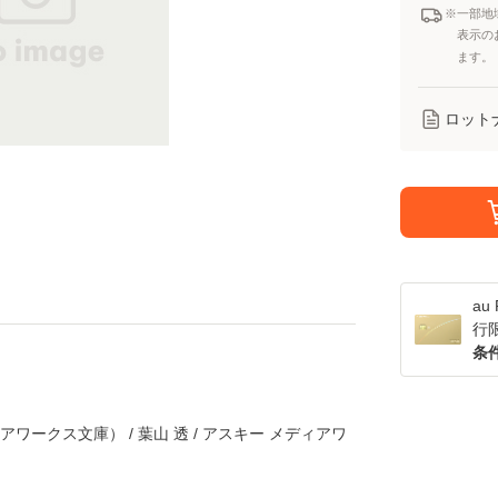
※一部地
表示の
ます。
ロット
a
行
条
アワークス文庫） / 葉山 透 / アスキー メディアワ