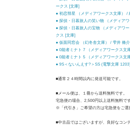
ークス [文庫]
● 初恋彗星 （メディアワークス文庫） / 綾
● 探偵・日暮旅人の笑い物 （メディアワークス
● 探偵・日暮旅人の宝物 （メディアワーク
クス [文庫]
● 仮面同窓会 （幻冬舎文庫） / 雫井 脩介 
● 0能者ミナト 7 （メディアワークス文庫） /
● 0能者ミナト 5 （メディアワークス文庫）
● 9S＜ないんえす?＞SS (電撃文庫 1203
■通常２４時間以内に発送可能です。
■メール便は、１冊から送料無料です。
宅急便の場合、2,500円以上送料無料で
※「代引き」ご希望の方は宅急便をご選
■中古品ではございますが、良好なコン