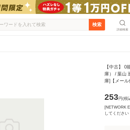
検索
詳細検索
【中古】 0
庫） / 葉山
庫]【メー
253
円(
税
[NETWOR
してください