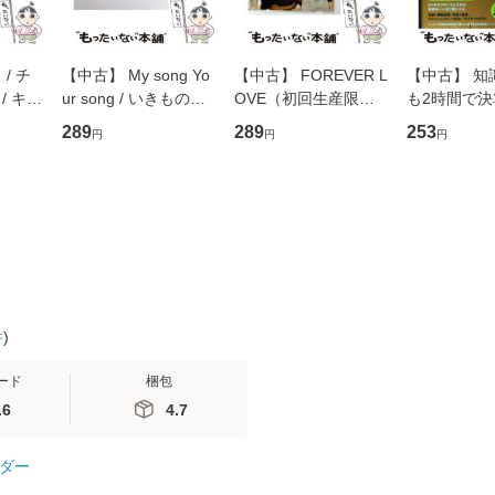
/ チ
【中古】 My song Yo
【中古】 FOREVER L
【中古】 知
/ キュ
ur song / いきものが
OVE（初回生産限定
も2時間で
D]
かり / [CD]【メール便
盤） / 清水翔太×加藤
めるようにな
289
289
253
円
円
円
無料】
送料無料】
ミリヤ / [CD]【メール
計超入門！ /
便送料無料】
隆 / 高橋書
（ソフトカバ
【メール便
件
)
ード
梱包
.6
4.7
ダー