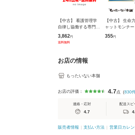
【中古】 看護管理学
【中古】 生命力 
自律し協働する専門職
ャットモンチー 
の看護マネジメントス
ーンレコード [C
3,862
355
円
円
キル 改訂第3版 (看護
【メール便送料
送料無料
学テキストNiCE) / 手
島恵 藤本幸三 / 南江
堂 [単行
お店の情報
もったいない本舗
4.7
お店の評価：
点
(
830
連絡・応対
配送スピ
4.7
4
販売者情報
支払い方法
営業日カレン