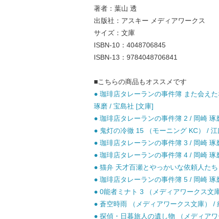
著者：葉山 透
出版社：アスキー メディアワークス
サイズ：文庫
ISBN-10：4048706845
ISBN-13：9784048706841
■こちらの商品もオススメです
● 珈琲店タレーランの事件簿 また会えたな
琢磨 / 宝島社 [文庫]
● 珈琲店タレーランの事件簿 2 / 岡崎 琢磨 
● 鬼灯の冷徹 15 （モーニング KC） / 江
● 珈琲店タレーランの事件簿 3 / 岡崎 琢磨 
● 珈琲店タレーランの事件簿 4 / 岡崎 琢磨 
● 猫弁 天才百瀬とやっかいな依頼人たち （講
● 珈琲店タレーランの事件簿 5 / 岡崎 琢磨 
● 0能者ミナト 3 （メディアワークス文庫）
● 蒼空時雨 （メディアワークス文庫） / 綾
● 探偵・日暮旅人の遺し物 （メディアワークス