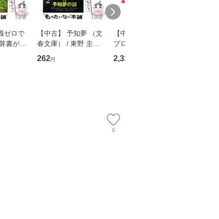
識ゼロで
【中古】 予知夢 （文
【中古】 野ブタ。を
【中古】 
決算書が読
春文庫） / 東野 圭吾 /
プロデュース [DVD-B
島みゆき / [CD]【
る！ 会
文藝春秋 [文庫]【メー
OX] / バップ [DVD]
ル便送料
262
2,335
2,150
円
円
円
 佐伯 良
ル便送料無料】
【メール便送料無料】
店 [単行本
ー）]
送
0