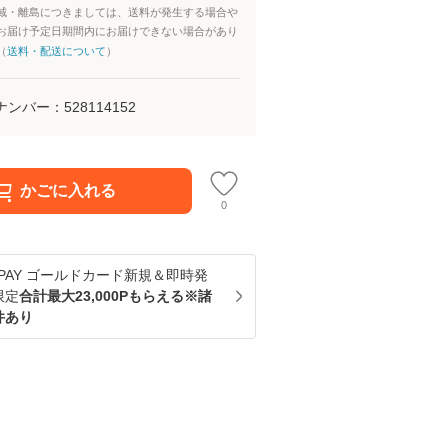
域・離島につきましては、送料が発生する場合や
お届け予定日期間内にお届けできない場合があり
（
送料・配送について
）
ナンバー：
528114152
かごに入れる
0
u PAY ゴールドカード新規＆即時発
限定
合計最大23,000Pもらえる※諸
件あり