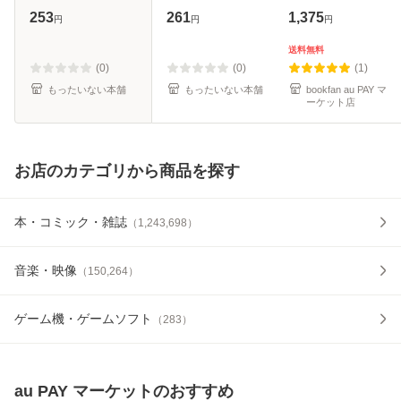
上寺 しえ /
[文庫]【メール便送
253
261
1,375
円
円
円
KADOKAWA [文庫]
料無料】
【メール便送料無
送料無料
料】
(0)
(0)
(1)
もったいない本舗
もったいない本舗
bookfan au PAY マ
ーケット店
お店のカテゴリから商品を探す
本・コミック・雑誌
（
1,243,698
）
音楽・映像
（
150,264
）
ゲーム機・ゲームソフト
（
283
）
au PAY マーケット
のおすすめ