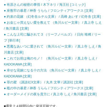
● 有原さんの秘密の事情 / 木下ネリ / 海王社 [コミック]
● 座敷牢の暴君 / 神香 うらら / フロンティアワークス [文庫]
● 約束の花嫁 （幻冬舎ルチル文庫） / 高峰 あいす / 幻冬舎 [文庫]
● お金じゃ買えない愛を教えて （角川ルビー文庫） / 真上寺 しえ
/ 角川書店 [文庫]
● こんな上司に騙されて 3 （リーフノベルズ） / 日向 唯稀 / リー
フ [単行本]
● 悪魔なあいつに愛されて （角川ルビー文庫） / 真上寺 しえ / 角
川書店 [文庫]
● これでお前は俺のモノ！ （角川ルビー文庫） / 真上寺 しえ /
KADOKAWA [文庫]
● 幸せな花嫁になる十の方法 （角川ルビー文庫） / 真上寺 しえ /
KADOKAWA [文庫]
● 罪の蜜 （講談社X文庫） / 丸木 文華 / 講談社 [文庫]
● 檻の中の暴君 / 神香 うらら / フロンティアワークス [文庫]
● オーダーメイドの夜を貴方に / 真上寺 しえ / 角川書店 [文庫]
■通常２４時間以内に発送可能です。