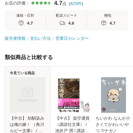
4.7
お店の評価：
点
(
829
件
)
連絡・応対
配送スピード
梱包
4.7
4.6
4.7
販売者情報
支払い方法
営業日カレンダー
類似商品と比較する
今見ている商品
【中古】 幼馴染み
【中古】 架空通貨
ちいかわ なんか小
は俺の嫁！ （角川
（講談社文庫） /
さくてかわいいや
ルビー文庫） / 真
池井戸 潤 / 講談社
つ 7/ナガノ