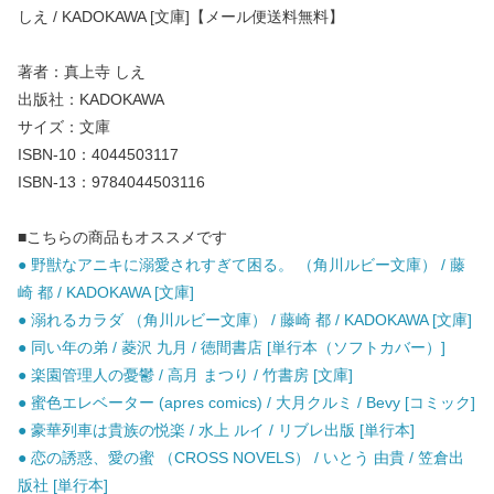
しえ / KADOKAWA [文庫]【メール便送料無料】
著者：真上寺 しえ
出版社：KADOKAWA
サイズ：文庫
ISBN-10：4044503117
ISBN-13：9784044503116
■こちらの商品もオススメです
● 野獣なアニキに溺愛されすぎて困る。 （角川ルビー文庫） / 藤
崎 都 / KADOKAWA [文庫]
● 溺れるカラダ （角川ルビー文庫） / 藤崎 都 / KADOKAWA [文庫]
● 同い年の弟 / 菱沢 九月 / 徳間書店 [単行本（ソフトカバー）]
● 楽園管理人の憂鬱 / 高月 まつり / 竹書房 [文庫]
● 蜜色エレベーター (apres comics) / 大月クルミ / Bevy [コミック]
● 豪華列車は貴族の悦楽 / 水上 ルイ / リブレ出版 [単行本]
● 恋の誘惑、愛の蜜 （CROSS NOVELS） / いとう 由貴 / 笠倉出
版社 [単行本]