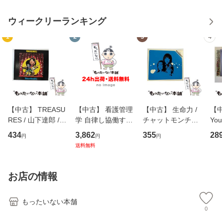
ウィークリーランキング
1
2
3
4
【中古】 TREASU
【中古】 看護管理
【中古】 生命力 /
【中
RES / 山下達郎 /
学 自律し協働する
チャットモンチー /
You
イーストウエス
専門職の看護マネ
キューンレコード
のがか
434
3,862
355
28
円
円
円
ト・ジャパン [CD]
ジメントスキル 改
[CD]【メール便送
【
送料無料
【メール便送料無
訂第3版 (看護学テ
料無料】
料
料】
キストNiCE) / 手島
恵 藤本幸三 / 南江
お店の情報
堂 [単行
もったいない本舗
0