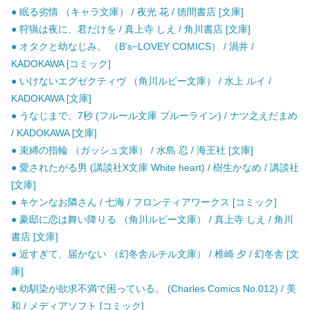
● 眠る劣情 （キャラ文庫） / 夜光 花 / 徳間書店 [文庫]
● 狩猟は夜に、君だけを / 真上寺 しえ / 角川書店 [文庫]
● オタクと幼なじみ。 （B’s−LOVEY COMICS） / 渦井 /
KADOKAWA [コミック]
● いけないエグゼクティヴ （角川ルビー文庫） / 水上 ルイ /
KADOKAWA [文庫]
● うなじまで、7秒 (フルール文庫 ブルーライン) / ナツ之えだまめ
/ KADOKAWA [文庫]
● 束縛の指輪 （ガッシュ文庫） / 水島 忍 / 海王社 [文庫]
● 愛されたがる男 (講談社X文庫 White heart) / 樹生かなめ / 講談社
[文庫]
● キケンなお隣さん / 七海 / フロンティアワークス [コミック]
● 豪邸に恋は舞い降りる （角川ルビー文庫） / 真上寺 しえ / 角川
書店 [文庫]
● 近すぎて、届かない （幻冬舎ルチル文庫） / 椎崎 夕 / 幻冬舎 [文
庫]
● 幼馴染が欲求不満で困っている。 (Charles Comics No.012) / 美
和 / メディアソフト [コミック]