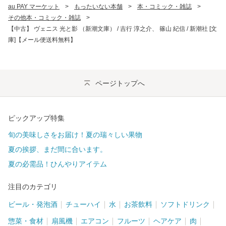
au PAY マーケット
>
もったいない本舗
>
本・コミック・雑誌
>
その他本・コミック・雑誌
>
【中古】 ヴェニス 光と影 （新潮文庫） / 吉行 淳之介、 篠山 紀信 / 新潮社 [文
庫]【メール便送料無料】
ページトップへ
ピックアップ特集
旬の美味しさをお届け！夏の瑞々しい果物
夏の挨拶、まだ間に合います。
夏の必需品！ひんやりアイテム
注目のカテゴリ
ビール・発泡酒
チューハイ
水
お茶飲料
ソフトドリンク
惣菜・食材
扇風機
エアコン
フルーツ
ヘアケア
肉