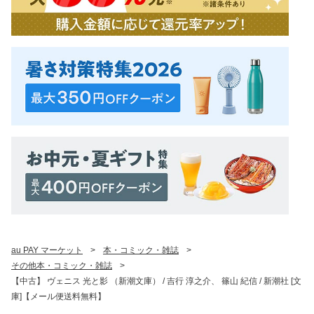
au PAY マーケット
>
本・コミック・雑誌
>
その他本・コミック・雑誌
>
【中古】 ヴェニス 光と影 （新潮文庫） / 吉行 淳之介、 篠山 紀信 / 新潮社 [文
庫]【メール便送料無料】