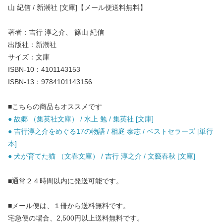
山 紀信 / 新潮社 [文庫]【メール便送料無料】
著者：吉行 淳之介、 篠山 紀信
出版社：新潮社
サイズ：文庫
ISBN-10：4101143153
ISBN-13：9784101143156
■こちらの商品もオススメです
● 故郷 （集英社文庫） / 水上 勉 / 集英社 [文庫]
● 吉行淳之介をめぐる17の物語 / 相庭 泰志 / ベストセラーズ [単行
本]
● 犬が育てた猫 （文春文庫） / 吉行 淳之介 / 文藝春秋 [文庫]
■通常２４時間以内に発送可能です。
■メール便は、１冊から送料無料です。
宅急便の場合、2,500円以上送料無料です。