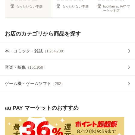
もったいない本舗
もったいない本舗
bookfan au PAY マ
ーケット店
お店のカテゴリから商品を探す
本・コミック・雑誌
（
1,264,730
）
音楽・映像
（
151,950
）
ゲーム機・ゲームソフト
（
282
）
au PAY マーケット
のおすすめ