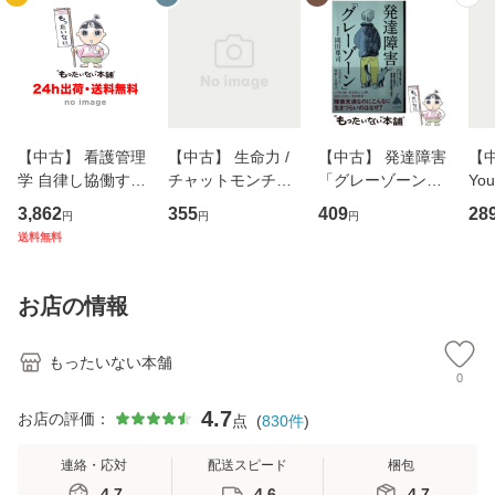
【中古】 看護管理
【中古】 生命力 /
【中古】 発達障害
【中
学 自律し協働する
チャットモンチー /
「グレーゾーン」
You
専門職の看護マネ
キューンレコード
その正しい理解と
のがか
3,862
355
409
28
円
円
円
ジメントスキル 改
[CD]【メール便送
克服法 (SB新書 57
【
送料無料
訂第3版 (看護学テ
料無料】
2) / 岡田尊司 / Ｓ
料
キストNiCE) / 手島
Ｂクリエイティブ
恵 藤本幸三 / 南江
[新書]【メール便送
お店の情報
堂 [単行
料無料】
もったいない本舗
0
4.7
お店の評価：
点
(
830
件
)
連絡・応対
配送スピード
梱包
4.7
4.6
4.7