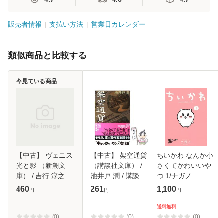
販売者情報
支払い方法
営業日カレンダー
類似商品と比較する
今見ている商品
【中古】 ヴェニス
【中古】 架空通貨
ちいかわ なんか小
光と影 （新潮文
（講談社文庫） /
さくてかわいいや
庫） / 吉行 淳之
池井戸 潤 / 講談社
つ 1/ナガノ
介、 篠山 紀信 / 新
[文庫]【メール便送
460
261
1,100
円
円
円
潮社 [文庫]【メー
料無料】
ル便送料無料】
送料無料
(0)
(0)
(0)