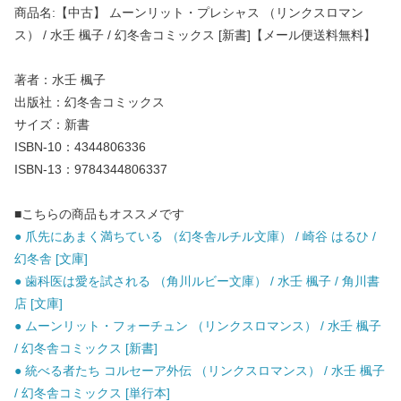
商品名:【中古】 ムーンリット・プレシャス （リンクスロマン
ス） / 水壬 楓子 / 幻冬舎コミックス [新書]【メール便送料無料】
著者：水壬 楓子
出版社：幻冬舎コミックス
サイズ：新書
ISBN-10：4344806336
ISBN-13：9784344806337
■こちらの商品もオススメです
● 爪先にあまく満ちている （幻冬舎ルチル文庫） / 崎谷 はるひ /
幻冬舎 [文庫]
● 歯科医は愛を試される （角川ルビー文庫） / 水壬 楓子 / 角川書
店 [文庫]
● ムーンリット・フォーチュン （リンクスロマンス） / 水壬 楓子
/ 幻冬舎コミックス [新書]
● 統べる者たち コルセーア外伝 （リンクスロマンス） / 水壬 楓子
/ 幻冬舎コミックス [単行本]