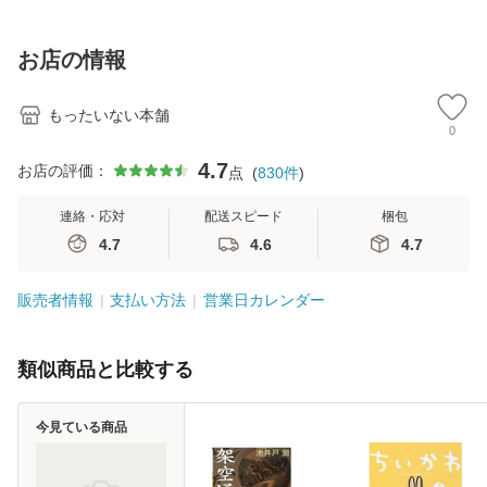
訂第3版 (看護学テ
料無料】
料】
[C
キストNiCE) / 手島
料
恵 藤本幸三 / 南江
お店の情報
堂 [単行
もったいない本舗
0
4.7
お店の評価：
点
(
830
件
)
連絡・応対
配送スピード
梱包
4.7
4.6
4.7
販売者情報
支払い方法
営業日カレンダー
類似商品と比較する
今見ている商品