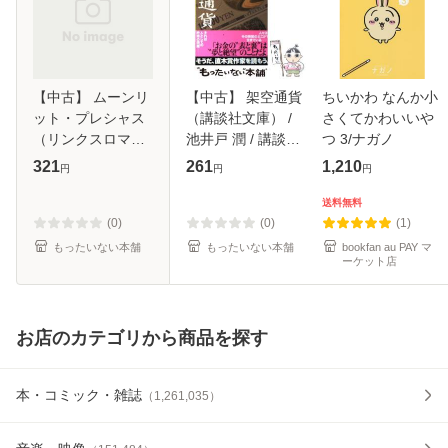
【中古】 ムーンリ
【中古】 架空通貨
ちいかわ なんか小
ット・プレシャス
（講談社文庫） /
さくてかわいいや
（リンクスロマン
池井戸 潤 / 講談社
つ 3/ナガノ
ス） / 水壬 楓子 /
[文庫]【メール便送
321
261
1,210
円
円
円
幻冬舎コミックス
料無料】
[新書]【メール便送
送料無料
料無料】
(0)
(0)
(1)
もったいない本舗
もったいない本舗
bookfan au PAY マ
ーケット店
お店のカテゴリから商品を探す
本・コミック・雑誌
（
1,261,035
）