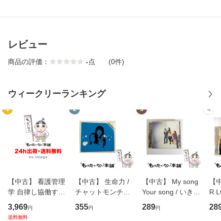
レビュー
商品の評価：
-
点
(0件)
ウィークリーランキング
1
2
3
4
【中古】 看護管理
【中古】 生命力 /
【中古】 My song
【中
学 自律し協働する
チャットモンチー /
Your song / いきも
R 
専門職の看護マネ
キューンレコード
のがかり / [CD]
産限
3,969
355
289
28
円
円
円
ジメントスキル 改
[CD]【メール便送
【メール便送料無
翔太
送料無料