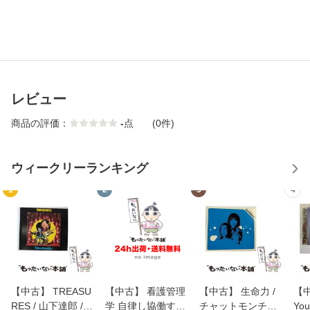
レビュー
商品の評価：
-
点
(0件)
ウィークリーランキング
1
2
3
4
【中古】 TREASU
【中古】 看護管理
【中古】 生命力 /
【中
RES / 山下達郎 /
学 自律し協働する
チャットモンチー /
You