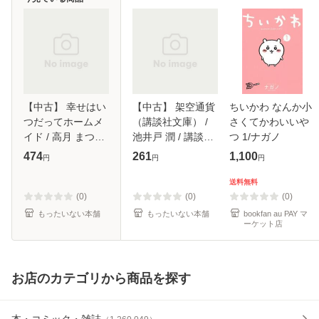
【中古】 幸せはい
【中古】 架空通貨
ちいかわ なんか小
つだってホームメ
（講談社文庫） /
さくてかわいいや
イド / 高月 まつり
池井戸 潤 / 講談社
つ 1/ナガノ
/ オークラ出版 [単
[文庫]【メール便送
474
261
1,100
円
円
円
行本]【メール便送
料無料】
料無料】
送料無料
(0)
(0)
(0)
もったいない本舗
もったいない本舗
bookfan au PAY マ
ーケット店
お店のカテゴリから商品を探す
本・コミック・雑誌