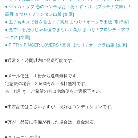
● シュガ・ラブ 恋のランチはお・あ・ず・け （プラチナ文庫） /
高月 まつり / プランタン出版 [文庫]
● 王子もキスで目を覚ます / 高月 まつり / オークラ出版 [単行本]
● 見ているだけじゃ我慢できない / 高月 まつり / フロンティアワ
ークス [文庫]
● FITTIN FINGER LOVERS / 高月 まつり / オークラ出版 [文庫]
■通常２４時間以内に発送可能です。
■メール便は、１冊から送料無料です。
宅急便の場合、2,500円以上送料無料です。
※「代引き」ご希望の方は宅急便をご選択下さい。
■中古品ではございますが、良好なコンディションです。
■万が一品質に不備が有った場合は、返金対応。
■クリーニング済み。