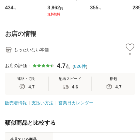
イーストウエス
専門職の看護マネ
キューンレコード
のがか
434
3,862
355
28
円
円
円
ト・ジャパン [CD]
ジメントスキル 改
[CD]【メール便送
【
送料無料
【メール便送料無
訂第3版 (看護学テ
料無料】
料
料】
キストNiCE) / 手島
恵 藤本幸三 / 南江
お店の情報
堂 [単行
もったいない本舗
0
4.7
お店の評価：
点
(
826
件
)
連絡・応対
配送スピード
梱包
4.7
4.6
4.7
販売者情報
支払い方法
営業日カレンダー
類似商品と比較する
今見ている商品