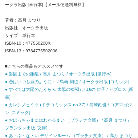
ークラ出版 [単行本]【メール便送料無料】
著者：高月 まつり
出版社：オークラ出版
サイズ：単行本
ISBN-10：477550200X
ISBN-13：9784775502006
■こちらの商品もオススメです
● 楽園までの距離 / 高月 まつり / オークラ出版 [単行本]
● 恋はいつも嵐のように＋ / 島崎 刻也 / オークラ出版 [コミック]
● すべては太陽のたくらみ 太陽の楼閣 / ふゆの 仁子 / ビブロス [新
書]
● カレシノヒミツ (ドラコミックス no.37) / 島崎刻也 / コアマガジ
ン [コミック]
● おぼっちゃまにはわかるまい （プラチナ文庫） / 高月 まつり /
プランタン出版 [文庫]
● あ・ぶ・な・い デザインルーム （プラチナ文庫） / 高月 まつり