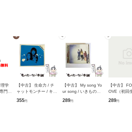
3
4
5
管理学
【中古】 生命力 / チ
【中古】 My song Yo
【中古】 FOR
専門職
ャットモンチー / キュ
ur song / いきものが
OVE（初回
ントス
ーンレコード [CD]
かり / [CD]【メール便
盤） / 清水
355
289
289
円
円
円
(看護
【メール便送料無料】
送料無料】
ミリヤ / [CD]【メール
 / 手
便送料無料
 南江