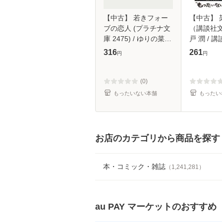
【中古】 若きフォー
【中古】 
ブの恋人 (プラチナ文
（講談社文
庫 2475) / ゆりの菜櫻
戸 潤 / 講
/ プランタン出版 [文
【メール
316
261
円
円
庫]【メール便送料無
料】
(0)
もったいない本舗
もったい
お店のカテゴリから商品を探す
本・コミック・雑誌
（
1,241,281
）
au PAY マーケット
のおすすめ