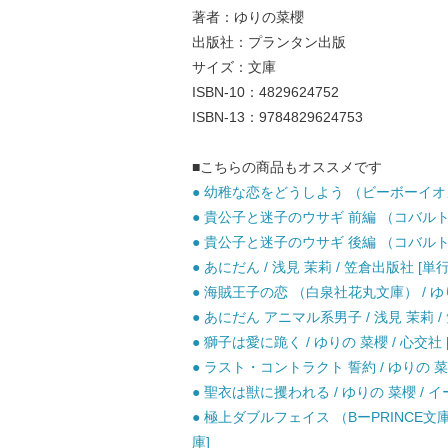
著者：ゆりの菜櫻
出版社：プランタン出版
サイズ：文庫
ISBN-10：4829624752
ISBN-13：9784829624753
■こちらの商品もオススメです
● 幼稚な恋をどうしよう （ビーボーイオメガ
● 貴公子と迷子のウサギ 前編 （コバルト文庫
● 貴公子と迷子のウサギ 後編 （コバルト文庫
● あにだん / 浅見 茉莉 / 笠倉出版社 [単
● 海賊王子の恋 （白泉社花丸文庫） / ゆり
● あにだん アニマル系男子 / 浅見 茉莉 /
● 獅子は愛に跪く / ゆりの 菜櫻 / 心交社 
● ラスト・コントラクト 誓約 / ゆりの 菜櫻
● 聖衣は獣に攫われる / ゆりの 菜櫻 / 
● 極上ダブルフェイス （BーPRINCE文
庫]