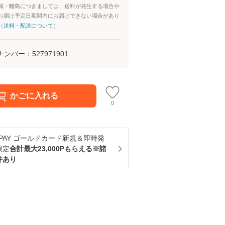
域・離島につきましては、送料が発生する場合や
お届け予定日期間内にお届けできない場合があり
（
送料・配送について
）
ナンバー：
527971901
かごに入れる
0
u PAY ゴールドカード新規＆即時発
限定
合計最大23,000Pもらえる※諸
件あり