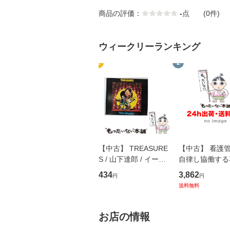
商品の評価：
-
点
(0件)
ウィークリーランキング
1
2
【中古】 TREASURE
【中古】 看護
S / 山下達郎 / イース
自律し協働する
トウエスト・ジャパン
の看護マネジメ
434
3,862
円
円
[CD]【メール便送料無
キル 改訂第3版 
送料無料
料】
学テキストNiCE)
島恵 藤本幸三 /
堂 [単行
お店の情報