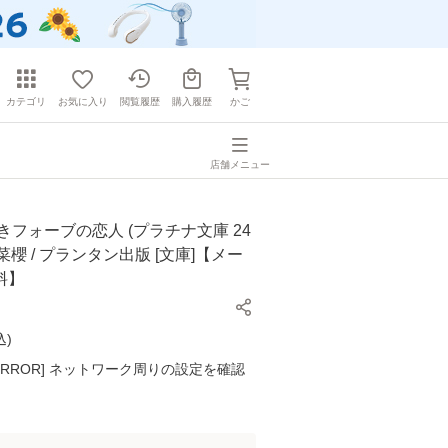
カテゴリ
お気に入り
閲覧履歴
購入履歴
かご
店舗メニュー
きフォーブの恋人 (プラチナ文庫 24
りの菜櫻 / プランタン出版 [文庫]【メー
料】
込
)
K ERROR] ネットワーク周りの設定を確認