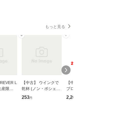
もっと見る
6
7
8
EVER L
【中古】 ウインクで
【中古】 野ブタ。を
【中古】 
生産限定
乾杯 (ノン・ポシェッ
プロデュース [DVD-B
島みゆき / [CD]【
翔太×加藤
ト) / 東野圭吾 / 祥伝
OX] / バップ [DVD]
ル便送料
253
2,266
2,150
円
円
円
社 [文庫]【メール便送
【メール便送料無料】
】
料無料】