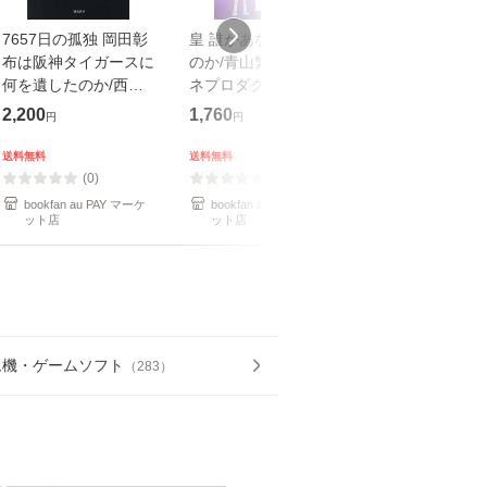
7657日の孤独 岡田彰
皇 誰があなたを護る
ちいかわ なん
布は阪神タイガースに
のか/青山繁晴/ヒロカ
くてかわいいやつ
何を遺したのか/西岡
ネプロダクション/新
ナガノ
誠
田均
2,200
1,760
1,210
円
円
円
送料無料
送料無料
送料無料
(0)
(0)
(2)
bookfan au PAY マーケ
bookfan au PAY マーケ
bookfan au PA
ット店
ット店
ット店
ム機・ゲームソフト
（
283
）