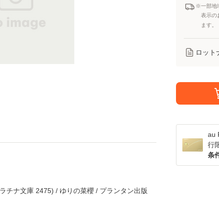
※一部地
表示の
ます。
ロット
a
行
条
チナ文庫 2475) / ゆりの菜櫻 / プランタン出版