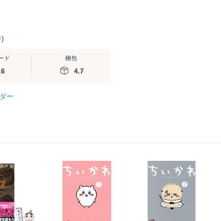
件
)
ード
梱包
.6
4.7
ダー