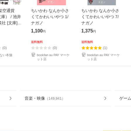
架空通貨
ちいかわ なんか小さ
ちいかわ なんか小さ
庫） / 池井
くてかわいいやつ 1/
くてかわいいやつ 7/
談社 [文庫]
ナガノ
ナガノ
便送料無料】
1,100
1,375
円
円
送料無料
送料無料
(0)
(0)
(1)
ない本舗
bookfan au PAY マーケ
bookfan au PAY マーケ
ット店
ット店
音楽・映像
ゲー
（
149,941
）