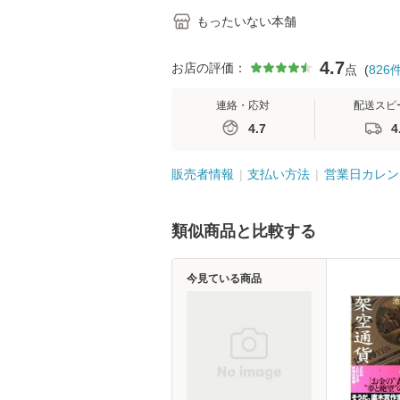
もったいない本舗
4.7
お店の評価：
点
(
826
連絡・応対
配送スピ
4.7
4
販売者情報
支払い方法
営業日カレン
類似商品と比較する
今見ている商品