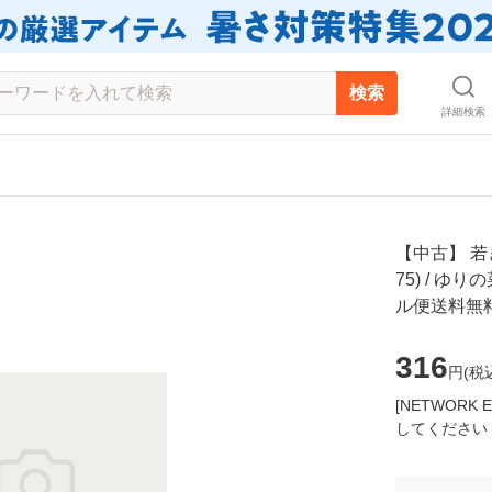
検索
詳細検索
【中古】 若
75) / ゆ
ル便送料無
316
円(
税
[NETWOR
してください