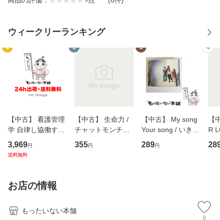
ウィークリーランキング
1
2
3
4
【中古】 看護管理
【中古】 生命力 /
【中古】 My song
【中
学 自律し協働する
チャットモンチー /
Your song / いきも
R 
専門職の看護マネ
キューンレコード
のがかり / [CD]
産限
3,969
355
289
28
円
円
円
ジメントスキル 改
[CD]【メール便送
【メール便送料無
翔太
送料無料
訂第3版 (看護学テ
料無料】
料】
[C
キストNiCE) / 手島
料
恵 藤本幸三 / 南江
お店の情報
堂 [単行
もったいない本舗
0