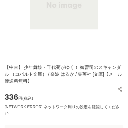
【中古】 少年舞妓・千代菊がゆく！ 御曹司のスキャンダ
ル （コバルト文庫） / 奈波 はるか / 集英社 [文庫]【メール
便送料無料】
336
円(
税込
)
[NETWORK ERROR] ネットワーク周りの設定を確認してくださ
い