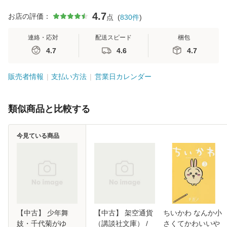
4.7
お店の評価：
点
(
830
件
)
連絡・応対
配送スピード
梱包
4.7
4.6
4.7
販売者情報
支払い方法
営業日カレンダー
類似商品と比較する
今見ている商品
【中古】 少年舞
【中古】 架空通貨
ちいかわ なんか小
妓・千代菊がゆ
（講談社文庫） /
さくてかわいいや