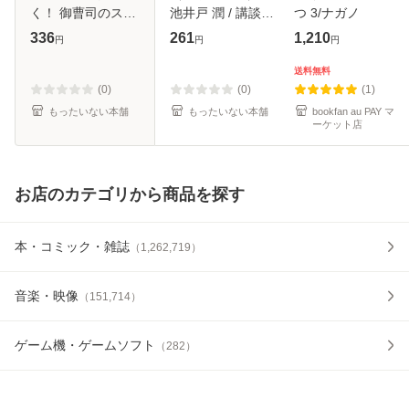
く！ 御曹司のスキ
池井戸 潤 / 講談社
つ 3/ナガノ
ャンダル （コバル
[文庫]【メール便送
336
261
1,210
円
円
円
ト文庫） / 奈波 は
料無料】
るか / 集英社 [文
送料無料
庫]【メール便送料
(0)
(0)
(1)
無料】
もったいない本舗
もったいない本舗
bookfan au PAY マ
ーケット店
お店のカテゴリから商品を探す
本・コミック・雑誌
（
1,262,719
）
音楽・映像
（
151,714
）
ゲーム機・ゲームソフト
（
282
）