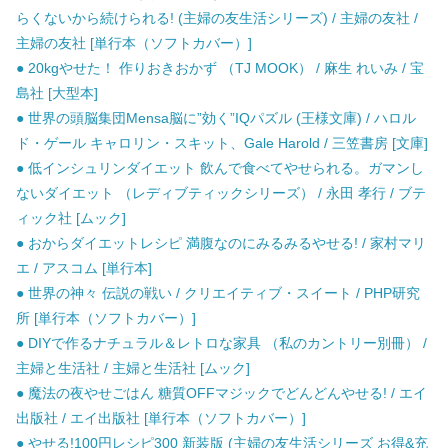
らくないから続けられる! (主婦の友生活シリーズ) / 主婦の友社 /
主婦の友社 [単行本（ソフトカバー）]
● 20kgやせた！ 作りおきおかず （TJ MOOK） / 麻生 れいみ / 宝
島社 [大型本]
● 世界の頭脳集団Mensa脳に”効く”IQパズル (王様文庫) / ハロル
ド・ゲール キャロリン・スキット、Gale Harold / 三笠書房 [文庫]
● 低インシュリンダイエット 飲んで食べてやせられる。ガマンし
ないダイエット （レディブティックシリーズ） / 永田 孝行 / ブテ
ィック社 [ムック]
● おからダイエットレシピ 満腹なのにみるみるやせる! / 家村マリ
エ / アスコム [単行本]
● 世界の神々 伝説の戦い / クリエイティブ・スイート / PHP研究
所 [単行本（ソフトカバー）]
● DIYで作るナチュラル＆レトロな家具 （私のカントリー別冊） /
主婦と生活社 / 主婦と生活社 [ムック]
● 魔法の夜やせごはん 糖質OFFマジックでどんどんやせる! / エイ
出版社 / エイ出版社 [単行本（ソフトカバー）]
● やせる!100円レシピ300 新装版 (主婦の友生活シリーズ お得&充