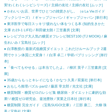
実!わくわくレシピシリーズ) / 主婦の友社 / 主婦の友社 [ムック]
● かわいいお店、世界でひとつの雑貨さがし。 （α La Vieガイド
ブックシリーズ） / ギャップジャパン / ギャップジャパン [単行本]
● 東洋医学で毎日スッキリ!疲れない体をつくる本 (知的生きかた
文庫 わ19-1 LIFE) / 和田健太朗 / 三笠書房 [文庫]
● レシピブログ大人気の糖質オフレシピBEST100 (TJ MOOK) / 麻
生れいみ / 宝島社 [ムック]
● 白澤教授の 最新式低糖質ダイエット これだけルールブック 2週
間でケトン体質に大変身！ / 白澤 卓二 / 学研パブリッシング [単行
本]
● 「食べてもやせる」は本当でしたよ。 / 柳沢 英子 / 三笠書房 [文
庫]
● 35歳からもっとキレイになる / かなつ 久美 / 双葉社 [単行本]
● おもしろ推理パズル part2 / 藤原 宰太郎 / 光文社 [文庫]
● 糖質制限・糖質ゼロのレシピ集 糖尿病・ダイエットに劇的な効
果! / 糖質ゼロ研究会、釜池豊秋 / 実業之日本社 [単行本]
● 糖質制限 完全ガイド （宝島SUGOI文庫） / 江部 康二、 大柳 珠
美 / 宝島社 [文庫]