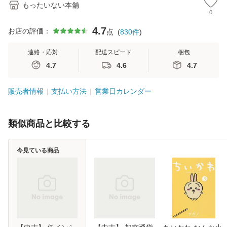
もったいない本舗
0
4.7
お店の評価：
点
(
830
件
)
連絡・応対
配送スピード
梱包
4.7
4.6
4.7
販売者情報
支払い方法
営業日カレンダー
類似商品と比較する
今見ている商品