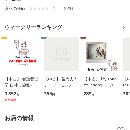
商品の評価：
-
点
(0件)
ウィークリーランキング
1
2
3
4
【中古】 看護管理
【中古】 生命力 /
【中古】 My song
【中
学 自律し協働する
チャットモンチー /
Your song / いきも
R 
専門職の看護マネ
キューンレコード
のがかり / [CD]
産限
3,852
355
289
28
円
円
円
ジメントスキル 改
[CD]【メール便送
【メール便送料無
翔太
送料無料
訂第3版 (看護学テ
料無料】
料】
[C
キストNiCE) / 手島
料
恵 藤本幸三 / 南江
お店の情報
堂 [単行