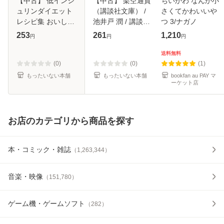
【中古】 低インシ
【中古】 架空通貨
ちいかわ なんか小
ュリンダイエット
（講談社文庫） /
さくてかわいいや
レシピ集 おいしい
池井戸 潤 / 講談社
つ 3/ナガノ
献立朝・昼・晩 ち
[文庫]【メール便送
253
261
1,210
円
円
円
ゃんと食べてしっ
料無料】
かり痩せる / 永田
送料無料
孝行 / 新星出版社
(0)
(0)
(1)
[単行本]【
もったいない本舗
もったいない本舗
bookfan au PAY マ
ーケット店
お店のカテゴリから商品を探す
本・コミック・雑誌
（
1,263,344
）
音楽・映像
（
151,780
）
ゲーム機・ゲームソフト
（
282
）