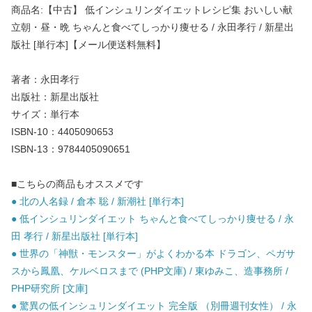
商品名:【中古】 低インシュリンダイエットレシピ集 おいしい献
立朝・昼・晩 ちゃんと食べてしっかり痩せる / 永田孝行 / 新星出
版社 [単行本]【メール便送料無料】
著者：永田孝行
出版社：新星出版社
サイズ：単行本
ISBN-10：4405090653
ISBN-13：9784405090651
■こちらの商品もオススメです
● 北の人名録 / 倉本 聡 / 新潮社 [単行本]
● 低インシュリンダイエット ちゃんと食べてしっかり痩せる / 永
田 孝行 / 新星出版社 [単行本]
● 世界の「神獣・モンスター」がよくわかる本 ドラゴン、ペガサ
スから鳳凰、ケルベロスまで (PHP文庫) / 東ゆみこ、造事務所 /
PHP研究所 [文庫]
● 驚異の低インシュリンダイエット 完全版 （別冊週刊女性） / 永