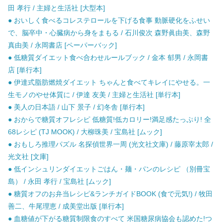
田 孝行 / 主婦と生活社 [大型本]
● おいしく食べるコレステロールを下げる食事 動脈硬化をふせい
で、脳卒中・心臓病から身をまもる / 石川俊次 森野眞由美、森野
真由美 / 永岡書店 [ペーパーバック]
● 低糖質ダイエット食べ合わせルールブック / 金本 郁男 / 永岡書
店 [単行本]
● 伊達式脂肪燃焼ダイエット ちゃんと食べてキレイにやせる。一
生モノのやせ体質に / 伊達 友美 / 主婦と生活社 [単行本]
● 美人の日本語 / 山下 景子 / 幻冬舎 [単行本]
● おからで糖質オフレシピ 低糖質!低カロリー!満足感たっぷり! 全
68レシピ (TJ MOOK) / 大柳珠美 / 宝島社 [ムック]
● おもしろ推理パズル 名探偵世界一周 (光文社文庫) / 藤原宰太郎 /
光文社 [文庫]
● 低インシュリンダイエットごはん・麺・パンのレシピ （別冊宝
島） / 永田 孝行 / 宝島社 [ムック]
● 糖質オフのお弁当レシピ&ランチガイドBOOK (食で元気!) / 牧田
善二、牛尾理恵 / 成美堂出版 [単行本]
● 血糖値が下がる糖質制限食のすべて 米国糖尿病協会も認めた!つ