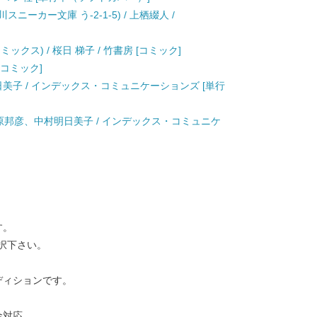
スニーカー文庫 う-2-1-5) / 上栖綴人 /
クス) / 桜日 梯子 / 竹書房 [コミック]
 [コミック]
明日美子 / インデックス・コミュニケーションズ [単行
 / 幾原邦彦、中村明日美子 / インデックス・コミュニケ
す。
択下さい。
ディションです。
金対応。