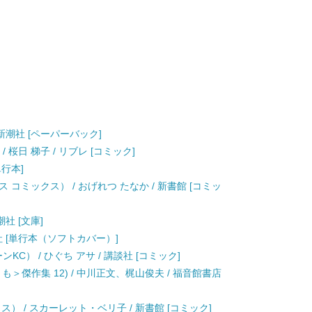
/ 新潮社 [ペーパーバック]
 桜日 梯子 / リブレ [コミック]
単行本]
コミックス） / おげれつ たなか / 新書館 [コミッ
潮社 [文庫]
画社 [単行本（ソフトカバー）]
KC） / ひぐち アサ / 講談社 [コミック]
＞傑作集 12) / 中川正文、梶山俊夫 / 福音館書店
） / スカーレット・ベリ子 / 新書館 [コミック]