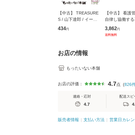
【中古】 TREASURE
【中古】 看護
S / 山下達郎 / イース
自律し協働する
トウエスト・ジャパン
の看護マネジメ
434
3,862
円
円
[CD]【メール便送料無
キル 改訂第3版 
送料無料
料】
学テキストNiCE)
島恵 藤本幸三 /
堂 [単行
お店の情報
もったいない本舗
4.7
お店の評価：
点
(
826
連絡・応対
配送スピ
4.7
4
販売者情報
支払い方法
営業日カレン