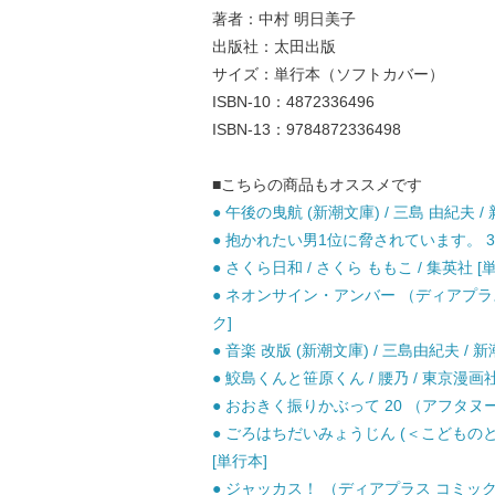
著者：中村 明日美子
出版社：太田出版
サイズ：単行本（ソフトカバー）
ISBN-10：4872336496
ISBN-13：9784872336498
■こちらの商品もオススメです
● 午後の曳航 (新潮文庫) / 三島 由紀夫 
● 抱かれたい男1位に脅されています。 3 /
● さくら日和 / さくら ももこ / 集英社 [
● ネオンサイン・アンバー （ディアプラス 
ク]
● 音楽 改版 (新潮文庫) / 三島由紀夫 / 新
● 鮫島くんと笹原くん / 腰乃 / 東京漫
● おおきく振りかぶって 20 （アフタヌーン
● ごろはちだいみょうじん (＜こどものとも
[単行本]
● ジャッカス！ （ディアプラス コミックス