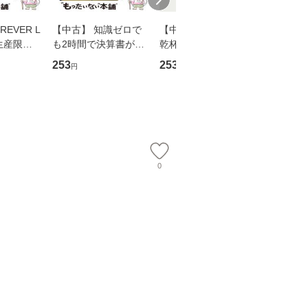
EVER L
【中古】 知識ゼロで
【中古】 ウインクで
【中古】
生産限定
も2時間で決算書が読
乾杯 (ノン・ポシェッ
春文庫） /
翔太×加藤
めるようになる！ 会
ト) / 東野圭吾 / 祥伝
文藝春秋 
253
253
262
円
円
円
計超入門！ / 佐伯 良
社 [文庫]【メール便送
ル便送料
】
隆 / 高橋書店 [単行本
料無料】
（ソフトカバー）]
【メール便送
0