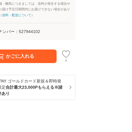
域・離島につきましては、送料が発生する場合や
お届け予定日期間内にお届けできない場合があり
（
送料・配送について
）
ナンバー：
527944102
かごに入れる
0
u PAY ゴールドカード新規＆即時発
限定
合計最大23,000Pもらえる※諸
件あり