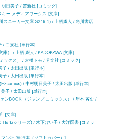
村 明日美子 / 茜新社 [コミック]
アスキー メディアワークス [文庫]
スニーカー文庫 S246-1) / 上栖綴人 / 角川書店
/ 白泉社 [単行本]
 / 上栖 綴人 / KADOKAWA [文庫]
クス） / 倉橋トモ / 芳文社 [コミック]
日美子 / 太田出版 [単行本]
日美子 / 太田出版 [単行本]
n (F×comics) / 中村明日美子 / 太田出版 [単行本]
日美子 / 太田出版 [単行本]
ンBOOK （ジャンプ コミックス） / 岸本 斉史 /
店 [文庫]
Hertzシリーズ) / 木下けい子 / 大洋図書 [コミッ
ックマン社 [単行本（ソフトカバー）]