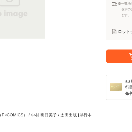
※一部地
表示の
ます。
ロット
a
行
条
×COMICS） / 中村 明日美子 / 太田出版 [単行本