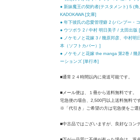
● 新妹魔王の契約者(テスタメント) 5 (角川
KADOKAWA [文庫]
● 年下彼氏の恋愛管理癖 2 (バンブー・コミッ
● ウツボラ 2 / 中村 明日美子 / 太田出版
● ノケモノと花嫁 3 / 幾原邦彦、中村
本（ソフトカバー）]
● ノケモノと花嫁 the manga 第2巻
ーションズ [単行本]
■通常２４時間以内に発送可能です。
■メール便は、１冊から送料無料です。
宅急便の場合、2,500円以上送料無料で
※「代引き」ご希望の方は宅急便をご選
■中古品ではございますが、良好なコン
■万が一品質に不備が有った場合は、返