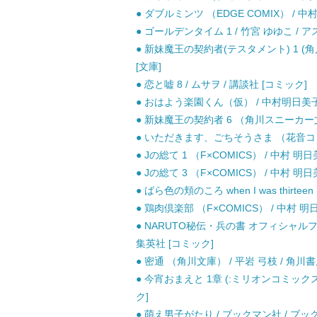
● ダブルミンツ （EDGE COMIX） / 中
● ゴールデンタイム 1 / 竹宮 ゆゆこ / 
● 新妹魔王の契約者(テスタメント) 1 (角川
[文庫]
● 恋と嘘 8 / ムサヲ / 講談社 [コミック]
● おはよう楽園くん（仮） / 中村明日美子 
● 新妹魔王の契約者 6 （角川スニーカー文庫）
● いただきます、ごちそうさま （花音コミッ
● Jの総て 1 （F×COMICS） / 中村 明
● Jの総て 3 （F×COMICS） / 中村 明
● ばら色の頬のころ when I was thirtee
● 鶏肉倶楽部 （F×COMICS） / 中村 明
● NARUTO秘伝・兵の書 オフィシャルファ
集英社 [コミック]
● 密通 （角川文庫） / 平岩 弓枝 / 角川書
● 今宵おまえと 1章 (:ミリオンコミックス 
ク]
● 萌え男子がたり / ブックマン社 / ブ