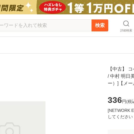
検索
詳細検索
【中古】 コ
/ 中村 明日
ー）]【メ
336
円(
税
[NETWOR
してください