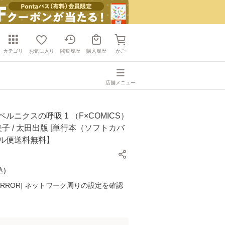
カテゴリ
お気に入り
閲覧履歴
購入履歴
かご
店舗メニュー
ペルニクスの呼吸 1 （F×COMICS）
美子 / 太田出版 [単行本（ソフトカバ
ール便送料無料】
込
)
K ERROR] ネットワーク周りの設定を確認