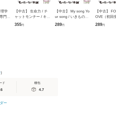
管理学
【中古】 生命力 / チ
【中古】 My song Yo
【中古】 FOR
専門職
ャットモンチー / キュ
ur song / いきものが
OVE（初回
ントス
ーンレコード [CD]
かり / [CD]【メール便
盤） / 清水
355
289
289
円
円
円
(看護
【メール便送料無料】
送料無料】
ミリヤ / [CD]【メール
 / 手
便送料無料
 南江
件
)
ード
梱包
.6
4.7
ダー