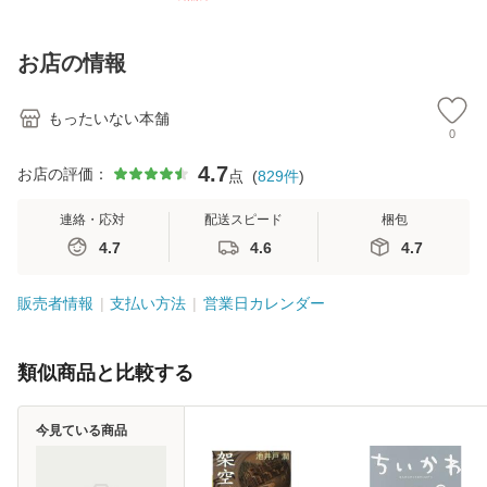
【メール便送料無
訂第3版 (看護学テ
料無料】
料
料】
キストNiCE) / 手島
恵 藤本幸三 / 南江
お店の情報
堂 [単行
もったいない本舗
0
4.7
お店の評価：
点
(
829
件
)
連絡・応対
配送スピード
梱包
4.7
4.6
4.7
販売者情報
支払い方法
営業日カレンダー
類似商品と比較する
今見ている商品