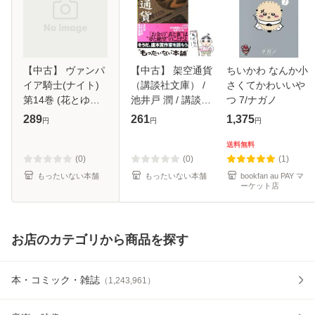
【中古】 ヴァンパ
【中古】 架空通貨
ちいかわ なんか小
イア騎士(ナイト)
（講談社文庫） /
さくてかわいいや
第14巻 (花とゆめ
池井戸 潤 / 講談社
つ 7/ナガノ
comics) / 樋野まつ
[文庫]【メール便送
289
261
1,375
円
円
円
り / 白泉社 [コミッ
料無料】
ク]【メール便送料
送料無料
無料】
(0)
(0)
(1)
もったいない本舗
もったいない本舗
bookfan au PAY マ
ーケット店
お店のカテゴリから商品を探す
本・コミック・雑誌
（
1,243,961
）