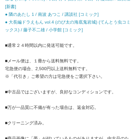
[新書]
● 隣のあたし 1 / 南波 あつこ / 講談社 [コミック]
● 大長編ドラえもん vol.4 (のび太の海底鬼岩城) (てんとう虫コミ
ックス) / 藤子不二雄 / 小学館 [コミック]
■通常２４時間以内に発送可能です。
■メール便は、１冊から送料無料です。
宅急便の場合、2,500円以上送料無料です。
※「代引き」ご希望の方は宅急便をご選択下さい。
■中古品ではございますが、良好なコンディションです。
■万が一品質に不備が有った場合は、返金対応。
■クリーニング済み。
■商品画像に「帯」が付いているものがありますが、中古品のた