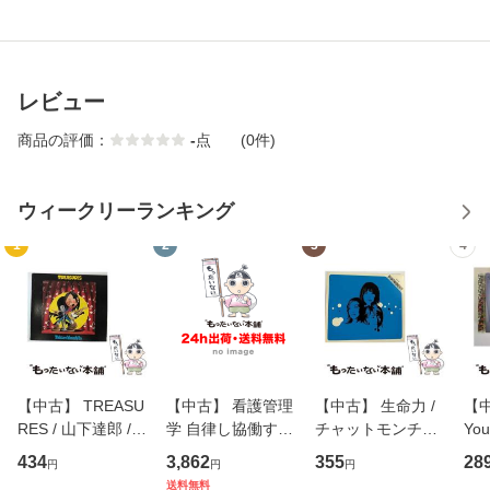
レビュー
商品の評価：
-
点
(0件)
ウィークリーランキング
1
2
3
4
【中古】 TREASU
【中古】 看護管理
【中古】 生命力 /
【中
RES / 山下達郎 /
学 自律し協働する
チャットモンチー /
You
イーストウエス
専門職の看護マネ
キューンレコード
のがか
434
3,862
355
28
円
円
円
ト・ジャパン [CD]
ジメントスキル 改
[CD]【メール便送
【
送料無料