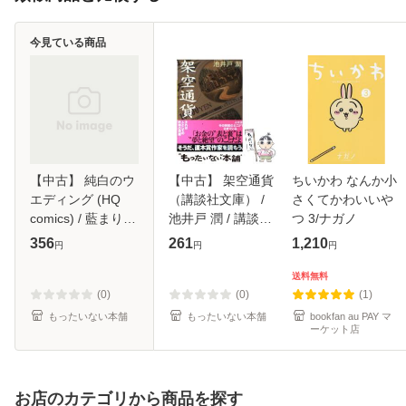
今見ている商品
【中古】 純白のウ
【中古】 架空通貨
ちいかわ なんか小
エディング (HQ
（講談社文庫） /
さくてかわいいや
comics) / 藍まり
池井戸 潤 / 講談社
つ 3/ナガノ
と、ダイアナ・パ
[文庫]【メール便送
356
261
1,210
円
円
円
ーマー / ハーレク
料無料】
イン [コミック]
送料無料
【メール便送料無
(0)
(0)
(1)
料】
もったいない本舗
もったいない本舗
bookfan au PAY マ
ーケット店
お店のカテゴリから商品を探す