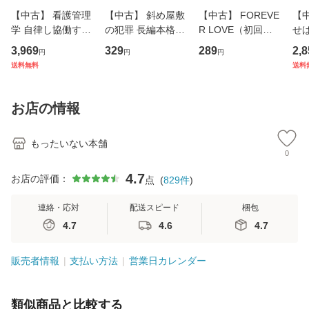
【中古】 看護管理
【中古】 斜め屋敷
【中古】 FOREVE
【
学 自律し協働する
の犯罪 長編本格推
R LOVE（初回生
せば
専門職の看護マネ
理小説 (光文社文
産限定盤） / 清水
VD
3,969
329
289
2,8
円
円
円
ジメントスキル 改
庫) / 島田荘司 / 光
翔太×加藤ミリヤ /
タ
送料無料
送料
訂第3版 (看護学テ
文社 [文庫]【メー
[CD]【メール便送
ター
キストNiCE) / 手島
ル便送料無料】
料無料】
VD
恵 藤本幸三 / 南江
料
お店の情報
堂 [単行
もったいない本舗
0
4.7
お店の評価：
点
(
829
件
)
連絡・応対
配送スピード
梱包
4.7
4.6
4.7
販売者情報
支払い方法
営業日カレンダー
類似商品と比較する