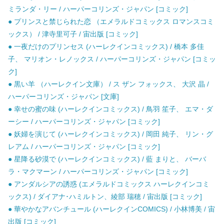
ミランダ・リー / ハーパーコリンズ・ジャパン [コミック]
● プリンスと禁じられた恋 （エメラルドコミックス ロマンスコミ
ックス） / 津寺里可子 / 宙出版 [コミック]
● 一夜だけのプリンセス (ハーレクインコミックス) / 橋本 多佳
子、 マリオン・レノックス / ハーパーコリンズ・ジャパン [コミッ
ク]
● 黒い羊 （ハーレクイン文庫） / ス ザン フォックス、 大沢 晶 /
ハーパーコリンズ・ジャパン [文庫]
● 幸せの蜜の味 (ハーレクインコミックス) / 鳥羽 笙子、 エマ・ダ
ーシー / ハーパーコリンズ・ジャパン [コミック]
● 妖婦を演じて (ハーレクインコミックス) / 岡田 純子、 リン・グ
レアム / ハーパーコリンズ・ジャパン [コミック]
● 星降る砂漠で (ハーレクインコミックス) / 藍 まりと、 バーバ
ラ・マクマーン / ハーパーコリンズ・ジャパン [コミック]
● アンダルシアの誘惑 (エメラルドコミックス ハーレクインコミ
ックス) / ダイアナ･ハミルトン、綾部 瑞穂 / 宙出版 [コミック]
● 華やかなアバンチュール (ハーレクインCOMICS) / 小林博美 / 宙
出版 [コミック]