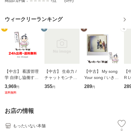
商品の評価：
-
点
(0件)
ウィークリーランキング
1
2
3
4
【中古】 看護管理
【中古】 生命力 /
【中古】 My song
【中
学 自律し協働する
チャットモンチー /
Your song / いきも
R 
専門職の看護マネ
キューンレコード
のがかり / [CD]
産限
3,969
355
289
28
円
円
円
ジメントスキル 改
[CD]【メール便送
【メール便送料無
翔太
送料無料
訂第3版 (看護学テ
料無料】
料】
[C
キストNiCE) / 手島
料
恵 藤本幸三 / 南江
お店の情報
堂 [単行
もったいない本舗
0