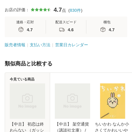
4.7
お店の評価：
点
(
830
件
)
連絡・応対
配送スピード
梱包
4.7
4.6
4.7
販売者情報
支払い方法
営業日カレンダー
類似商品と比較する
今見ている商品
【中古】 初恋は終
【中古】 架空通貨
ちいかわ なんか小
わらない （ガッシ
（講談社文庫） /
さくてかわいいや