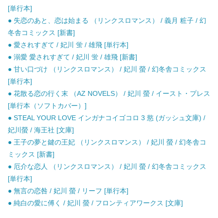
[単行本]
● 失恋のあと、恋は始まる （リンクスロマンス） / 義月 粧子 / 幻
冬舎コミックス [新書]
● 愛されすぎて / 妃川 蛍 / 雄飛 [単行本]
● 溺愛 愛されすぎて / 妃川 蛍 / 雄飛 [新書]
● 甘い口づけ （リンクスロマンス） / 妃川 螢 / 幻冬舎コミックス
[単行本]
● 花散る恋の行く末 （AZ NOVELS） / 妃川 螢 / イースト・プレス
[単行本（ソフトカバー）]
● STEAL YOUR LOVE インガナコイゴコロ 3 慾 (ガッシュ文庫) /
妃川螢 / 海王社 [文庫]
● 王子の夢と鍵の王妃 （リンクスロマンス） / 妃川 螢 / 幻冬舎コ
ミックス [新書]
● 厄介な恋人 （リンクスロマンス） / 妃川 螢 / 幻冬舎コミックス
[単行本]
● 無言の恋咎 / 妃川 螢 / リーフ [単行本]
● 純白の愛に傅く / 妃川 螢 / フロンティアワークス [文庫]