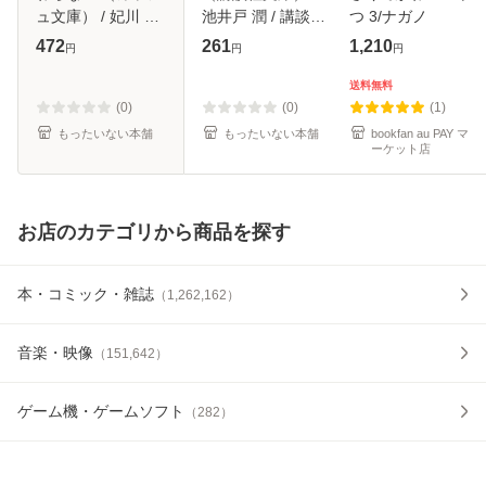
ュ文庫） / 妃川 螢
池井戸 潤 / 講談社
つ 3/ナガノ
/ 海王社 [文庫]【メ
[文庫]【メール便送
472
261
1,210
円
円
円
ール便送料無料】
料無料】
送料無料
(0)
(0)
(1)
もったいない本舗
もったいない本舗
bookfan au PAY マ
ーケット店
お店のカテゴリから商品を探す
本・コミック・雑誌
（
1,262,162
）
音楽・映像
（
151,642
）
ゲーム機・ゲームソフト
（
282
）