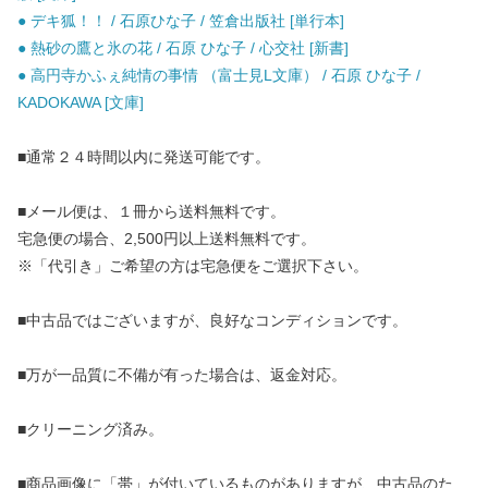
● デキ狐！！ / 石原ひな子 / 笠倉出版社 [単行本]
● 熱砂の鷹と氷の花 / 石原 ひな子 / 心交社 [新書]
● 高円寺かふぇ純情の事情 （富士見L文庫） / 石原 ひな子 /
KADOKAWA [文庫]
■通常２４時間以内に発送可能です。
■メール便は、１冊から送料無料です。
宅急便の場合、2,500円以上送料無料です。
※「代引き」ご希望の方は宅急便をご選択下さい。
■中古品ではございますが、良好なコンディションです。
■万が一品質に不備が有った場合は、返金対応。
■クリーニング済み。
■商品画像に「帯」が付いているものがありますが、中古品のた