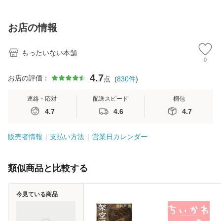
訂第3版 (看護学テ
料無料】
料】
[C
キストNiCE) / 手島
料
恵 藤本幸三 / 南江
お店の情報
堂 [単行
もったいない本舗
0
4.7
お店の評価：
点
(
830
件
)
連絡・応対
配送スピード
梱包
4.7
4.6
4.7
販売者情報
支払い方法
営業日カレンダー
類似商品と比較する
今見ている商品