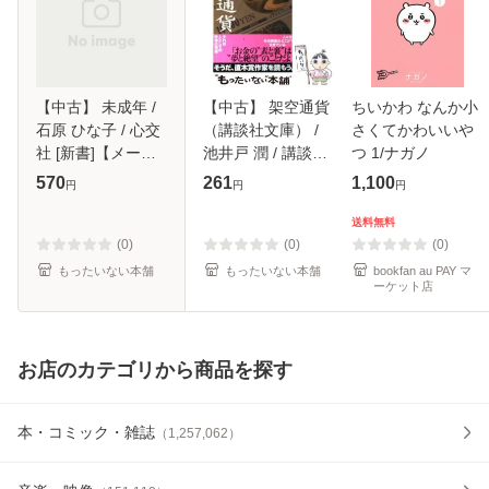
【中古】 未成年 /
【中古】 架空通貨
ちいかわ なんか小
石原 ひな子 / 心交
（講談社文庫） /
さくてかわいいや
社 [新書]【メール
池井戸 潤 / 講談社
つ 1/ナガノ
便送料無料】
[文庫]【メール便送
570
261
1,100
円
円
円
料無料】
送料無料
(0)
(0)
(0)
もったいない本舗
もったいない本舗
bookfan au PAY マ
ーケット店
お店のカテゴリから商品を探す
本・コミック・雑誌
（
1,257,062
）