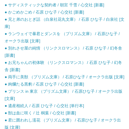
● サディスティックな契約者 / 朝宮 千雪 / 心交社 [新書]
● かごめかごめ / 石原 ひな子 / 心交社 [新書]
● 兄と弟のおとぎ話 （白泉社花丸文庫） / 石原 ひな子 / 白泉社 [文
庫]
● ランウェイで暴君とダンスを （プリズム文庫） / 石原ひな子 /
オークラ出版 [文庫]
● 別れさせ屋の純情 （リンクスロマンス） / 石原 ひな子 / 幻冬舎
[新書]
● お兄ちゃんの初体験 （リンクスロマンス） / 石原 ひな子 / 幻冬
舎 [新書]
● 両手に美獣 （プリズム文庫） / 石原ひな子 / オークラ出版 [文庫]
● 絢爛たる黒豹 / 石原 ひな子 / 心交社 [新書]
● プリンス in 東京 （プリズム文庫） / 石原ひな子 / オークラ出版
[文庫]
● 遺産相続人 / 石原 ひな子 / 心交社 [単行本]
● 獣は血に咲く / 辻 桐葉 / 心交社 [新書]
● 君に囲われし濡花 （プリズム文庫） / 石原ひな子 / オークラ出
版 [文庫]