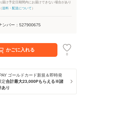
お届け予定日期間内にお届けできない場合があり
（
送料・配送について
）
ナンバー：
527900675
かごに入れる
0
u PAY ゴールドカード新規＆即時発
限定
合計最大23,000Pもらえる※諸
件あり