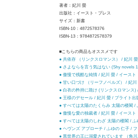
著者：妃川 螢
出版社：イースト・プレス
サイズ：新書
ISBN-10：4872578376
ISBN-13：9784872578379
■こちらの商品もオススメです
● 共依存 （リンクスロマンス） / 妃川 螢
● さよならを言う気はない (Shy novels 1
● 傲慢で残酷な純情 / 妃川 螢 / イースト
● 甘い口づけ （リーフノベルズ） / 妃川 螢
● 白衣の矜持に跪け (リンクスロマンス) /
● 王様のデセール / 妃川 螢 / ブライト出版
● すべては太陽のたくらみ 太陽の楼閣 / ふ
● 傲慢な愛の独裁者 / 妃川 螢 / イースト
● すべては太陽のしわざ 太陽の楼閣 / ふゆ
● ヘヴンズ アプローチ / ふゆの 仁子 /
● 異世界の王に溺愛されています （角川ルビー