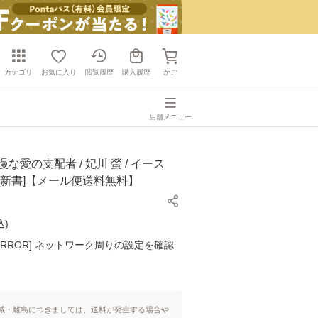
カテゴリ
お気に入り
閲覧履歴
購入履歴
かご
店舗メニュー
な愛の支配者 / 妃川 螢 / イース
[新書]【メール便送料無料】
込
)
K ERROR] ネットワーク周りの設定を確認
域・離島につきましては、送料が発生する場合や