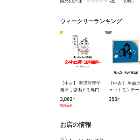
商品の評価：
-
点
(0件)
ウィークリーランキング
1
2
【中古】 看護管理学
【中古】 生命力 
自律し協働する専門職
ャットモンチー 
の看護マネジメントス
ーンレコード [C
3,862
355
円
円
キル 改訂第3版 (看護
【メール便送料
送料無料
学テキストNiCE) / 手
島恵 藤本幸三 / 南江
堂 [単行
お店の情報