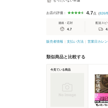
もったいない本舗
4.7
お店の評価：
点
(
826
連絡・応対
配送スピ
4.7
4
販売者情報
支払い方法
営業日カレン
類似商品と比較する
今見ている商品