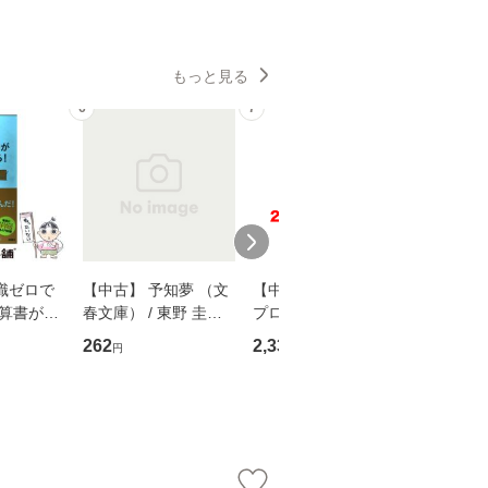
もっと見る
6
7
8
識ゼロで
【中古】 予知夢 （文
【中古】 野ブタ。を
【中古】 
決算書が読
春文庫） / 東野 圭吾 /
プロデュース [DVD-B
島みゆき / [CD]【
る！ 会
文藝春秋 [文庫]【メー
OX] / バップ [DVD]
ル便送料
262
2,335
2,150
円
円
円
 佐伯 良
ル便送料無料】
【メール便送料無料】
店 [単行本
ー）]
送