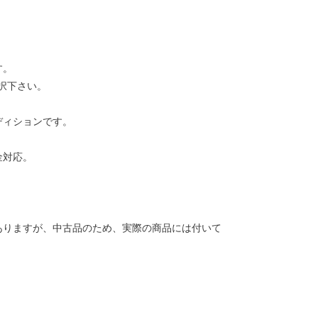
す。
択下さい。
ディションです。
金対応。
ありますが、中古品のため、実際の商品には付いて