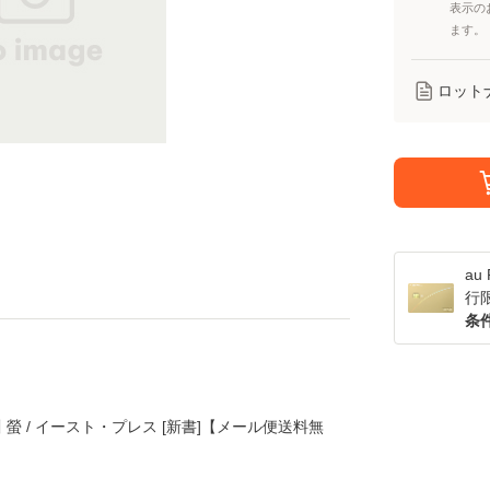
表示の
ます。
ロット
a
行
条
 螢 / イースト・プレス [新書]【メール便送料無