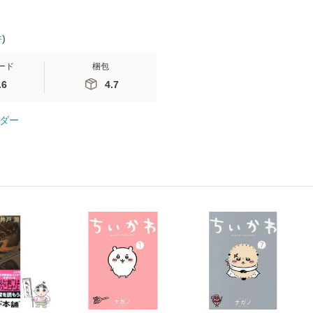
件
)
ード
梱包
.6
4.7
ダー