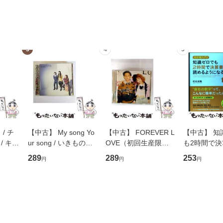
3
4
5
/ チ
【中古】 My song Yo
【中古】 FOREVER L
【中古】 知
/ キュ
ur song / いきものが
OVE（初回生産限定
も2時間で
D]
かり / [CD]【メール便
盤） / 清水翔太×加藤
めるようにな
289
289
253
円
円
円
無料】
送料無料】
ミリヤ / [CD]【メール
計超入門！ /
便送料無料】
隆 / 高橋書
（ソフトカバ
【メール便