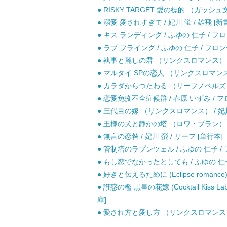
● RISKY TARGET 愛の標的 （ガッシュ文
● 溺愛 愛されすぎて / 妃川 蛍 / 雄飛 [新
● キス ランディング / ふゆの 仁子 / 
● ラブ フライング / ふゆの 仁子 / フロ
● 執事と麗しの君 （リンクスロマンス） / 
● マルタイ SPの恋人 （リンクスロマンス） 
● カラダからつたわる （リーフノベルズ） /
● 恋愛免疫不全症候群 / 春原 いずみ / 
● 三代目の嫁 （リンクスロマンス） / 妃川 
● 王様の犬と静かの塔 （ロワ・ブラン） / 
● 無言の恋咎 / 妃川 螢 / リーフ [単行本]
● 管制塔のラプンツェル / ふゆの 仁子 /
● もし恋でなかったとしても / ふゆの 仁
● 好きと伝えるために (Eclipse romance
● 誑惑の檻 黒皇の花嫁 (Cocktail Kiss 
庫]
● 愛され方と愛し方 （リンクスロマンス） 