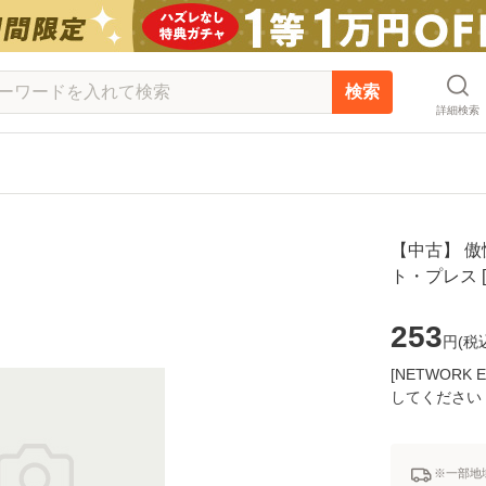
検索
詳細検索
【中古】 傲慢
ト・プレス 
253
円(
税
[NETWOR
してください
※一部地