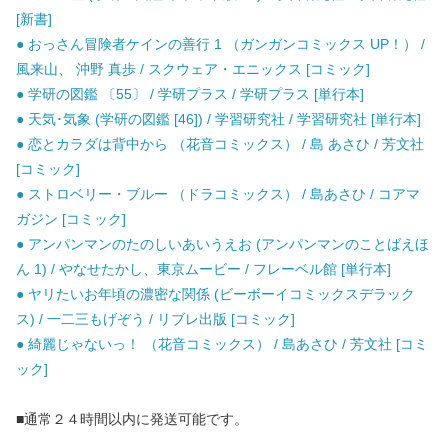
[新書]
● おっさん冒険者ケインの善行 1 （ガンガンコミックス UP！） /
風来山、 沖野 真歩 / スクウェア・エニックス [コミック]
● 学研の図鑑 〔55〕 / 学研プラス / 学研プラス [単行本]
● 天気･気象 (学研の図鑑 [46]) / 学習研究社 / 学習研究社 [単行本]
● 恋とカラダは背中から （花音コミックス） / 島 あさひ / 芳文社
[コミック]
● ストロベリー・ブルー （ドラコミックス） / 島あさひ / コアマ
ガジン [コミック]
● アンパンマンのたのしいあいうえお (アンパンマンのことばえほ
ん 1) / やなせたかし、東京ムービー / フレーベル館 [単行本]
● ヤリたいお年頃の濃密な関係 (ビーボーイコミックスデラック
ス) / 一二三もげぞう / リブレ出版 [コミック]
● 綺麗じゃないっ！ （花音コミックス） / 島あさひ / 芳文社 [コミ
ック]
■通常２４時間以内に発送可能です。