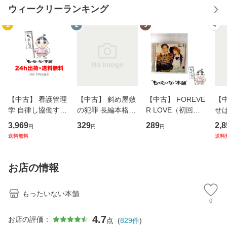
ウィークリーランキング
1
2
3
4
【中古】 看護管理
【中古】 斜め屋敷
【中古】 FOREVE
【
学 自律し協働する
の犯罪 長編本格推
R LOVE（初回生
せば
専門職の看護マネ
理小説 (光文社文
産限定盤） / 清水
VD
3,969
329
289
2,8
円
円
円
ジメントスキル 改
庫) / 島田荘司 / 光
翔太×加藤ミリヤ /
タ
送料無料
送料
訂第3版 (看護学テ
文社 [文庫]【メー
[CD]【メール便送
ター
キストNiCE) / 手島
ル便送料無料】
料無料】
VD
恵 藤本幸三 / 南江
料
お店の情報
堂 [単行
もったいない本舗
0
4.7
お店の評価：
点
(
829
件
)