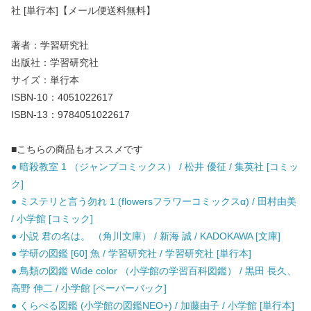
社 [単行本]【メール便送料無料】
著者：学習研究社
出版社：学習研究社
サイズ：単行本
ISBN-10：4051022617
ISBN-13：9784051022617
■こちらの商品もオススメです
● 暗殺教室 1 （ジャンプコミックス） / 松井 優征 / 集英社 [コミッ
ク]
● ミステリと言う勿れ 1 (flowersフラワーコミックスα) / 田村由美
/ 小学館 [コミック]
● 小説 君の名は。 （角川文庫） / 新海 誠 / KADOKAWA [文庫]
● 学研の図鑑 [60] 魚 / 学習研究社 / 学習研究社 [単行本]
● 鳥類の図鑑 Wide color （小学館の学習百科図鑑） / 黒田 長久、
高野 伸二 / 小学館 [ペーパーバック]
● くらべる図鑑 (小学館の図鑑NEO+) / 加藤由子 / 小学館 [単行本]