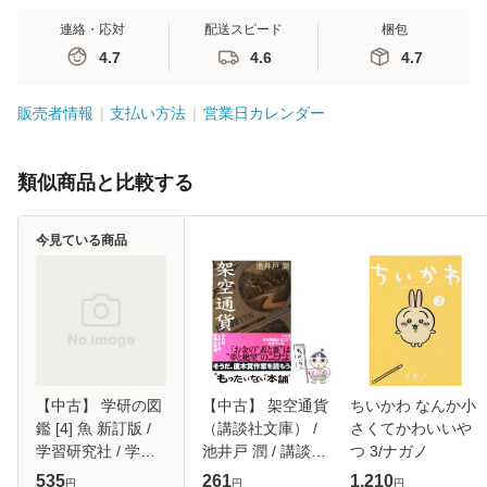
連絡・応対
配送スピード
梱包
4.7
4.6
4.7
販売者情報
支払い方法
営業日カレンダー
類似商品と比較する
今見ている商品
【中古】 学研の図
【中古】 架空通貨
ちいかわ なんか小
鑑 [4] 魚 新訂版 /
（講談社文庫） /
さくてかわいいや
学習研究社 / 学習
池井戸 潤 / 講談社
つ 3/ナガノ
研究社 [単行本]
[文庫]【メール便送
535
261
1,210
円
円
円