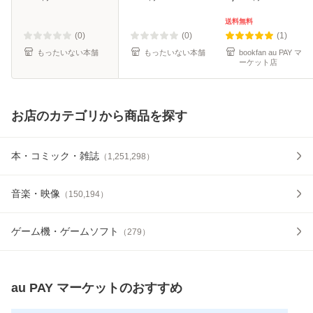
【メール便送料無
料無料】
料】
送料無料
(0)
(0)
(1)
もったいない本舗
もったいない本舗
bookfan au PAY マ
ーケット店
お店のカテゴリから商品を探す
本・コミック・雑誌
（
1,251,298
）
音楽・映像
（
150,194
）
ゲーム機・ゲームソフト
（
279
）
au PAY マーケット
のおすすめ