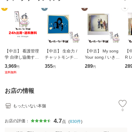
1
2
3
4
【中古】 看護管理
【中古】 生命力 /
【中古】 My song
【中
学 自律し協働する
チャットモンチー /
Your song / いきも
R 
専門職の看護マネ
キューンレコード
のがかり / [CD]
産限
3,969
355
289
28
円
円
円
ジメントスキル 改
[CD]【メール便送
【メール便送料無
翔太
送料無料
訂第3版 (看護学テ
料無料】
料】
[C
キストNiCE) / 手島
料
恵 藤本幸三 / 南江
お店の情報
堂 [単行
もったいない本舗
0
4.7
お店の評価：
点
(
830
件
)