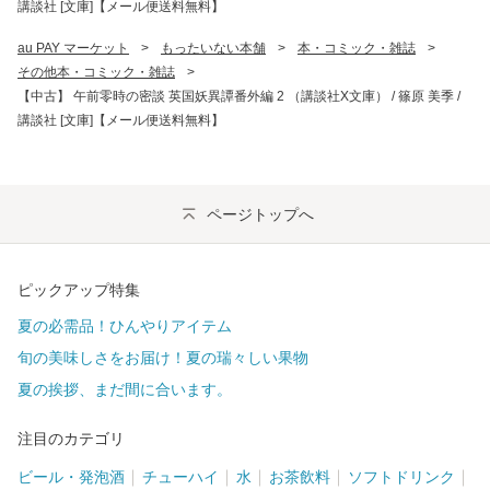
講談社 [文庫]【メール便送料無料】
au PAY マーケット
>
もったいない本舗
>
本・コミック・雑誌
>
その他本・コミック・雑誌
>
【中古】 午前零時の密談 英国妖異譚番外編 2 （講談社X文庫） / 篠原 美季 /
講談社 [文庫]【メール便送料無料】
ページトップへ
ピックアップ特集
夏の必需品！ひんやりアイテム
旬の美味しさをお届け！夏の瑞々しい果物
夏の挨拶、まだ間に合います。
注目のカテゴリ
ビール・発泡酒
チューハイ
水
お茶飲料
ソフトドリンク