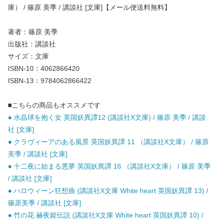
庫） / 篠原 美季 / 講談社 [文庫]【メール便送料無料】
著者：篠原 美季
出版社：講談社
サイズ：文庫
ISBN-10：4062866420
ISBN-13：9784062866422
■こちらの商品もオススメです
● 水晶球を抱く女 英国妖異譚12 (講談社X文庫) / 篠原 美季 / 講談
社 [文庫]
● クラヴィーアのある風景 英国妖異譚 11 （講談社X文庫） / 篠原
美季 / 講談社 [文庫]
● 十二夜に始まる悪夢 英国妖異譚 16 （講談社X文庫） / 篠原 美季
/ 講談社 [文庫]
● ハロウィーン狂想曲 (講談社X文庫 White heart 英国妖異譚 13) /
篠原美季 / 講談社 [文庫]
● 竹の花 赫夜姫伝説 (講談社X文庫 White heart 英国妖異譚 10) /