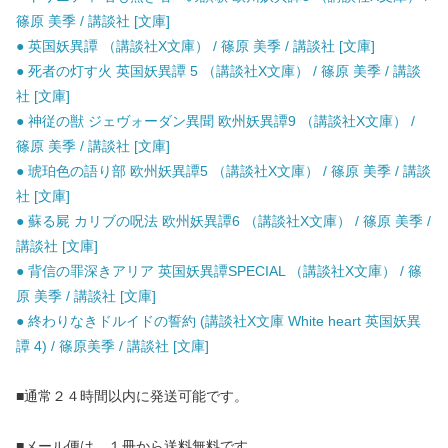
篠原 美季 / 講談社 [文庫]
● 英国妖異譚 （講談社X文庫） / 篠原 美季 / 講談社 [文庫]
● 死者の灯す火 英国妖異譚 5 （講談社X文庫） / 篠原 美季 / 講談
社 [文庫]
● 神従の獣 ジェヴォーダン異聞 欧州妖異譚9 （講談社X文庫） /
篠原 美季 / 講談社 [文庫]
● 琥珀色の語り部 欧州妖異譚5 （講談社X文庫） / 篠原 美季 / 講談
社 [文庫]
● 蘇る屍 カリブの呪法 欧州妖異譚6 （講談社X文庫） / 篠原 美季 /
講談社 [文庫]
● 背信の罪深きアリア 英国妖異譚SPECIAL （講談社X文庫） / 篠
原 美季 / 講談社 [文庫]
● 終わりなきドルイドの誓約 (講談社X文庫 White heart 英国妖異
譚 4) / 篠原美季 / 講談社 [文庫]
■通常２４時間以内に発送可能です。
■メール便は、１冊から送料無料です。