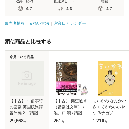
連絡・応対
配送スピード
梱包
4.7
4.6
4.7
販売者情報
支払い方法
営業日カレンダー
類似商品と比較する
今見ている商品
【中古】 午前零時
【中古】 架空通貨
ちいかわ なんか小
の密談 英国妖異譚
（講談社文庫） /
さくてかわいいや
番外編 2 （講談社
池井戸 潤 / 講談社
つ 3/ナガノ
X文庫） / 篠原 美
[文庫]【メール便送
29,668
261
1,210
円
円
円
季 / 講談社 [文庫]
料無料】