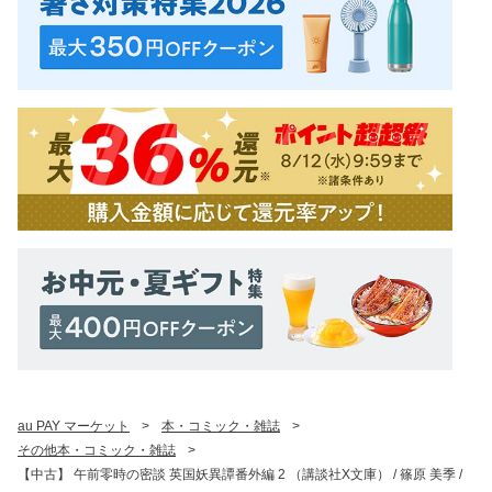
au PAY マーケット
>
本・コミック・雑誌
>
その他本・コミック・雑誌
>
【中古】 午前零時の密談 英国妖異譚番外編 2 （講談社X文庫） / 篠原 美季 /