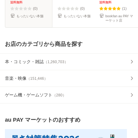
【メール便送料無
送料無料
送料無料
料】
(0)
(0)
(1)
もったいない本舗
もったいない本舗
bookfan au PAY マ
ーケット店
お店のカテゴリから商品を探す
本・コミック・雑誌
（
1,260,703
）
音楽・映像
（
151,446
）
ゲーム機・ゲームソフト
（
280
）
au PAY マーケット
のおすすめ