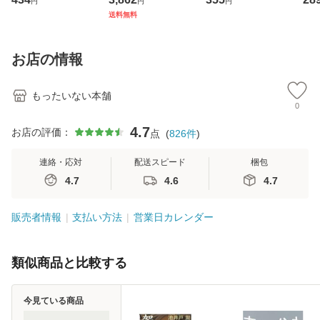
円
円
円
ト・ジャパン [CD]
ジメントスキル 改
[CD]【メール便送
【
送料無料
【メール便送料無
訂第3版 (看護学テ
料無料】
料
料】
キストNiCE) / 手島
恵 藤本幸三 / 南江
お店の情報
堂 [単行
もったいない本舗
0
4.7
お店の評価：
点
(
826
件
)
連絡・応対
配送スピード
梱包
4.7
4.6
4.7
販売者情報
支払い方法
営業日カレンダー
類似商品と比較する
今見ている商品