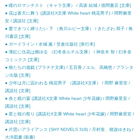
● 瞳のロマンチスト （キャラ文庫） / 高坂 結城 / 徳間書店 [文庫]
● 花は蒼天に舞う (講談社X文庫 White heart 桃花男子) / 岡野麻里
安 / 講談社 [文庫]
● 愛できつく縛りたい 下 （角川ルビー文庫） / きたざわ 尋子 / 角
川書店 [文庫]
● ガードライン / 水城 薫 / 笠倉出版社 [単行本]
● 薄紅に仇花は燃ゆる （幻冬舎ルチル文庫） / 神奈木 智 / 幻冬舎
コミックス [文庫]
● 狼たちの遊戯 (プラチナ文庫) / 五百香ノエル、高橋悠 / プランタ
ン出版 [文庫]
● 少年は月に囚われる 桃花男子 （講談社X文庫） / 岡野 麻里安 /
講談社 [文庫]
● 炎と鏡の宴 (講談社X文庫 White heart 少年花嫁) / 岡野麻里安 /
講談社 [文庫]
● 星と桜の祭り (講談社X文庫 White heart 少年花嫁) / 岡野麻里安 /
講談社 [文庫]
● 片思いアライアンス (SHY NOVELS 318) / 月村奎、穂波ゆきね /
大洋図書 [新書]