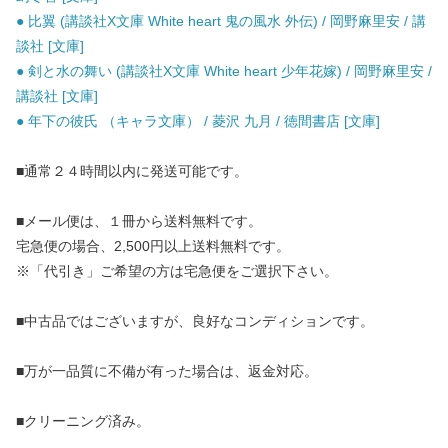
● 比翼 (講談社X文庫 White heart 鬼の風水 外伝) / 岡野麻里安 / 講
談社 [文庫]
● 剣と水の舞い (講談社X文庫 White heart 少年花嫁) / 岡野麻里安 /
講談社 [文庫]
● 年下の彼氏 （キャラ文庫） / 菱沢 九月 / 徳間書店 [文庫]
■通常２４時間以内に発送可能です。
■メール便は、１冊から送料無料です。
宅急便の場合、2,500円以上送料無料です。
※「代引き」ご希望の方は宅急便をご選択下さい。
■中古品ではございますが、良好なコンディションです。
■万が一品質に不備が有った場合は、返金対応。
■クリーニング済み。