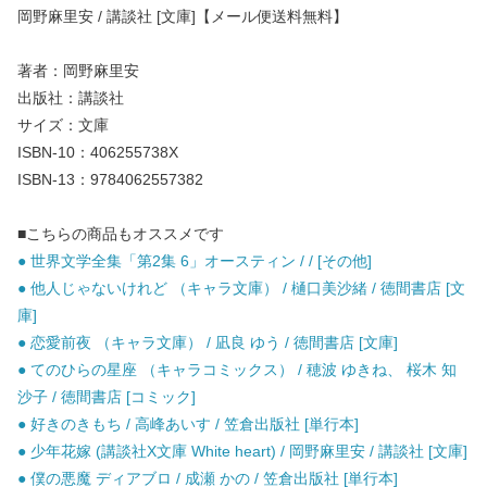
岡野麻里安 / 講談社 [文庫]【メール便送料無料】
著者：岡野麻里安
出版社：講談社
サイズ：文庫
ISBN-10：406255738X
ISBN-13：9784062557382
■こちらの商品もオススメです
● 世界文学全集「第2集 6」オースティン / / [その他]
● 他人じゃないけれど （キャラ文庫） / 樋口美沙緒 / 徳間書店 [文
庫]
● 恋愛前夜 （キャラ文庫） / 凪良 ゆう / 徳間書店 [文庫]
● てのひらの星座 （キャラコミックス） / 穂波 ゆきね、 桜木 知
沙子 / 徳間書店 [コミック]
● 好きのきもち / 高峰あいす / 笠倉出版社 [単行本]
● 少年花嫁 (講談社X文庫 White heart) / 岡野麻里安 / 講談社 [文庫]
● 僕の悪魔 ディアブロ / 成瀬 かの / 笠倉出版社 [単行本]