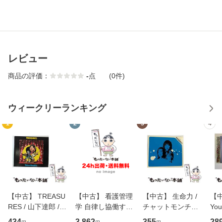
レビュー
商品の評価：
-
点
(0件)
ウィークリーランキング
1
2
3
4
【中古】 TREASU
【中古】 看護管理
【中古】 生命力 /
【中
RES / 山下達郎 /
学 自律し協働する
チャットモンチー /
You
イーストウエス
専門職の看護マネ
キューンレコード
のがか
434
3,862
355
28