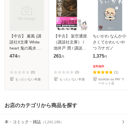
【中古】 薫風 (講
【中古】 架空通貨
ちいかわ なんか小
談社X文庫 White
（講談社文庫） /
さくてかわいいや
heart 鬼の風水 外
池井戸 潤 / 講談社
つ 7/ナガノ
伝) / 岡野麻里安 /
[文庫]【メール便送
474
261
1,375
円
円
円
講談社 [文庫]【メ
料無料】
ール便送料無料】
送料無料
(0)
(0)
(1)
もったいない本舗
もったいない本舗
bookfan au PAY マ
ーケット店
お店のカテゴリから商品を探す
本・コミック・雑誌
（
1,242,198
）