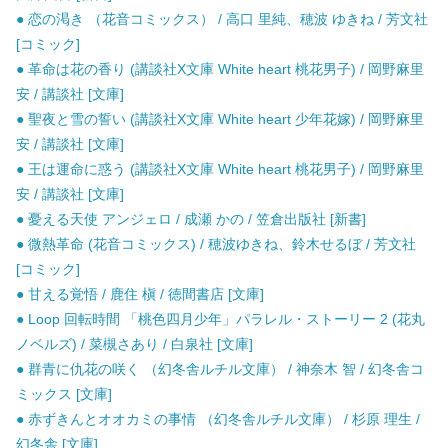
● 恋の渇き （花音コミックス） / 高口 里純、穂波 ゆきね / 芳文社
[コミック]
● 革命は花の香り (講談社X文庫 White heart 桃花男子) / 岡野麻里
安 / 講談社 [文庫]
● 聖夜と雪の誓い (講談社X文庫 White heart 少年花嫁) / 岡野麻里
安 / 講談社 [文庫]
● 王は運命に惑う (講談社X文庫 White heart 桃花男子) / 岡野麻里
安 / 講談社 [文庫]
● 憂える天使 アンジェロ / 成瀬 かの / 笠倉出版社 [新書]
● 微熱革命 (花音コミックス) / 穂波ゆきね、鈴木せるぼ / 芳文社
[コミック]
● 甘える覚悟 / 鹿住 槇 / 徳間書店 [文庫]
● Loop 回転時間 「桃色四月少年」パラレル・ストーリー 2 (花丸
ノベルズ) / 菜槻さあり / 白泉社 [文庫]
● 群青に仇花の咲く （幻冬舎ルチル文庫） / 神奈木 智 / 幻冬舎コ
ミックス [文庫]
● 赤ずきんとオオカミの事情 （幻冬舎ルチル文庫） / 杉原 理生 /
幻冬舎 [文庫]