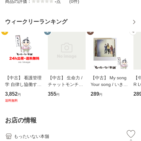
商品の評価：
-
点
(0件)
ウィークリーランキング
1
2
3
4
【中古】 看護管理
【中古】 生命力 /
【中古】 My song
【中
学 自律し協働する
チャットモンチー /
Your song / いきも
R 
専門職の看護マネ
キューンレコード
のがかり / [CD]
産限
3,852
355
289
28
円
円
円
ジメントスキル 改
[CD]【メール便送
【メール便送料無
翔太
送料無料
訂第3版 (看護学テ
料無料】
料】
[C
キストNiCE) / 手島
料
恵 藤本幸三 / 南江
お店の情報
堂 [単行
もったいない本舗
0