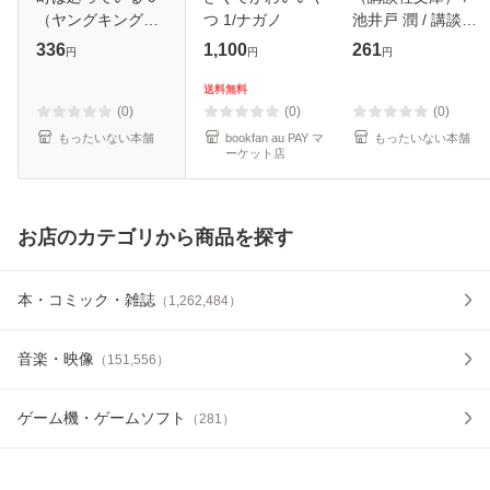
（ヤングキングコ
つ 1/ナガノ
池井戸 潤 / 講談社
ミックス） / 石黒
[文庫]【メール便送
336
1,100
261
円
円
円
正数 / 少年画報社
料無料】
[コミック]【メール
送料無料
便送料無料】
(0)
(0)
(0)
もったいない本舗
bookfan au PAY マ
もったいない本舗
ーケット店
お店のカテゴリから商品を探す
本・コミック・雑誌
（
1,262,484
）
音楽・映像
（
151,556
）
ゲーム機・ゲームソフト
（
281
）