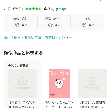
4.7
お店の評価：
点
(
830
件
)
連絡・応対
配送スピード
梱包
4.7
4.6
4.7
販売者情報
支払い方法
営業日カレンダー
類似商品と比較する
今見ている商品
【中古】 それでも
ちいかわ なんか小
【中古】 架空通貨
町は廻っている 9
さくてかわいいや
（講談社文庫） /