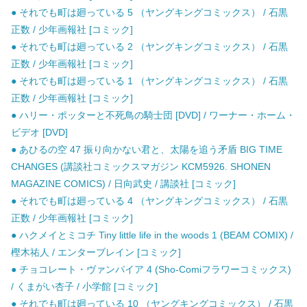
● それでも町は廻っている 5 （ヤングキングコミックス） / 石黒
正数 / 少年画報社 [コミック]
● それでも町は廻っている 2 （ヤングキングコミックス） / 石黒
正数 / 少年画報社 [コミック]
● それでも町は廻っている 1 （ヤングキングコミックス） / 石黒
正数 / 少年画報社 [コミック]
● ハリー・ポッターと不死鳥の騎士団 [DVD] / ワーナー・ホーム・
ビデオ [DVD]
● あひるの空 47 振り向かない君と、太陽を追う矛盾 BIG TIME
CHANGES (講談社コミックスマガジン KCM5926. SHONEN
MAGAZINE COMICS) / 日向武史 / 講談社 [コミック]
● それでも町は廻っている 4 （ヤングキングコミックス） / 石黒
正数 / 少年画報社 [コミック]
● ハクメイとミコチ Tiny little life in the woods 1 (BEAM COMIX) /
樫木祐人 / エンターブレイン [コミック]
● チョコレート・ヴァンパイア 4 (Sho-Comiフラワーコミックス)
/ くまがい杏子 / 小学館 [コミック]
● それでも町は廻っている 10 （ヤングキングコミックス） / 石黒