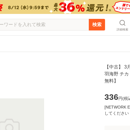
検索
詳細検索
【中古】 3
羽海野 チカ
無料】
336
円(
税
[NETWOR
してください