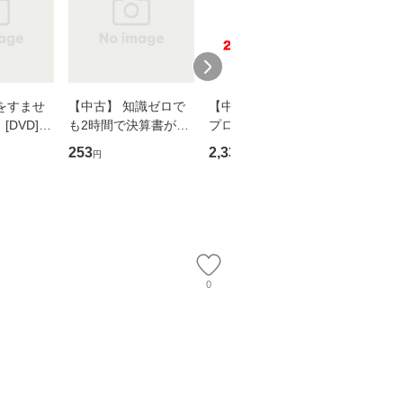
をすませ
【中古】 知識ゼロで
【中古】 野ブタ。を
【中古】 
DVD] /
も2時間で決算書が読
プロデュース [DVD-B
島みゆき / [CD]【
スタ・ホー
めるようになる！ 会
OX] / バップ [DVD]
ル便送料
253
2,335
2,150
円
円
円
ーテイメン
計超入門！ / 佐伯 良
【メール便送料無料】
【メール便送
隆 / 高橋書店 [単行本
（ソフトカバー）]
【メール便送
0