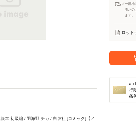
※一部地
表示の
ます。
ロット
a
行
条
本 初級編 / 羽海野 チカ / 白泉社 [コミック]【メ