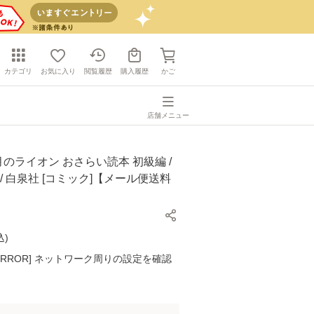
カテゴリ
お気に入り
閲覧履歴
購入履歴
かご
店舗メニュー
月のライオン おさらい読本 初級編 /
 / 白泉社 [コミック]【メール便送料
込
)
K ERROR] ネットワーク周りの設定を確認