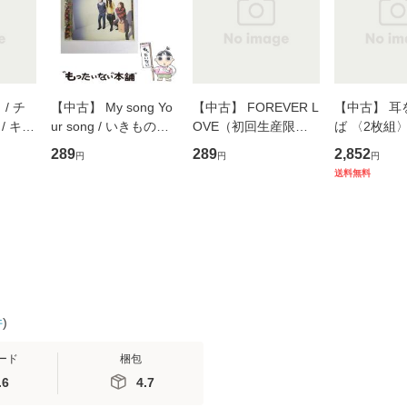
/ チ
【中古】 My song Yo
【中古】 FOREVER L
【中古】 耳
/ キュ
ur song / いきものが
OVE（初回生産限定
ば 〈2枚組〉 [
D]
かり / [CD]【メール便
盤） / 清水翔太×加藤
ブエナ・ビ
289
289
2,852
円
円
円
無料】
送料無料】
ミリヤ / [CD]【メール
ム・エンタ
送料無料
便送料無料】
ト [DVD]
料無料】
件
)
ード
梱包
.6
4.7