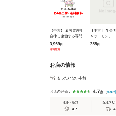
【中古】 看護管理学
【中古】 生命力 
自律し協働する専門職
ャットモンチー 
の看護マネジメントス
ーンレコード [C
3,969
355
円
円
キル 改訂第3版 (看護
【メール便送料
送料無料
学テキストNiCE) / 手
島恵 藤本幸三 / 南江
堂 [単行
お店の情報
もったいない本舗
4.7
お店の評価：
点
(
830
連絡・応対
配送スピ
4.7
4