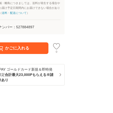
域・離島につきましては、送料が発生する場合や
お届け予定日期間内にお届けできない場合があり
（
送料・配送について
）
ナンバー：
527884897
かごに入れる
0
u PAY ゴールドカード新規＆即時発
限定
合計最大23,000Pもらえる※諸
件あり