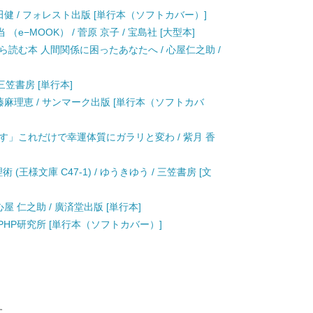
田健 / フォレスト出版 [単行本（ソフトカバー）]
（e−MOOK） / 菅原 京子 / 宝島社 [大型本]
読む本 人間関係に困ったあなたへ / 心屋仁之助 /
三笠書房 [単行本]
藤麻理恵 / サンマーク出版 [単行本（ソフトカバ
す」これだけで幸運体質にガラリと変わ / 紫月 香
王様文庫 C47-1) / ゆうきゆう / 三笠書房 [文
屋 仁之助 / 廣済堂出版 [単行本]
/ PHP研究所 [単行本（ソフトカバー）]
す。