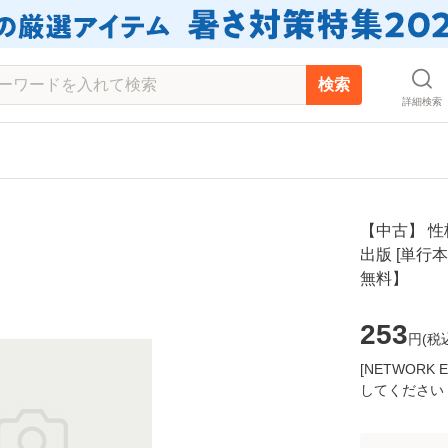
検索
詳細検索
【中古】 性格
出版 [単行
無料】
253
円(
税
[NETWOR
してください