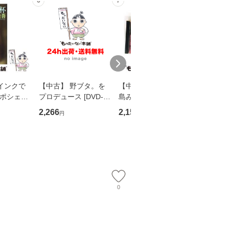
6
7
8
インクで
【中古】 野ブタ。を
【中古】 寒水魚 / 中
【中古】
・ポシェッ
プロデュース [DVD-B
島みゆき / [CD]【メー
カメムシ
吾 / 祥伝
OX] / バップ [DVD]
ル便送料無料】
語る / 
2,266
2,150
2,266
円
円
円
【メール便送
【メール便送料無料】
ワークい
会、吉田元重
夫 / 新評
【メール
0