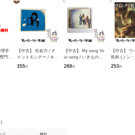
3
4
5
管理学
【中古】 生命力 / チ
【中古】 My song Yo
【中古】 ウ
専門職
ャットモンチー / キュ
ur song / いきものが
乾杯 (ノン
ントス
ーンレコード [CD]
かり / [CD]【メール便
ト) / 東野圭
355
289
253
円
円
円
(看護
【メール便送料無料】
送料無料】
社 [文庫]
 / 手
料無料】
 南江
件
)
ード
梱包