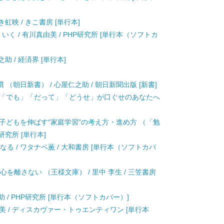
虹映 / きこ書房 [単行本]
く / 有川真由美 / PHP研究所 [単行本（ソフトカ
助 / 経済界 [単行本]
朝日新書） / 心屋仁之助 / 朝日新聞出版 [新書]
 「でも」「だって」「どうせ」が口ぐせのあなたへ
子どもを伸ばす“家庭学習”の考え方・進め方 （「勉
研究所 [単行本]
る / ワタナベ薫 / 大和書房 [単行本（ソフトカバ
を離さない （王様文庫） / 里中 李生 / 三笠書房
助 / PHP研究所 [単行本（ソフトカバー）]
多美 / ディスカヴァー・トゥエンティワン [単行本