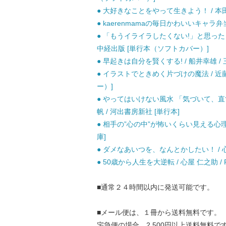
● 大好きなことをやって生きよう！ / 本
● kaerenmamaの毎日かわいいキャラ弁当 
● 「もうイライラしたくない!」と思ったら
中経出版 [単行本（ソフトカバー）]
● 早起きは自分を賢くする! / 船井幸雄 / 
● イラストでときめく片づけの魔法 / 近
ー）]
● やってはいけない風水 「気づいて、直
帆 / 河出書房新社 [単行本]
● 相手の”心の中”が怖いくらい見える心理術 (
庫]
● ダメなあいつを、なんとかしたい！ / 心
● 50歳から人生を大逆転 / 心屋 仁之助 
■通常２４時間以内に発送可能です。
■メール便は、１冊から送料無料です。
宅急便の場合、2,500円以上送料無料で