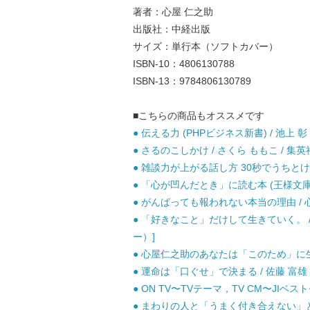
著者：心屋 仁之助
出版社：中経出版
サイズ：単行本（ソフトカバー）
ISBN-10：4806130788
ISBN-13：9784806130789
■こちらの商品もオススメです
● 伝える力 (PHPビジネス新書) / 池上 彰 
● さるのこしかけ / さくら ももこ / 集英
● 雑談力が上がる話し方 30秒でうちとける
● 「心が凹んだとき」に読む本 (王様文庫) 
● がんばっても報われない本当の理由 / 心
● 「好きなこと」だけして生きていく。 / 
ー）]
● 心屋仁之助のあなたは「このため」に生まれ
● 運命は「口ぐせ」で決まる / 佐藤 富雄 /
● ON TV〜TVテーマ，TV CM〜JIベス
● まわりの人と「うまく付き合えない」と感