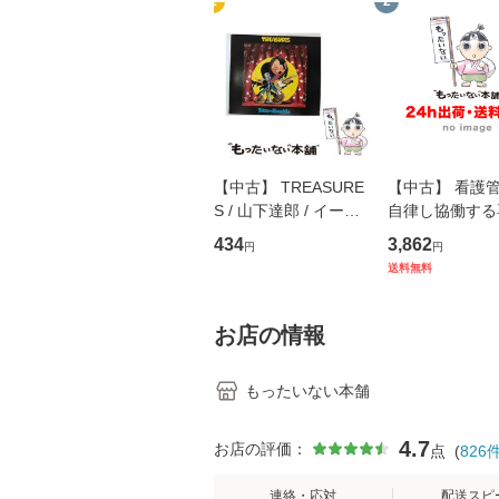
1
2
【中古】 TREASURE
【中古】 看護
S / 山下達郎 / イース
自律し協働する
トウエスト・ジャパン
の看護マネジメ
434
3,862
円
円
[CD]【メール便送料無
キル 改訂第3版 
送料無料
料】
学テキストNiCE)
島恵 藤本幸三 /
堂 [単行
お店の情報
もったいない本舗
4.7
お店の評価：
点
(
826
連絡・応対
配送スピ