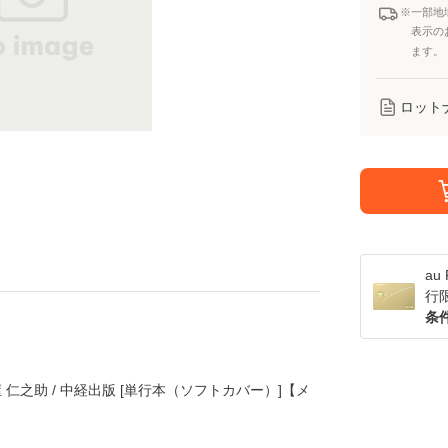
※一部地
表示の
ます。
ロット
a
行
条
 仁之助 / 中経出版 [単行本（ソフトカバー）]【メ