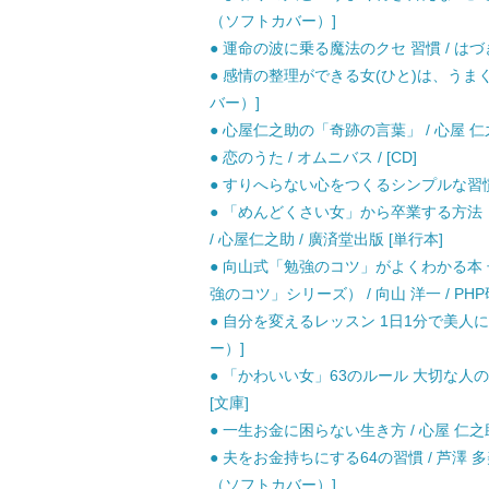
（ソフトカバー）]
● 運命の波に乗る魔法のクセ 習慣 / はづき
● 感情の整理ができる女(ひと)は、うまくい
バー）]
● 心屋仁之助の「奇跡の言葉」 / 心屋 仁之
● 恋のうた / オムニバス / [CD]
● すりへらない心をつくるシンプルな習慣 （
● 「めんどくさい女」から卒業する方法
/ 心屋仁之助 / 廣済堂出版 [単行本]
● 向山式「勉強のコツ」がよくわかる本 
強のコツ」シリーズ） / 向山 洋一 / PHP
● 自分を変えるレッスン 1日1分で美人にな
ー）]
● 「かわいい女」63のルール 大切な人の心
[文庫]
● 一生お金に困らない生き方 / 心屋 仁之
● 夫をお金持ちにする64の習慣 / 芦澤 
（ソフトカバー）]