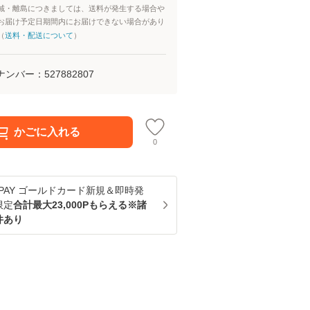
域・離島につきましては、送料が発生する場合や
お届け予定日期間内にお届けできない場合があり
（
送料・配送について
）
ナンバー：
527882807
かごに入れる
0
u PAY ゴールドカード新規＆即時発
限定
合計最大23,000Pもらえる※諸
件あり