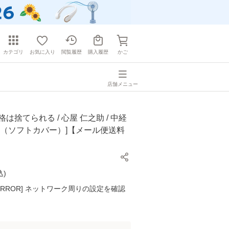
カテゴリ
お気に入り
閲覧履歴
購入履歴
かご
店舗メニュー
は捨てられる / 心屋 仁之助 / 中経
本（ソフトカバー）]【メール便送料
込
)
K ERROR] ネットワーク周りの設定を確認