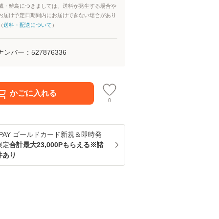
域・離島につきましては、送料が発生する場合や
お届け予定日期間内にお届けできない場合があり
（
送料・配送について
）
ナンバー：
527876336
かごに入れる
0
u PAY ゴールドカード新規＆即時発
限定
合計最大23,000Pもらえる※諸
件あり