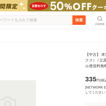
検索
詳細検索
【中古】 本
クス） / 立
ル便送料無
335
円(
税
[NETWOR
してください