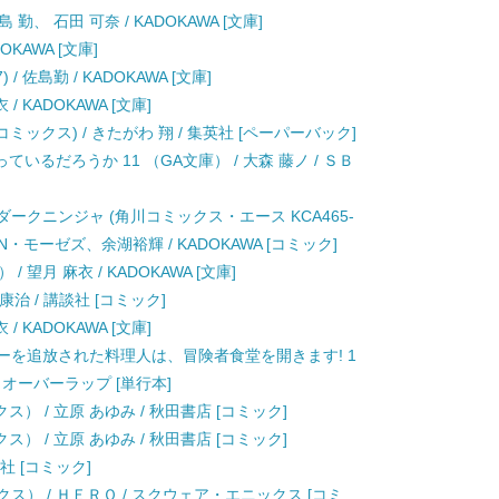
 勤、 石田 可奈 / KADOKAWA [文庫]
OKAWA [文庫]
/ 佐島勤 / KADOKAWA [文庫]
 KADOKAWA [文庫]
ミックス) / きたがわ 翔 / 集英社 [ペーパーバック]
るだろうか 11 （GA文庫） / 大森 藤ノ / ＳＢ
ダークニンジャ (角川コミックス・エース KCA465-
・モーゼズ、余湖裕輝 / KADOKAWA [コミック]
望月 麻衣 / KADOKAWA [文庫]
 康治 / 講談社 [コミック]
 KADOKAWA [文庫]
ティーを追放された料理人は、冒険者食堂を開きます! 1
 オーバーラップ [単行本]
ス） / 立原 あゆみ / 秋田書店 [コミック]
ス） / 立原 あゆみ / 秋田書店 [コミック]
迅社 [コミック]
ス） / ＨＥＲＯ / スクウェア・エニックス [コミ