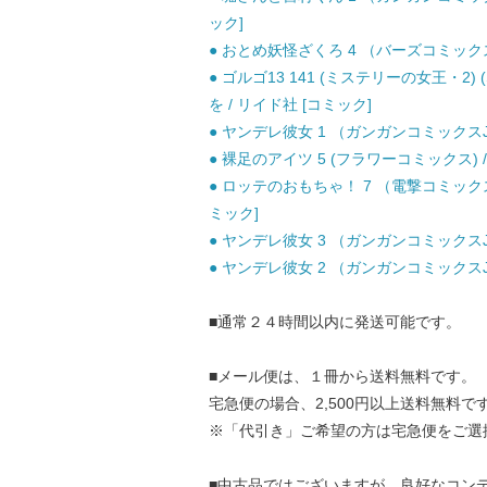
ック]
● おとめ妖怪ざくろ 4 （バーズコミックス
● ゴルゴ13 141 (ミステリーの女王・2
を / リイド社 [コミック]
● ヤンデレ彼女 1 （ガンガンコミックスJO
● 裸足のアイツ 5 (フラワーコミックス) /
● ロッテのおもちゃ！ 7 （電撃コミックス
ミック]
● ヤンデレ彼女 3 （ガンガンコミックスJO
● ヤンデレ彼女 2 （ガンガンコミックスJO
■通常２４時間以内に発送可能です。
■メール便は、１冊から送料無料です。
宅急便の場合、2,500円以上送料無料で
※「代引き」ご希望の方は宅急便をご選
■中古品ではございますが、良好なコン