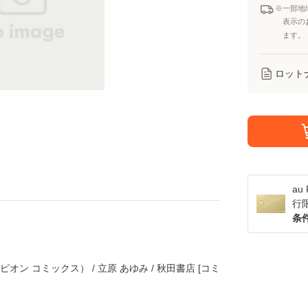
※一部地
表示の
ます。
ロット
a
行
条
オン コミックス） / 立原 あゆみ / 秋田書店 [コミ