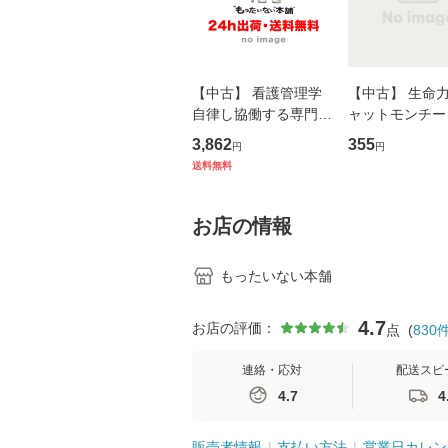
【中古】 看護管理学
【中古】 生命力 
自律し協働する専門職
ャットモンチー 
の看護マネジメントス
ーンレコード [C
3,862
355
円
円
キル 改訂第3版 (看護
【メール便送料
送料無料
学テキストNiCE) / 手
島恵 藤本幸三 / 南江
堂 [単行
お店の情報
もったいない本舗
4.7
お店の評価：
点
(
830
連絡・応対
配送スピ
4.7
4
販売者情報
支払い方法
営業日カレン