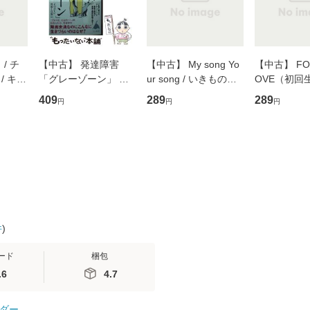
/ チ
【中古】 発達障害
【中古】 My song Yo
【中古】 FOR
/ キュ
「グレーゾーン」 そ
ur song / いきものが
OVE（初回
D]
の正しい理解と克服法
かり / [CD]【メール便
盤） / 清水
409
289
289
円
円
円
無料】
(SB新書 572) / 岡田尊
送料無料】
ミリヤ / [CD]【メール
司 / ＳＢクリエイティ
便送料無料
ブ [新書]【メール便送
料無料】
件
)
ード
梱包
.6
4.7
ダー