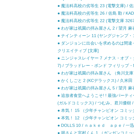
● 魔法科高校の劣等生 23 (電撃文庫) / 佐島
● 魔法科高校の劣等生 26 / 佐島 勤 / KAD
● 魔法科高校の劣等生 22 (電撃文庫 3267) 
● わが家は祇園の拝み屋さん 2 / 望月 麻衣 /
● ナインティーン 11 (ヤングジャンプ・コ
● ダンジョンに出会いを求めるのは間違ってい
クリエイティブ [文庫]
● ニンジャスレイヤー 7 メナス・オブ・
7) / ブラッドレー・ボンド フィリップ・N
● わが家は祇園の拝み屋さん （角川文庫） / 
● かくしごと 2 (KCデラックス) / 久米田
● わが家は祇園の拝み屋さん 5 / 望月 麻衣 /
● 追放者食堂へようこそ! ! 最強パー
(ガルドコミックス) / つむみ、君川優樹 /
● 本気！ 15 （少年チャンピオン コミック
● 本気！ 12 （少年チャンピオン コミック
● DOLLS 10 / ｎａｋｅｄ ａｐｅ / 一
● 堀さんと宮村くん 1 （ガンガンコミック