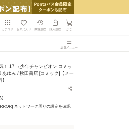
カテゴリ
お気に入り
閲覧履歴
購入履歴
かご
店舗メニュー
気！ 17 （少年チャンピオン コミッ
原 あゆみ / 秋田書店 [コミック]【メー
料】
込
)
K ERROR] ネットワーク周りの設定を確認