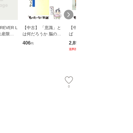
EVER L
【中古】 「意識」と
【中古】 耳をすませ
【中古】
生産限定
は何だろうか 脳の来
ば 〈2枚組〉 [DVD] /
も2時間
翔太×加藤
歴、知覚の錯誤 （講
ブエナ・ビスタ・ホー
めるよう
406
2,852
253
円
円
円
談社現代新書） / 下条
ム・エンターテイメン
計超入門！
送料無料
】
信輔 / 講談社 [新書]
ト [DVD]【メール便送
隆 / 高
【メール便送料無料】
料無料】
（ソフト
【メール
0