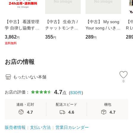
【中古】 看護管理
【中古】 生命力 /
【中古】 My song
【中
学 自律し協働する
チャットモンチー /
Your song / いきも
R 
専門職の看護マネ
キューンレコード
のがかり / [CD]
産限
3,862
355
289
28
円
円
円
ジメントスキル 改
[CD]【メール便送
【メール便送料無
翔太
送料無料
訂第3版 (看護学テ
料無料】
料】
[C
キストNiCE) / 手島
料
恵 藤本幸三 / 南江
お店の情報
堂 [単行
もったいない本舗
0
4.7
お店の評価：
点
(
830
件
)
連絡・応対
配送スピード
梱包
4.7
4.6
4.7
販売者情報
支払い方法
営業日カレンダー