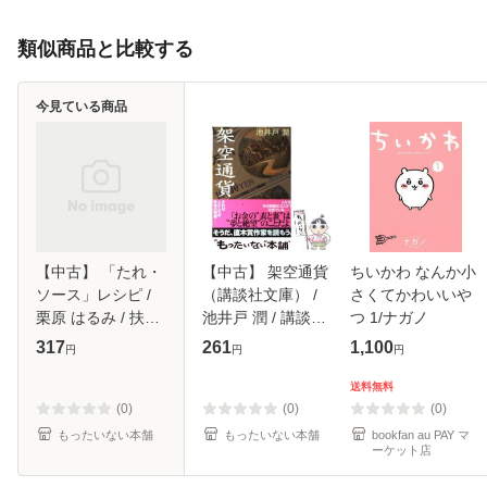
類似商品と比較する
今見ている商品
【中古】 「たれ・
【中古】 架空通貨
ちいかわ なんか小
ソース」レシピ /
（講談社文庫） /
さくてかわいいや
栗原 はるみ / 扶桑
池井戸 潤 / 講談社
つ 1/ナガノ
社 [ムック]【メー
[文庫]【メール便送
317
261
1,100
円
円
円
ル便送料無料】
料無料】
送料無料
(0)
(0)
(0)
もったいない本舗
もったいない本舗
bookfan au PAY マ
ーケット店