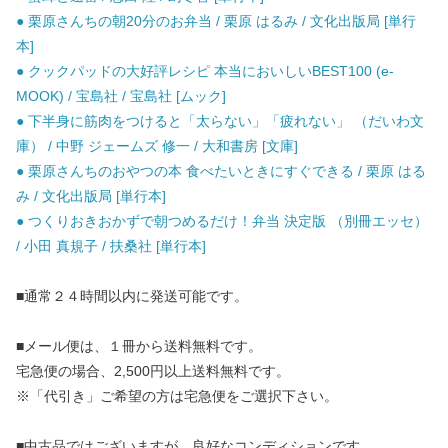
● 栗原さんちの朝20分のお弁当 / 栗原 はるみ / 文化出版局 [単行
本]
● クックパッドの大好評レシピ 本当においしいBEST100 (e-
MOOK) / 宝島社 / 宝島社 [ムック]
● 下半身に筋肉をつけると「太らない」「疲れない」 （だいわ文
庫） / 中野 ジェームズ 修一 / 大和書房 [文庫]
● 栗原さんちのおやつの本 食べたいときにすぐできる / 栗原 はる
み / 文化出版局 [単行本]
● つくりおきおかずで朝つめるだけ！弁当 決定版 （別冊エッセ）
/ 小田 真規子 / 扶桑社 [単行本]
■通常２４時間以内に発送可能です。
■メール便は、１冊から送料無料です。
宅急便の場合、2,500円以上送料無料です。
※「代引き」ご希望の方は宅急便をご選択下さい。
■中古品ではございますが、良好なコンディションです。