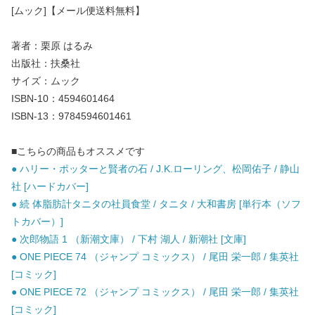
[ムック]【メール便送料無料】
著者：栗原 はるみ
出版社：扶桑社
サイズ：ムック
ISBN-10：4594601464
ISBN-13：9784594601461
■こちらの商品もオススメです
● ハリー・ポッターと賢者の石 / J.K.ローリング、松岡佑子 / 静山
社 [ハードカバー]
● 続 体脂肪計タニタの社員食堂 / タニタ / 大和書房 [単行本（ソフ
トカバー）]
● 次郎物語 1 （新潮文庫） / 下村 湖人 / 新潮社 [文庫]
● ONE PIECE 74 （ジャンプ コミックス） / 尾田 栄一郎 / 集英社
[コミック]
● ONE PIECE 72 （ジャンプ コミックス） / 尾田 栄一郎 / 集英社
[コミック]