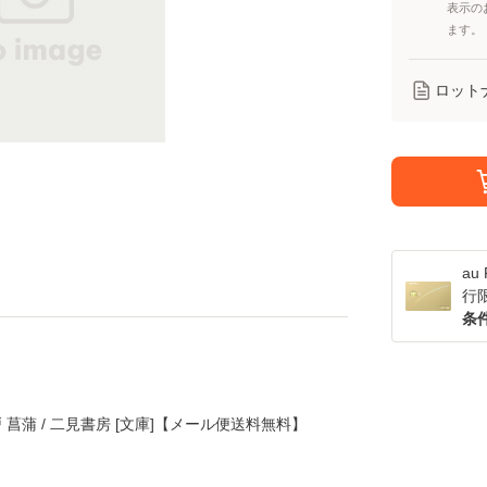
表示の
ます。
ロット
a
行
条
 菖蒲 / 二見書房 [文庫]【メール便送料無料】