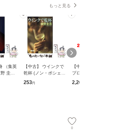
もっと見る
6
7
8
身 （集英
【中古】 ウインクで
【中古】 野ブタ。を
【中古】 
野 圭吾 /
乾杯 (ノン・ポシェッ
プロデュース [DVD-B
島みゆき / [CD]【
庫]【メール
ト) / 東野圭吾 / 祥伝
OX] / バップ [DVD]
ル便送料
253
2,266
2,150
円
円
円
】
社 [文庫]【メール便送
【メール便送料無料】
料無料】
0