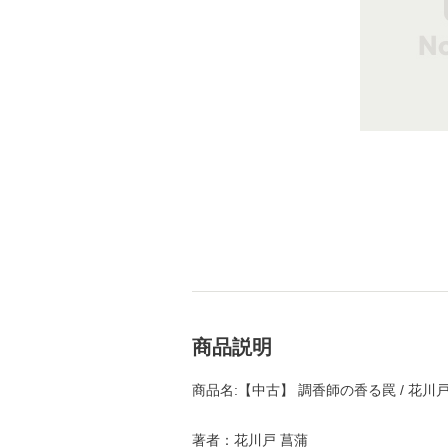
商品説明
商品名:【中古】 調香師の香る罠 / 花川戸
著者：花川戸 菖蒲