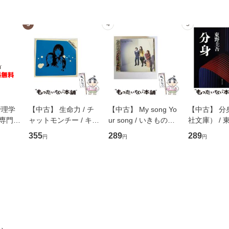
3
4
5
管理学
【中古】 生命力 / チ
【中古】 My song Yo
【中古】 分
専門職
ャットモンチー / キュ
ur song / いきものが
社文庫） / 東
ントス
ーンレコード [CD]
かり / [CD]【メール便
集英社 [文
355
289
289
円
円
円
(看護
【メール便送料無料】
送料無料】
便送料無料
 / 手
 南江