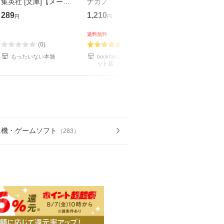
集英社 [文庫]【メール
ナガノ
言』/日本放送協
便送料無料】
ＨＫ出版/伊東
289
1,210
699
円
円
円
送料無料
送料無料
(0)
(2)
(0)
もったいない本舗
bookfan au PAY マーケ
bookfan au PA
ット店
ット店
ム機・ゲームソフト
（
283
）