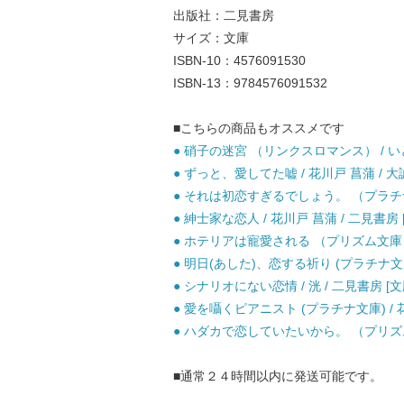
出版社：二見書房
サイズ：文庫
ISBN-10：4576091530
ISBN-13：9784576091532
■こちらの商品もオススメです
● 硝子の迷宮 （リンクスロマンス） / いと
● ずっと、愛してた嘘 / 花川戸 菖蒲 / 大
● それは初恋すぎるでしょう。 （プラチナ文
● 紳士家な恋人 / 花川戸 菖蒲 / 二見書房 
● ホテリアは寵愛される （プリズム文庫） 
● 明日(あした)、恋する祈り (プラチナ文庫 
● シナリオにない恋情 / 洸 / 二見書房 [文
● 愛を囁くピアニスト (プラチナ文庫) /
● ハダカで恋していたいから。 （プリズム文
■通常２４時間以内に発送可能です。