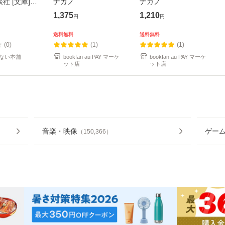
談社 [文庫]
ナガノ
ナガノ
便送料無料】
1,375
1,210
円
円
送料無料
送料無料
(0)
(1)
(1)
ない本舗
bookfan au PAY マーケ
bookfan au PAY マーケ
ット店
ット店
音楽・映像
ゲー
（
150,366
）