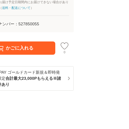
お届け予定日期間内にお届けできない場合があり
（
送料・配送について
）
ナンバー：
527850055
かごに入れる
0
u PAY ゴールドカード新規＆即時発
限定
合計最大23,000Pもらえる※諸
件あり