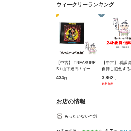
ウィークリーランキング
1
2
【中古】 TREASURE
【中古】 看護
S / 山下達郎 / イース
自律し協働する
トウエスト・ジャパン
の看護マネジメ
434
3,862
円
円
[CD]【メール便送料無
キル 改訂第3版 
送料無料
料】
学テキストNiCE)
島恵 藤本幸三 /
堂 [単行
お店の情報
もったいない本舗