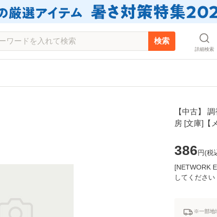
検索
詳細検索
【中古】 調香
房 [文庫]
386
円(
税
[NETWOR
してください
※一部地