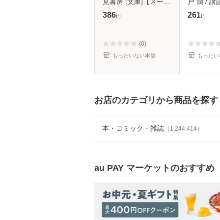
見書房 [文庫]【メール
戸 潤 / 講
便送料無料】
【メール
386
261
円
円
(0)
もったいない本舗
もったい
お店のカテゴリから商品を探す
本・コミック・雑誌
（
1,244,414
）
au PAY マーケット
のおすすめ