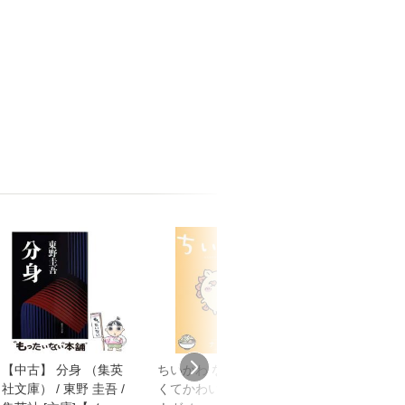
【中古】 分身 （集英
ちいかわ なんか小さ
アンドレ・ブル
社文庫） / 東野 圭吾 /
くてかわいいやつ 6/
『シュルレアリ