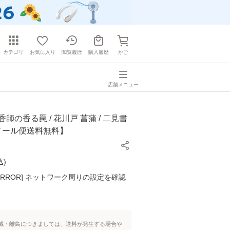
カテゴリ
お気に入り
閲覧履歴
購入履歴
かご
店舗メニュー
師の香る罠 / 花川戸 菖蒲 / 二見書
【メール便送料無料】
込
)
K ERROR] ネットワーク周りの設定を確認
域・離島につきましては、送料が発生する場合や