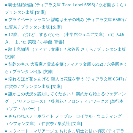
● 騎士結婚物語 (ティアラ文庫 Tiara Label 6595) / 永谷圓さくら /
プランタン出版 [文庫]
● プライベートレッスン 謀略は王子の嗜み (ティアラ文庫 6580) /
仁賀奈 / プランタン出版 [文庫]
● 12歳。 だけど、すきだから （小学館ジュニア文庫） / 辻 みゆ
き、 まいた 菜穂 / 小学館 [新書]
● 騎士恋物語 （ティアラ文庫） / 永谷圓 さくら / プランタン出版
[文庫]
● 契約のキス 大富豪と貴族令嬢 (ティアラ文庫 6532) / 永谷圓さく
ら / プランタン出版 [文庫]
● 溺れるほど花をあげる 聖人は花嫁を奪う (ティアラ文庫 6547) /
仁賀奈 / プランタン出版 [文庫]
● 誰かこの状況を説明してください！ 契約から始まるウェディン
グ （アリアンローズ） / 徒然花 / フロンティアワークス [単行本
（ソフトカバー）]
● さらわれスノーホワイト ノーブル・ロイヤル・ウェディング
（シフォン文庫） / 仁賀奈 / 集英社 [文庫]
● スウィート・マリアージュ おじさま騎士と甘い初夜 (ティアラ