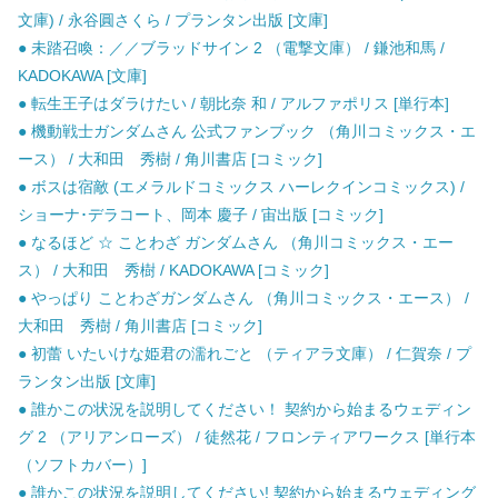
文庫) / 永谷圓さくら / プランタン出版 [文庫]
● 未踏召喚：／／ブラッドサイン 2 （電撃文庫） / 鎌池和馬 /
KADOKAWA [文庫]
● 転生王子はダラけたい / 朝比奈 和 / アルファポリス [単行本]
● 機動戦士ガンダムさん 公式ファンブック （角川コミックス・エ
ース） / 大和田 秀樹 / 角川書店 [コミック]
● ボスは宿敵 (エメラルドコミックス ハーレクインコミックス) /
ショーナ･デラコート、岡本 慶子 / 宙出版 [コミック]
● なるほど ☆ ことわざ ガンダムさん （角川コミックス・エー
ス） / 大和田 秀樹 / KADOKAWA [コミック]
● やっぱり ことわざガンダムさん （角川コミックス・エース） /
大和田 秀樹 / 角川書店 [コミック]
● 初蕾 いたいけな姫君の濡れごと （ティアラ文庫） / 仁賀奈 / プ
ランタン出版 [文庫]
● 誰かこの状況を説明してください！ 契約から始まるウェディン
グ 2 （アリアンローズ） / 徒然花 / フロンティアワークス [単行本
（ソフトカバー）]
● 誰かこの状況を説明してください! 契約から始まるウェディング