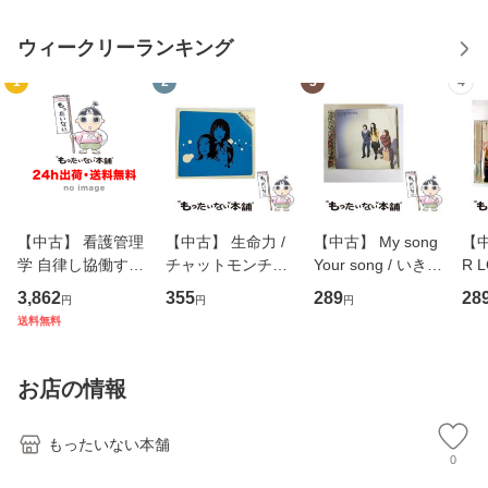
ウィークリーランキング
1
2
3
4
【中古】 看護管理
【中古】 生命力 /
【中古】 My song
【中
学 自律し協働する
チャットモンチー /
Your song / いきも
R 
専門職の看護マネ
キューンレコード
のがかり / [CD]
産限
3,862
355
289
28
円
円
円
ジメントスキル 改
[CD]【メール便送
【メール便送料無
翔太
送料無料
訂第3版 (看護学テ
料無料】
料】
[C
キストNiCE) / 手島
料
恵 藤本幸三 / 南江
お店の情報
堂 [単行
もったいない本舗
0