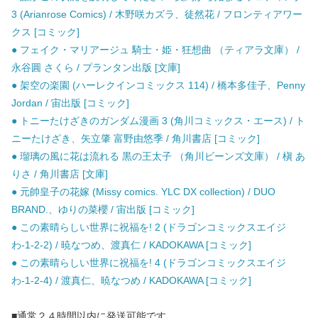
3 (Arianrose Comics) / 木野咲カズラ、徒然花 / フロンティアワー
クス [コミック]
● フェイク・マリアージュ 騎士・姫・狂想曲 （ティアラ文庫） /
永谷圓 さくら / プランタン出版 [文庫]
● 架空の楽園 (ハーレクインコミックス 114) / 橋本多佳子、Penny
Jordan / 宙出版 [コミック]
● トニーたけざきのガンダム漫画 3 (角川コミックス・エース) / ト
ニーたけざき、矢立肇 富野由悠季 / 角川書店 [コミック]
● 瑠璃の風に花は流れる 黒の王太子 （角川ビーンズ文庫） / 槇 あ
りさ / 角川書店 [文庫]
● 元帥皇子の花嫁 (Missy comics. YLC DX collection) / DUO
BRAND.、ゆりの菜櫻 / 宙出版 [コミック]
● この素晴らしい世界に祝福を! 2 (ドラゴンコミックスエイジ
わ-1-2-2) / 暁なつめ、渡真仁 / KADOKAWA [コミック]
● この素晴らしい世界に祝福を! 4 (ドラゴンコミックスエイジ
わ-1-2-4) / 渡真仁、暁なつめ / KADOKAWA [コミック]
■通常２４時間以内に発送可能です。