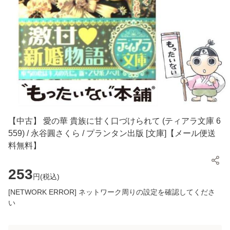
【中古】 愛の華 貴族に甘く口づけられて (ティアラ文庫 6
559) / 永谷圓さくら / プランタン出版 [文庫]【メール便送
料無料】
253
円(
税込
)
[NETWORK ERROR] ネットワーク周りの設定を確認してくださ
い