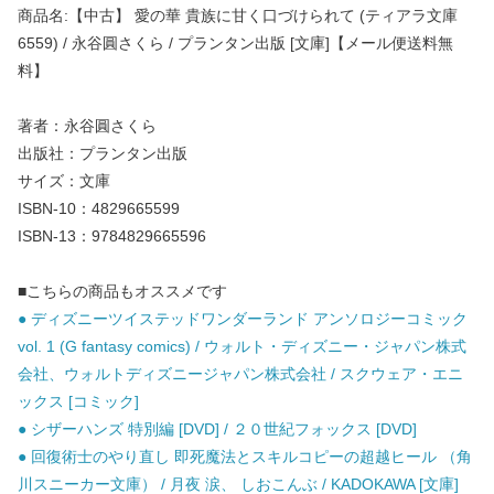
商品名:【中古】 愛の華 貴族に甘く口づけられて (ティアラ文庫
6559) / 永谷圓さくら / プランタン出版 [文庫]【メール便送料無
料】
著者：永谷圓さくら
出版社：プランタン出版
サイズ：文庫
ISBN-10：4829665599
ISBN-13：9784829665596
■こちらの商品もオススメです
● ディズニーツイステッドワンダーランド アンソロジーコミック
vol. 1 (G fantasy comics) / ウォルト・ディズニー・ジャパン株式
会社、ウォルトディズニージャパン株式会社 / スクウェア・エニ
ックス [コミック]
● シザーハンズ 特別編 [DVD] / ２０世紀フォックス [DVD]
● 回復術士のやり直し 即死魔法とスキルコピーの超越ヒール （角
川スニーカー文庫） / 月夜 涙、 しおこんぶ / KADOKAWA [文庫]