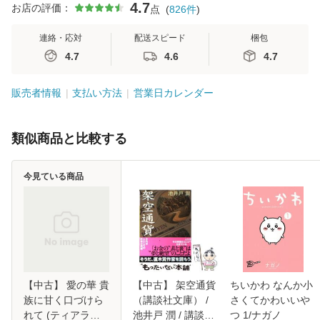
4.7
お店の評価：
点
(
826
件
)
連絡・応対
配送スピード
梱包
4.7
4.6
4.7
販売者情報
支払い方法
営業日カレンダー
類似商品と比較する
今見ている商品
【中古】 愛の華 貴
【中古】 架空通貨
ちいかわ なんか小
族に甘く口づけら
（講談社文庫） /
さくてかわいいや
れて (ティアラ文
池井戸 潤 / 講談社
つ 1/ナガノ