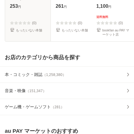
庫 6559) / 永谷圓
[文庫]【メール便送
253
261
1,100
円
円
円
さくら / プランタ
料無料】
ン出版 [文庫]【メ
送料無料
ール便送料無料】
(0)
(0)
(0)
もったいない本舗
もったいない本舗
bookfan au PAY マ
ーケット店
お店のカテゴリから商品を探す
本・コミック・雑誌
（
1,258,380
）
音楽・映像
（
151,347
）
ゲーム機・ゲームソフト
（
281
）
au PAY マーケット
のおすすめ