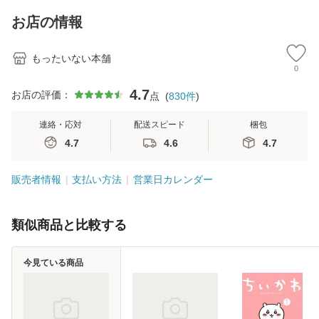
キストNiCE) / 手島
Ｂクリエイティブ
恵 藤本幸三 / 南江
[新書]【メール便送
お店の情報
堂 [単行
料無料】
もったいない本舗
0
4.7
お店の評価：
点
(
830
件
)
連絡・応対
配送スピード
梱包
4.7
4.6
4.7
販売者情報
支払い方法
営業日カレンダー
類似商品と比較する
今見ている商品