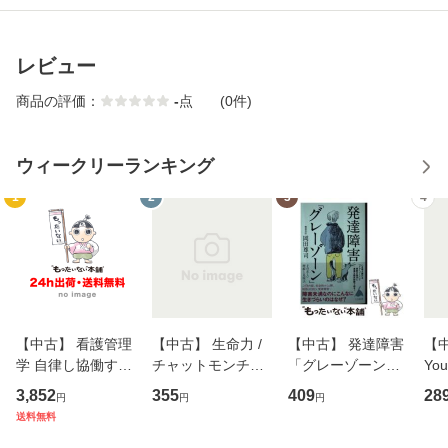
レビュー
商品の評価：
-
点
(0件)
ウィークリーランキング
1
2
3
4
【中古】 看護管理
【中古】 生命力 /
【中古】 発達障害
【中
学 自律し協働する
チャットモンチー /
「グレーゾーン」
You
専門職の看護マネ
キューンレコード
その正しい理解と
のがか
3,852
355
409
28
円
円
円
ジメントスキル 改
[CD]【メール便送
克服法 (SB新書 57
【
送料無料
訂第3版 (看護学テ
料無料】
2) / 岡田尊司 / Ｓ
料