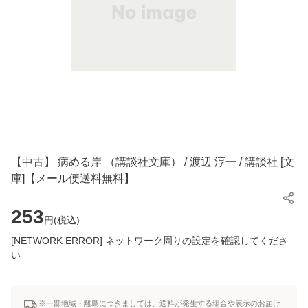
【中古】 病める岸 （講談社文庫） / 渡辺 淳一 / 講談社 [文
庫]【メール便送料無料】
253
円(
税込
)
[NETWORK ERROR] ネットワーク周りの設定を確認してくださ
い
※一部地域・離島につきましては、送料が発生する場合や表示のお届け