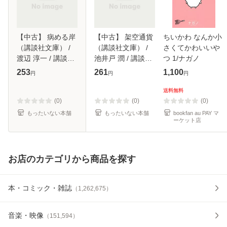
【中古】 病める岸
【中古】 架空通貨
ちいかわ なんか小
（講談社文庫） /
（講談社文庫） /
さくてかわいいや
渡辺 淳一 / 講談社
池井戸 潤 / 講談社
つ 1/ナガノ
[文庫]【メール便送
[文庫]【メール便送
253
261
1,100
円
円
円
料無料】
料無料】
送料無料
(0)
(0)
(0)
もったいない本舗
もったいない本舗
bookfan au PAY マ
ーケット店
お店のカテゴリから商品を探す
本・コミック・雑誌
（
1,262,675
）
音楽・映像
（
151,594
）