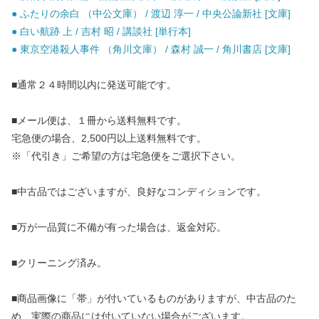
● ふたりの余白 （中公文庫） / 渡辺 淳一 / 中央公論新社 [文庫]
● 白い航跡 上 / 吉村 昭 / 講談社 [単行本]
● 東京空港殺人事件 （角川文庫） / 森村 誠一 / 角川書店 [文庫]
■通常２４時間以内に発送可能です。
■メール便は、１冊から送料無料です。
宅急便の場合、2,500円以上送料無料です。
※「代引き」ご希望の方は宅急便をご選択下さい。
■中古品ではございますが、良好なコンディションです。
■万が一品質に不備が有った場合は、返金対応。
■クリーニング済み。
■商品画像に「帯」が付いているものがありますが、中古品のた
め、実際の商品には付いていない場合がございます。