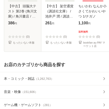
【中古】 頭脳大テ
【中古】 架空通貨
ちいかわ なんか小
スト 第2巻 (角川文
（講談社文庫） /
さくてかわいいや
庫) / 角川書店 / 角
池井戸 潤 / 講談社
つ 1/ナガノ
川書店 [文庫]【メ
[文庫]【メール便送
386
261
1,100
円
円
円
ール便送料無料】
料無料】
送料無料
(0)
(0)
(0)
もったいない本舗
もったいない本舗
bookfan au PAY マ
ーケット店
お店のカテゴリから商品を探す
本・コミック・雑誌
（
1,262,763
）
音楽・映像
（
151,606
）
ゲーム機・ゲームソフト
（
281
）