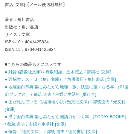
書店 [文庫]【メール便送料無料】
著者：角川書店
出版社：角川書店
サイズ：文庫
ISBN-10：4041425824
ISBN-13：9784041425824
■こちらの商品もオススメです
● 対論 (講談社文庫) / 野坂昭如、五木寛之 / 講談社 [文庫]
● 頭脳大テスト 3 （角川文庫） / 角川書店 / 角川書店 [文庫]
● 地理面白事典 楽しみながら地理、旅、鉄道に強くなる本 （21世
紀ブックス） / 都筑 道夫 / 主婦と生活社 [単行本]
● まだ死んでいる 長編推理小説 (光文社文庫) / 都筑道夫 / 光文社
[文庫]
● 漢字面白事典 楽しみながら国語力がつく本 （TODAY BOOKS）
/ 都筑 道夫 / 主婦と生活社 [文庫]
● 骸骨 （徳間文庫） / 都筑 道夫 / 徳間書店 [文庫]