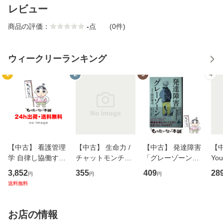
レビュー
商品の評価：
-
点
(0件)
ウィークリーランキング
1
2
3
4
【中古】 看護管理
【中古】 生命力 /
【中古】 発達障害
【中
学 自律し協働する
チャットモンチー /
「グレーゾーン」
You
専門職の看護マネ
キューンレコード
その正しい理解と
のがか
3,852
355
409
28
円
円
円
ジメントスキル 改
[CD]【メール便送
克服法 (SB新書 57
【
送料無料
訂第3版 (看護学テ
料無料】
2) / 岡田尊司 / Ｓ
料
キストNiCE) / 手島
Ｂクリエイティブ
恵 藤本幸三 / 南江
[新書]【メール便送
お店の情報
堂 [単行
料無料】