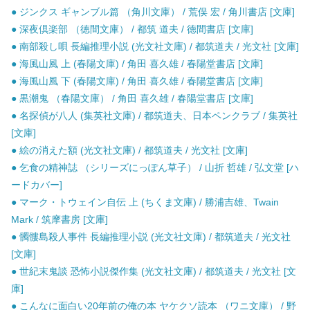
● ジンクス ギャンブル篇 （角川文庫） / 荒俣 宏 / 角川書店 [文庫]
● 深夜倶楽部 （徳間文庫） / 都筑 道夫 / 徳間書店 [文庫]
● 南部殺し唄 長編推理小説 (光文社文庫) / 都筑道夫 / 光文社 [文庫]
● 海風山風 上 (春陽文庫) / 角田 喜久雄 / 春陽堂書店 [文庫]
● 海風山風 下 (春陽文庫) / 角田 喜久雄 / 春陽堂書店 [文庫]
● 黒潮鬼 （春陽文庫） / 角田 喜久雄 / 春陽堂書店 [文庫]
● 名探偵が八人 (集英社文庫) / 都筑道夫、日本ペンクラブ / 集英社
[文庫]
● 絵の消えた額 (光文社文庫) / 都筑道夫 / 光文社 [文庫]
● 乞食の精神誌 （シリーズにっぽん草子） / 山折 哲雄 / 弘文堂 [ハ
ードカバー]
● マーク・トウェイン自伝 上 (ちくま文庫) / 勝浦吉雄、Twain
Mark / 筑摩書房 [文庫]
● 髑髏島殺人事件 長編推理小説 (光文社文庫) / 都筑道夫 / 光文社
[文庫]
● 世紀末鬼談 恐怖小説傑作集 (光文社文庫) / 都筑道夫 / 光文社 [文
庫]
● こんなに面白い20年前の俺の本 ヤケクソ読本 （ワニ文庫） / 野