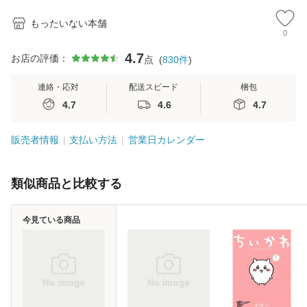
もったいない本舗
0
4.7
お店の評価：
点
(
830
件
)
連絡・応対
配送スピード
梱包
4.7
4.6
4.7
販売者情報
支払い方法
営業日カレンダー
類似商品と比較する
今見ている商品