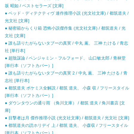
坂 昭如 / ベストセラーズ [文庫]
● ベッド・ディテクティヴ 連作推理小説 (光文社文庫) / 都筑道夫 /
光文社 [文庫]
● 秘密箱からくり箱 恐怖小説傑作集 (光文社文庫) / 都筑道夫 / 光
文社 [文庫]
● 誰も語りたがらないタブーの真実 / 中丸 薫、 三神 たける / 青志
社 [単行本]
● 超陰謀論 / ベンジャミン・フルフォード、 山口敏太郎 / 青林堂
[単行本（ソフトカバー）]
● 誰も語りたがらないタブーの真実 2 / 中丸 薫、 三神 たける / 青
志社 [単行本]
● 都筑道夫 ポケミス全解説 / 都筑 道夫、 小森 収 / フリースタイル
[単行本（ソフトカバー）]
● ダウンタウンの通り雨 （角川文庫） / 都筑 道夫 / 角川書店 [文
庫]
● 目撃者は月 傑作推理小説 (光文社文庫) / 都筑道夫 / 光文社 [文庫]
● 都筑道夫の読ホリデイ 上 / 都筑 道夫、 小森収 / フリースタイル
[単行本（ソフトカバー）]