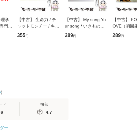
管理学
【中古】 生命力 / チ
【中古】 My song Yo
【中古】 FOR
専門職
ャットモンチー / キュ
ur song / いきものが
OVE（初回
ントス
ーンレコード [CD]
かり / [CD]【メール便
盤） / 清水
355
289
289
円
円
円
(看護
【メール便送料無料】
送料無料】
ミリヤ / [CD]【メール
 / 手
便送料無料
 南江
件
)
ード
梱包
.6
4.7
ダー