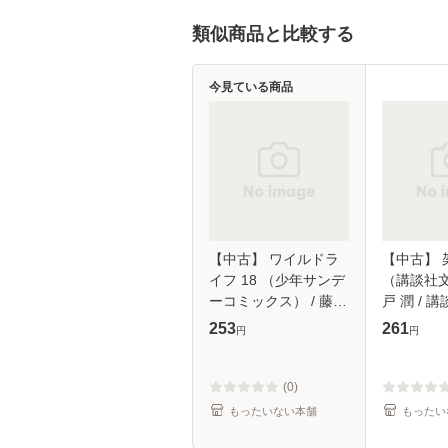
類似商品と比較する
今見ている商品
【中古】 ワイルドラ
【中古】 
イフ 18 （少年サンデ
（講談社文
ーコミックス） / 藤崎
戸 潤 / 講
聖人 / 小学館 [コミッ
【メール
253
261
円
円
ク]【メール便送料無
料】
(0)
もったいない本舗
もったい