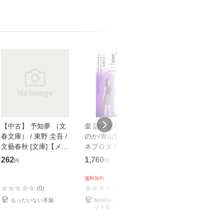
【中古】 予知夢 （文
皇 誰があなたを護る
【中古】 知識
春文庫） / 東野 圭吾 /
のか/青山繁晴/ヒロカ
も2時間で決算
文藝春秋 [文庫]【メー
ネプロダクション/新
めるようになる
ル便送料無料】
田均
計超入門！ / 佐
262
1,760
253
円
円
円
隆 / 高橋書店 [
（ソフトカバー
送料無料
【メール便送
(0)
(0)
(0)
もったいない本舗
bookfan au PAY マーケ
もったいない本
ット店