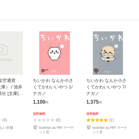
架空通貨
ちいかわ なんか小さ
ちいかわ なんか小さ
庫） / 池井
くてかわいいやつ 1/
くてかわいいやつ 7/
談社 [文庫]
ナガノ
ナガノ
便送料無料】
1,100
1,375
円
円
送料無料
送料無料
(0)
(0)
(1)
ない本舗
bookfan au PAY マーケ
bookfan au PAY マーケ
ット店
ット店