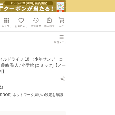
カテゴリ
お気に入り
閲覧履歴
購入履歴
かご
店舗メニュー
イルドライフ 18 （少年サンデーコ
 藤崎 聖人 / 小学館 [コミック]【メー
料】
込
)
K ERROR] ネットワーク周りの設定を確認