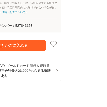
域・離島につきましては、送料が発生する場合や
お届け予定日期間内にお届けできない場合があり
（
送料・配送について
）
ナンバー：
527843193
かごに入れる
0
u PAY ゴールドカード新規＆即時発
限定
合計最大23,000Pもらえる※諸
件あり