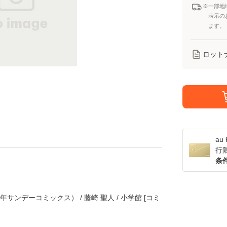
※一部地
表示の
ます。
ロット
a
行
条
年サンデーコミックス） / 藤崎 聖人 / 小学館 [コミ