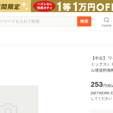
検索
詳細検索
【中古】 ワ
ミックス） /
ル便送料無
253
円(
税
[NETWOR
してください