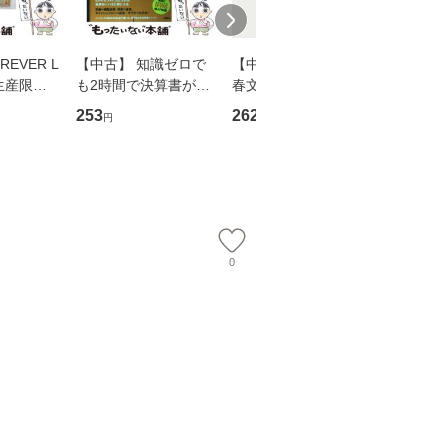
EVER L
【中古】 知識ゼロで
【中古】 予知夢 （文
【中古】
生産限定
も2時間で決算書が読
春文庫） / 東野 圭吾 /
プロデュー
翔太×加藤
めるようになる！ 会
文藝春秋 [文庫]【メー
OX] / バ
253
262
2,335
円
円
円
計超入門！ / 佐伯 良
ル便送料無料】
【メール
】
隆 / 高橋書店 [単行本
（ソフトカバー）]
【メール便送
0