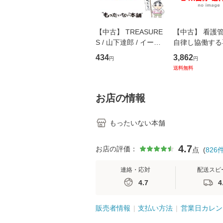
【中古】 TREASURE
【中古】 看護
S / 山下達郎 / イース
自律し協働する
トウエスト・ジャパン
の看護マネジメ
434
3,862
円
円
[CD]【メール便送料無
キル 改訂第3版 
送料無料
料】
学テキストNiCE)
島恵 藤本幸三 /
堂 [単行
お店の情報
もったいない本舗
4.7
お店の評価：
点
(
826
連絡・応対
配送スピ
4.7
4
販売者情報
支払い方法
営業日カレン