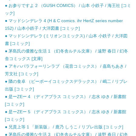
● お参りですよ 2 （GUSH COMICS） / 山本 小鉄子 / 海王社 [コミ
ック]
● マッドシンデレラ 4 (H & C comics. ihr HertZ series number
152) / 山本小鉄子 / 大洋図書 [コミック]
● マッドシンデレラ (ミリオンコミックス) / 山本 小鉄子 / 大洋図
書 [コミック]
● 茅島氏の優雅な生活 1 （幻冬舎ルチル文庫） / 遠野 春日 / 幻冬
舎コミックス [文庫]
● アキハバラフォーリンラブ （花音コミックス） / 嘉島ちあき /
芳文社 [コミック]
● 隣の食卓 （ビーボーイコミックスデラックス） / 嶋二 / リブレ
出版 [コミック]
● 是ーZEー 4 （ディアプラス コミックス） / 志水 ゆき / 新書館
[コミック]
● 是ーZEー 5 （ディアプラス コミックス） / 志水 ゆき / 新書館
[コミック]
● 兄貴上等 1 「新装版」 / 鹿乃 しうこ / リブレ出版 [コミック]
● 茅島氏の優雅な生活 3 （幻冬舎ルチル文庫） / 遠野 春日 / 幻冬