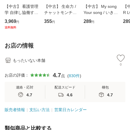
【中古】 看護管理
【中古】 生命力 /
【中古】 My song
【中
学 自律し協働する
チャットモンチー /
Your song / いきも
R 
専門職の看護マネ
キューンレコード
のがかり / [CD]
産限
3,969
355
289
28
円
円
円
ジメントスキル 改
[CD]【メール便送
【メール便送料無
翔太
送料無料
訂第3版 (看護学テ
料無料】
料】
[C
キストNiCE) / 手島
料
恵 藤本幸三 / 南江
お店の情報
堂 [単行
もったいない本舗
0
4.7
お店の評価：
点
(
830
件
)
連絡・応対
配送スピード
梱包
4.7
4.6
4.7
販売者情報
支払い方法
営業日カレンダー
類似商品と比較する