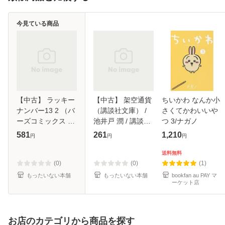
今見ている商品
【中古】 ラッキー
【中古】 架空通貨
ちいかわ なんか小
ナンバー13 2 （バ
（講談社文庫） /
さくてかわいいや
ーズコミックス ル
池井戸 潤 / 講談社
つ 3/ナガノ
チルコレクショ
[文庫]【メール便送
581
261
1,210
円
円
円
ン） / 山本 小鉄子
料無料】
/ 幻冬舎 [コミック]
送料無料
【メール便送料無
(0)
(0)
(1)
料】
もったいない本舗
もったいない本舗
bookfan au PAY マ
ーケット店
お店のカテゴリから商品を探す