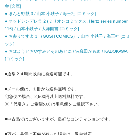
舎 [文庫]
● ほんと野獣 3 / 山本 小鉄子 / 海王社 [コミック]
● マッドシンデレラ 2 (ミリオンコミックス. Hertz series number
116) / 山本小鉄子 / 大洋図書 [コミック]
● お参りですよ 3 （GUSH COMICS） / 山本 小鉄子 / 海王社 [コミ
ック]
● おはようとおやすみとそのあとに / 波真田かもめ / KADOKAWA
[コミック]
■通常２４時間以内に発送可能です。
■メール便は、１冊から送料無料です。
宅急便の場合、2,500円以上送料無料です。
※「代引き」ご希望の方は宅急便をご選択下さい。
■中古品ではございますが、良好なコンディションです。
■万が一品質に不備が有った場合は、返金対応。