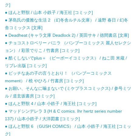
ク]
● ほんと野獣 / 山本 小鉄子 / 海王社 [コミック]
● 茅島氏の優雅な生活 2 （幻冬舎ルチル文庫） / 遠野 春日 / 幻冬
舎コミックス [文庫]
● Deadheat (キャラ文庫 Deadlock 2) / 英田サキ / 徳間書店 [文庫]
● チョコストロベリー バニラ （バンブーコミックス 麗人セレクシ
ョン） / 彩景でりこ / 竹書房 [コミック]
● 酷くしないでplus＋ （ビーボーイコミックス） / ねこ田 米蔵 /
リブレ出版 [コミック]
● ビッチなあの子の言うとおり！ （バンブーコミックス
moment） / 橈 やひろ / 竹書房 [コミック]
● お願い、そんなに噛まないで (ミケプラスコミックス) / 参号ミツ
ル / 道玄坂書房 [コミック]
● ほんと野獣 4 / 山本 小鉄子 / 海王社 [コミック]
● マッドシンデレラ 3 (H & C comics. Ihr hertz series number
137) / 山本小鉄子 / 大洋図書 [コミック]
● ほんと野獣 6 （GUSH COMICS） / 山本 小鉄子 / 海王社 [コミッ
ク]