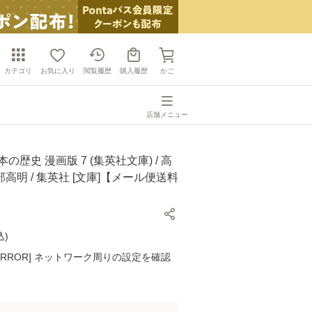
カテゴリ
お気に入り
閲覧履歴
購入履歴
かご
店舗メニュー
の歴史 漫画版 7 (集英社文庫) / 高
高明 / 集英社 [文庫]【メール便送料
込
)
K ERROR] ネットワーク周りの設定を確認