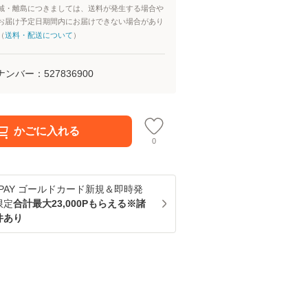
域・離島につきましては、送料が発生する場合や
お届け予定日期間内にお届けできない場合があり
（
送料・配送について
）
ナンバー：
527836900
かごに入れる
0
u PAY ゴールドカード新規＆即時発
限定
合計最大23,000Pもらえる※諸
件あり