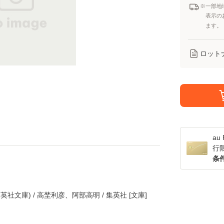
※一部地
表示の
ます。
ロット
a
行
条
英社文庫) / 高埜利彦、阿部高明 / 集英社 [文庫]