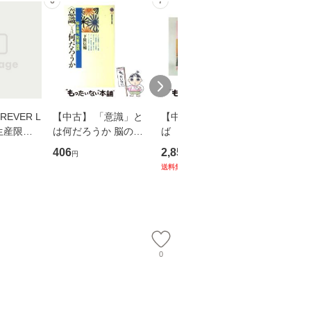
6
7
8
EVER L
【中古】 「意識」と
【中古】 耳をすませ
【中古】
生産限定
は何だろうか 脳の来
ば 〈2枚組〉 [DVD] /
も2時間
翔太×加藤
歴、知覚の錯誤 （講
ブエナ・ビスタ・ホー
めるよう
406
2,852
253
円
円
円
談社現代新書） / 下条
ム・エンターテイメン
計超入門！
送料無料
】
信輔 / 講談社 [新書]
ト [DVD]【メール便送
隆 / 高
【メール便送料無料】
料無料】
（ソフト
【メール
0