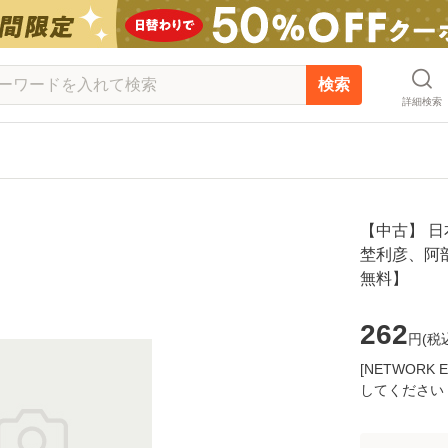
検索
詳細検索
【中古】 日本
埜利彦、阿部
無料】
262
円(
税
[NETWOR
してください