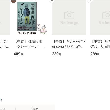
3
4
5
/ チ
【中古】 発達障害
【中古】 My song Yo
【中古】 FOR
/ キュ
「グレーゾーン」 そ
ur song / いきものが
OVE（初回
D]
の正しい理解と克服法
かり / [CD]【メール便
盤） / 清水
409
289
289
円
円
円
無料】
(SB新書 572) / 岡田尊
送料無料】
ミリヤ / [CD]【メール
司 / ＳＢクリエイティ
便送料無料
ブ [新書]【メール便送
料無料】
件
)
ード
梱包