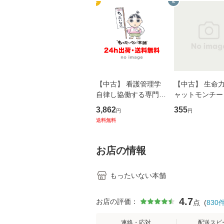
1
2
【中古】 看護管理学
【中古】 生命力 
自律し協働する専門職
ャットモンチー 
の看護マネジメントス
ーンレコード [C
3,862
355
円
円
キル 改訂第3版 (看護
【メール便送料
送料無料
学テキストNiCE) / 手
島恵 藤本幸三 / 南江
堂 [単行
お店の情報
もったいない本舗
4.7
お店の評価：
点
(
830
連絡・応対
配送スピ