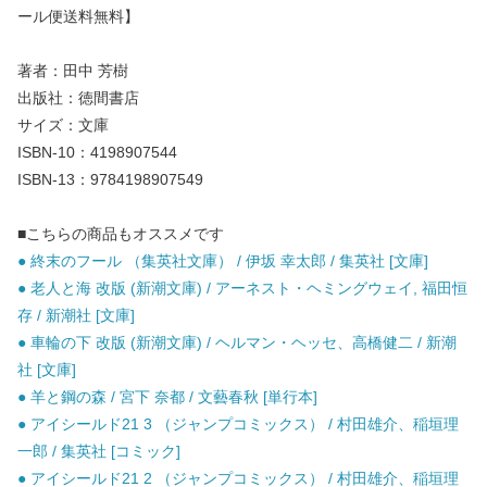
ール便送料無料】
著者：田中 芳樹
出版社：徳間書店
サイズ：文庫
ISBN-10：4198907544
ISBN-13：9784198907549
■こちらの商品もオススメです
● 終末のフール （集英社文庫） / 伊坂 幸太郎 / 集英社 [文庫]
● 老人と海 改版 (新潮文庫) / アーネスト・ヘミングウェイ, 福田恒
存 / 新潮社 [文庫]
● 車輪の下 改版 (新潮文庫) / ヘルマン・ヘッセ、高橋健二 / 新潮
社 [文庫]
● 羊と鋼の森 / 宮下 奈都 / 文藝春秋 [単行本]
● アイシールド21 3 （ジャンプコミックス） / 村田雄介、稲垣理
一郎 / 集英社 [コミック]
● アイシールド21 2 （ジャンプコミックス） / 村田雄介、稲垣理