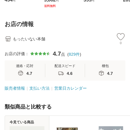
円
円
円
ト・ジャパン [CD]
ジメントスキル 改
[CD]【メール便送
【
送料無料
【メール便送料無
訂第3版 (看護学テ
料無料】
料
料】
キストNiCE) / 手島
恵 藤本幸三 / 南江
お店の情報
堂 [単行
もったいない本舗
0
4.7
お店の評価：
点
(
829
件
)
連絡・応対
配送スピード
梱包
4.7
4.6
4.7
販売者情報
支払い方法
営業日カレンダー
類似商品と比較する
今見ている商品