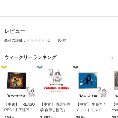
レビュー
商品の評価：
-
点
(0件)
ウィークリーランキング
1
2
3
4
【中古】 TREASU
【中古】 看護管理
【中古】 生命力 /
【中
RES / 山下達郎 /
学 自律し協働する
チャットモンチー /
You
イーストウエス
専門職の看護マネ
キューンレコード
のがか
434
3,862
355
28