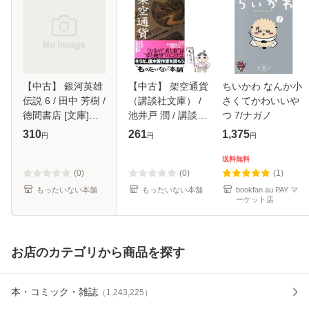
【中古】 銀河英雄
【中古】 架空通貨
ちいかわ なんか小
伝説 6 / 田中 芳樹 /
（講談社文庫） /
さくてかわいいや
徳間書店 [文庫]
池井戸 潤 / 講談社
つ 7/ナガノ
【メール便送料無
[文庫]【メール便送
310
261
1,375
円
円
円
料】
料無料】
送料無料
(0)
(0)
(1)
もったいない本舗
もったいない本舗
bookfan au PAY マ
ーケット店
お店のカテゴリから商品を探す
本・コミック・雑誌
（
1,243,225
）