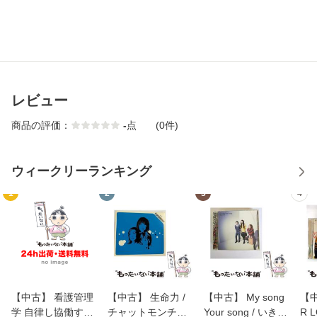
レビュー
商品の評価：
-
点
(0件)
ウィークリーランキング
1
2
3
4
【中古】 看護管理
【中古】 生命力 /
【中古】 My song
【中
学 自律し協働する
チャットモンチー /
Your song / いきも
R 