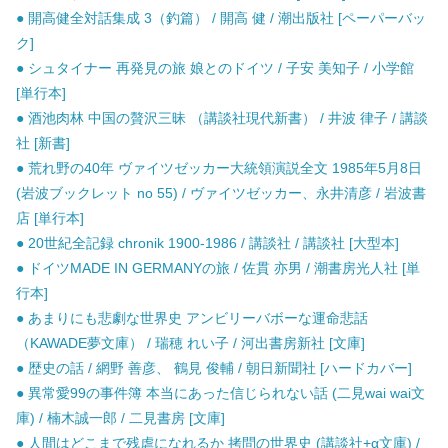
● 開高健全対話集成 3（釣篇） / 開高 健 / 潮出版社 [ペーパーバッ
ク]
● シュタイナー 再発見の旅 娘とのドイツ / 子安 美知子 / 小学館
[単行本]
● 酒池肉林 中国の贅沢三昧 （講談社現代新書） / 井波 律子 / 講談
社 [新書]
● 荒れ野の40年 ヴァイツゼッカー大統領演説全文 1985年5月8日
(岩波ブックレット no 55) / ヴァイツゼッカー、永井清彦 / 岩波書
店 [単行本]
● 20世紀全記録 chronik 1900-1986 / 講談社 / 講談社 [大型本]
● ドイツMADE IN GERMANYの旅 / 佐貫 亦男 / 潮書房光人社 [単
行本]
● あまりにも悲劇な世界史 アンビリーバボーな運命悲話
（KAWADE夢文庫） / 瑞穂 れい子 / 河出書房新社 [文庫]
● 歴史の話 / 網野 善彦、 鶴見 俊輔 / 朝日新聞社 [ハードカバー]
● 異常愛99の事件簿 本当にあった信じられない話 (二見wai wai文
庫) / 楠木誠一郎 / 二見書房 [文庫]
● 人間はどこまで残虐になれるか 拷問の世界史 (講談社+α文庫) /