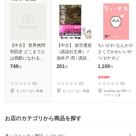
【中古】 世界拷問
【中古】 架空通貨
ちいかわ なんか小
刑罰史 どこまで人
（講談社文庫） /
さくてかわいいや
は残酷になれるの
池井戸 潤 / 講談社
つ 1/ナガノ
か！？ / 晨永 光彦
[文庫]【メール便送
748
261
1,100
円
円
円
/ 日本文芸社 [単行
料無料】
本]【メール便送料
送料無料
無料】
(0)
(0)
(0)
もったいない本舗
もったいない本舗
bookfan au PAY マ
ーケット店
お店のカテゴリから商品を探す
本・コミック・雑誌
（
1,258,380
）