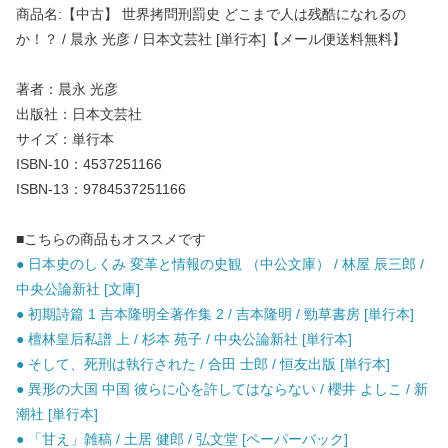
商品名:【中古】 世界拷問刑罰史 どこまで人は残酷になれるの
か！？ / 晨永 光彦 / 日本文芸社 [単行本]【メール便送料無料】
著者：晨永 光彦
出版社：日本文芸社
サイズ：単行本
ISBN-10：4537251166
ISBN-13：9784537251166
■こちらの商品もオススメです
● 日本史のしくみ 変革と情報の史観 （中公文庫） / 林屋 辰三郎 /
中央公論新社 [文庫]
● 初期詩篇 1 吉本隆明全著作集 2 / 吉本隆明 / 勁草書房 [単行本]
● 檀林皇后私譜 上 / 杉本 苑子 / 中央公論新社 [単行本]
● そして、死刑は執行された / 合田 士郎 / 恒友出版 [単行本]
● 異形の大国 中国 彼らに心を許してはならない / 櫻井 よしこ / 新
潮社 [単行本]
● 「甘え」雑稿 / 土居 健郎 / 弘文堂 [ペーパーバック]