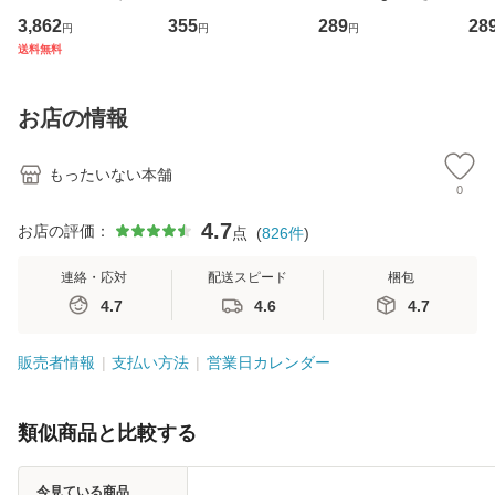
専門職の看護マネ
キューンレコード
のがかり / [CD]
産限
3,862
355
289
28
円
円
円
ジメントスキル 改
[CD]【メール便送
【メール便送料無
翔太
送料無料
訂第3版 (看護学テ
料無料】
料】
[C
キストNiCE) / 手島
料
恵 藤本幸三 / 南江
お店の情報
堂 [単行
もったいない本舗
0
4.7
お店の評価：
点
(
826
件
)
連絡・応対
配送スピード
梱包
4.7
4.6
4.7
販売者情報
支払い方法
営業日カレンダー
類似商品と比較する
今見ている商品