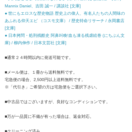
Mannix Daniel、吉田 誠一 / 講談社 [文庫]
● 世にもエロスな歴史物語 歴史上の偉人、有名人たちの人間味の
あふれる仰天エピ （コスモ文庫） / 歴史特命リサーチ / 永岡書店
[文庫]
● 日本拷問・処刑残酷史 阿鼻叫喚!血も凍る残虐絵巻 (にちぶん文
庫) / 柳内伸作 / 日本文芸社 [文庫]
■通常２４時間以内に発送可能です。
■メール便は、１冊から送料無料です。
宅急便の場合、2,500円以上送料無料です。
※「代引き」ご希望の方は宅急便をご選択下さい。
■中古品ではございますが、良好なコンディションです。
■万が一品質に不備が有った場合は、返金対応。
■クリーニング済み。