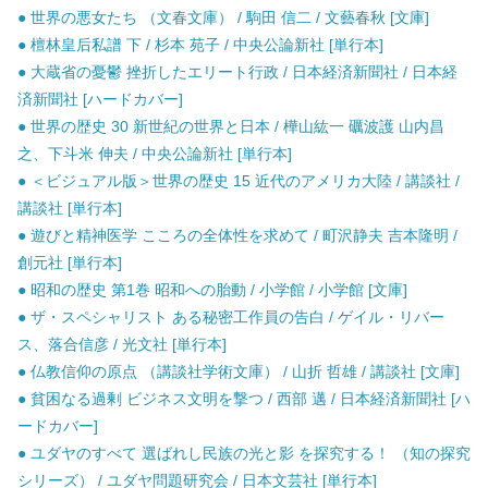
● 世界の悪女たち （文春文庫） / 駒田 信二 / 文藝春秋 [文庫]
● 檀林皇后私譜 下 / 杉本 苑子 / 中央公論新社 [単行本]
● 大蔵省の憂鬱 挫折したエリート行政 / 日本経済新聞社 / 日本経
済新聞社 [ハードカバー]
● 世界の歴史 30 新世紀の世界と日本 / 樺山紘一 礪波護 山内昌
之、下斗米 伸夫 / 中央公論新社 [単行本]
● ＜ビジュアル版＞世界の歴史 15 近代のアメリカ大陸 / 講談社 /
講談社 [単行本]
● 遊びと精神医学 こころの全体性を求めて / 町沢静夫 吉本隆明 /
創元社 [単行本]
● 昭和の歴史 第1巻 昭和への胎動 / 小学館 / 小学館 [文庫]
● ザ・スペシャリスト ある秘密工作員の告白 / ゲイル・リバー
ス、落合信彦 / 光文社 [単行本]
● 仏教信仰の原点 （講談社学術文庫） / 山折 哲雄 / 講談社 [文庫]
● 貧困なる過剰 ビジネス文明を撃つ / 西部 邁 / 日本経済新聞社 [ハ
ードカバー]
● ユダヤのすべて 選ばれし民族の光と影 を探究する！ （知の探究
シリーズ） / ユダヤ問題研究会 / 日本文芸社 [単行本]