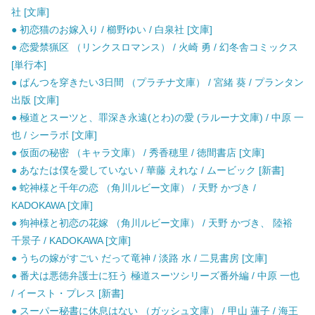
社 [文庫]
● 初恋猫のお嫁入り / 櫛野ゆい / 白泉社 [文庫]
● 恋愛禁猟区 （リンクスロマンス） / 火崎 勇 / 幻冬舎コミックス
[単行本]
● ぱんつを穿きたい3日間 （プラチナ文庫） / 宮緒 葵 / プランタン
出版 [文庫]
● 極道とスーツと、罪深き永遠(とわ)の愛 (ラルーナ文庫) / 中原 一
也 / シーラボ [文庫]
● 仮面の秘密 （キャラ文庫） / 秀香穂里 / 徳間書店 [文庫]
● あなたは僕を愛していない / 華藤 えれな / ムービック [新書]
● 蛇神様と千年の恋 （角川ルビー文庫） / 天野 かづき /
KADOKAWA [文庫]
● 狗神様と初恋の花嫁 （角川ルビー文庫） / 天野 かづき、 陸裕
千景子 / KADOKAWA [文庫]
● うちの嫁がすごい だって竜神 / 淡路 水 / 二見書房 [文庫]
● 番犬は悪徳弁護士に狂う 極道スーツシリーズ番外編 / 中原 一也
/ イースト・プレス [新書]
● スーパー秘書に休息はない （ガッシュ文庫） / 甲山 蓮子 / 海王