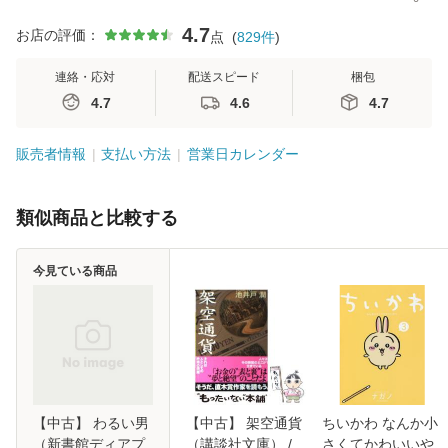
4.7
お店の評価：
点
(
829
件
)
連絡・応対
配送スピード
梱包
4.7
4.6
4.7
販売者情報
支払い方法
営業日カレンダー
類似商品と比較する
今見ている商品
【中古】 わるい男
【中古】 架空通貨
ちいかわ なんか小
（新書館ディアプ
（講談社文庫） /
さくてかわいいや