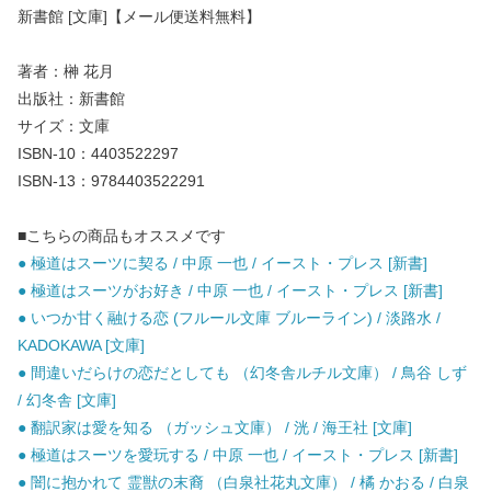
新書館 [文庫]【メール便送料無料】
著者：榊 花月
出版社：新書館
サイズ：文庫
ISBN-10：4403522297
ISBN-13：9784403522291
■こちらの商品もオススメです
● 極道はスーツに契る / 中原 一也 / イースト・プレス [新書]
● 極道はスーツがお好き / 中原 一也 / イースト・プレス [新書]
● いつか甘く融ける恋 (フルール文庫 ブルーライン) / 淡路水 /
KADOKAWA [文庫]
● 間違いだらけの恋だとしても （幻冬舎ルチル文庫） / 鳥谷 しず
/ 幻冬舎 [文庫]
● 翻訳家は愛を知る （ガッシュ文庫） / 洸 / 海王社 [文庫]
● 極道はスーツを愛玩する / 中原 一也 / イースト・プレス [新書]
● 闇に抱かれて 霊獣の末裔 （白泉社花丸文庫） / 橘 かおる / 白泉