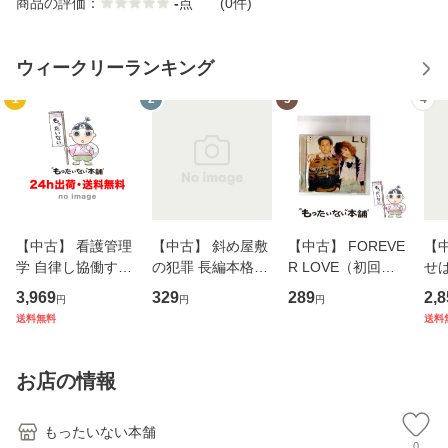
商品の評価：
-
点
(0件)
ウィークリーランキング
1
2
3
4
【中古】 看護管理
【中古】 斜め屋敷
【中古】 FOREVE
【
学 自律し協働する
の犯罪 長編本格推
R LOVE（初回生
せば
専門職の看護マネ
理小説 (光文社文
産限定盤） / 清水
VD
3,969
329
289
2,8
円
円
円
ジメントスキル 改
庫) / 島田荘司 / 光
翔太×加藤ミリヤ /
タ
送料無料
送料
訂第3版 (看護学テ
文社 [文庫]【メー
[CD]【メール便送
ター
キストNiCE) / 手島
ル便送料無料】
料無料】
VD
恵 藤本幸三 / 南江
料
お店の情報
堂 [単行
もったいない本舗
0