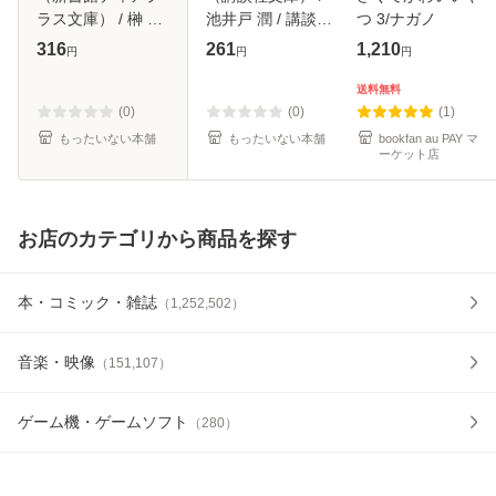
ラス文庫） / 榊 花
池井戸 潤 / 講談社
つ 3/ナガノ
月 / 新書館 [文庫]
[文庫]【メール便送
316
261
1,210
円
円
円
【メール便送料無
料無料】
料】
送料無料
(0)
(0)
(1)
もったいない本舗
もったいない本舗
bookfan au PAY マ
ーケット店
お店のカテゴリから商品を探す
本・コミック・雑誌
（
1,252,502
）
音楽・映像
（
151,107
）
ゲーム機・ゲームソフト
（
280
）