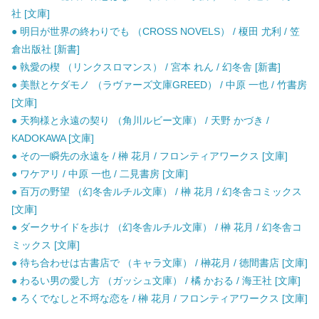
社 [文庫]
● 明日が世界の終わりでも （CROSS NOVELS） / 榎田 尤利 / 笠
倉出版社 [新書]
● 執愛の楔 （リンクスロマンス） / 宮本 れん / 幻冬舎 [新書]
● 美獣とケダモノ （ラヴァーズ文庫GREED） / 中原 一也 / 竹書房
[文庫]
● 天狗様と永遠の契り （角川ルビー文庫） / 天野 かづき /
KADOKAWA [文庫]
● その一瞬先の永遠を / 榊 花月 / フロンティアワークス [文庫]
● ワケアリ / 中原 一也 / 二見書房 [文庫]
● 百万の野望 （幻冬舎ルチル文庫） / 榊 花月 / 幻冬舎コミックス
[文庫]
● ダークサイドを歩け （幻冬舎ルチル文庫） / 榊 花月 / 幻冬舎コ
ミックス [文庫]
● 待ち合わせは古書店で （キャラ文庫） / 榊花月 / 徳間書店 [文庫]
● わるい男の愛し方 （ガッシュ文庫） / 橘 かおる / 海王社 [文庫]
● ろくでなしと不埒な恋を / 榊 花月 / フロンティアワークス [文庫]