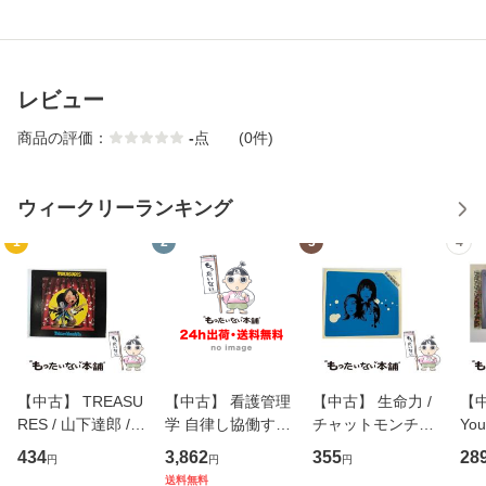
レビュー
商品の評価：
-
点
(0件)
ウィークリーランキング
1
2
3
4
【中古】 TREASU
【中古】 看護管理
【中古】 生命力 /
【中
RES / 山下達郎 /
学 自律し協働する
チャットモンチー /
You
イーストウエス
専門職の看護マネ
キューンレコード
のがか
434
3,862
355
28
円
円
円
ト・ジャパン [CD]
ジメントスキル 改
[CD]【メール便送
【
送料無料