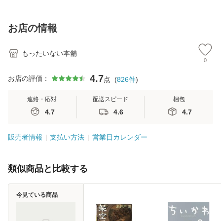
【メール便送料無
訂第3版 (看護学テ
料無料】
料
料】
キストNiCE) / 手島
恵 藤本幸三 / 南江
お店の情報
堂 [単行
もったいない本舗
0
4.7
お店の評価：
点
(
826
件
)
連絡・応対
配送スピード
梱包
4.7
4.6
4.7
販売者情報
支払い方法
営業日カレンダー
類似商品と比較する
今見ている商品