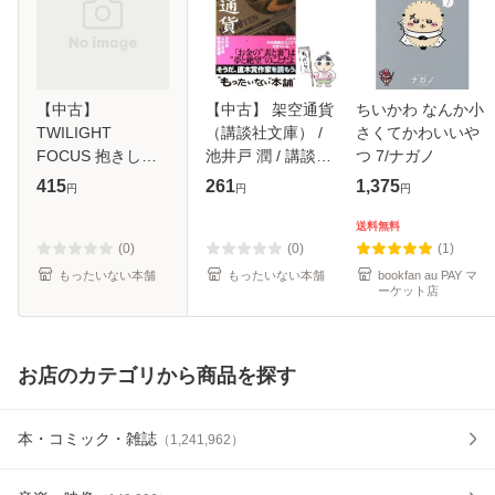
【中古】
【中古】 架空通貨
ちいかわ なんか小
TWILIGHT
（講談社文庫） /
さくてかわいいや
FOCUS 抱きしめ
池井戸 潤 / 講談社
つ 7/ナガノ
たい… （リーフノ
[文庫]【メール便送
415
261
1,375
円
円
円
ベルズ） / 水月 真
料無料】
兎 / リーフ [単行
送料無料
本]【メール便送料
(0)
(0)
(1)
無料】
もったいない本舗
もったいない本舗
bookfan au PAY マ
ーケット店
お店のカテゴリから商品を探す
本・コミック・雑誌
（
1,241,962
）