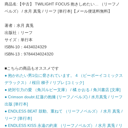
商品名:【中古】 TWILIGHT FOCUS 抱きしめたい… （リーフノ
ベルズ） / 水月 真兎 / リーフ [単行本]【メール便送料無料】
著者：水月 真兎
出版社：リーフ
サイズ：単行本
ISBN-10：4434024329
ISBN-13：9784434024320
■こちらの商品もオススメです
● 抱かれたい男1位に脅されています。 4 （ビーボーイコミックス
デラックス） / 桜日 梯子 / リブレ [コミック]
● 絶対引力の愛 （角川ルビー文庫） / 橘 かおる / 角川書店 [文庫]
● Crimson doubt 紅蓮の抱擁 (リーフノベルズ) / 水月真兎 / リーフ
出版 [単行本]
● ENDLESS BEAT 鼓動、重ねて （リーフノベルズ） / 水月 真兎 /
リーフ [単行本]
● ENDLESS KISS 永遠の約束 （リーフノベルズ） / 水月 真兎 / リ