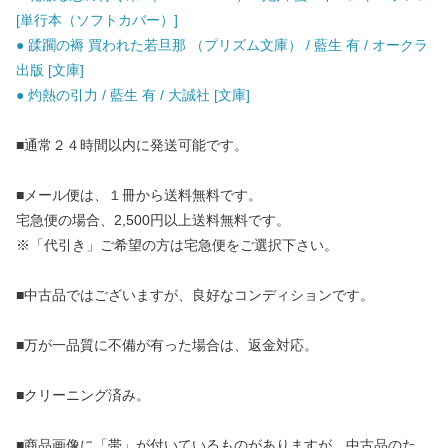
[単行本（ソフトカバー）]
● 蹂躙の褥 買われた若旦那 （プリズム文庫） / 藍生 有 / オークラ
出版 [文庫]
● 灼熱の引力 / 藍生 有 / 大誠社 [文庫]
■通常２４時間以内に発送可能です。
■メール便は、１冊から送料無料です。
宅急便の場合、2,500円以上送料無料です。
※「代引き」ご希望の方は宅急便をご選択下さい。
■中古品ではございますが、良好なコンディションです。
■万が一品質に不備が有った場合は、返金対応。
■クリーニング済み。
■商品画像に「帯」が付いているものがありますが、中古品のた