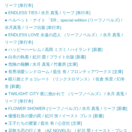
リーフ [単行本]
● ENDLESS TIES / 水月 真兎 / リーフ [単行本]
● ベルベット・ナイト 「ER」special edition (リーフノベルズ) /
水月真兎 / リーフ出版 [単行本]
● ENDLESS LOVE 永遠の恋人 （リーフノベルズ） / 水月 真兎 /
リーフ [単行本]
● ハッピーハーレム / 高岡 ミズミ / ハイランド [新書]
● 白衣の執着 / 妃川 螢 / ブライト出版 [新書]
● 危険の報酬 / 水月 真兎 / 竹書房 [文庫]
● 長男溺愛シンドローム / 藍生 有 / フロンティアワークス [文庫]
● 眠り姫とチョコレート （リンクスロマンス） / 佐倉 朱里 / 幻冬
舎 [新書]
● TWILIGHT CITY 夜に抱かれて （リーフノベルズ） / 水月 真兎 /
リーフ [単行本]
● FLOWER SHOWER (リーフノベルズ) / 水月 真兎 / リーフ [新書]
● 傲慢社長の愛の罠 / 妃川 蛍 / イースト プレス [新書]
● 王子たちの蜜宴 / 藍生 有 / 心交社 [文庫]
● 花散る恋の行く末 （AZ NOVELS） / 妃川 螢 / イースト・プレス