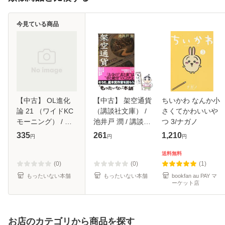
今見ている商品
【中古】 OL進化
【中古】 架空通貨
ちいかわ なんか小
論 21 （ワイドKC
（講談社文庫） /
さくてかわいいや
モーニング） / 秋
池井戸 潤 / 講談社
つ 3/ナガノ
月 りす / 講談社
[文庫]【メール便送
335
261
1,210
円
円
円
[コミック]【メール
料無料】
便送料無料】
送料無料
(0)
(0)
(1)
もったいない本舗
もったいない本舗
bookfan au PAY マ
ーケット店
お店のカテゴリから商品を探す