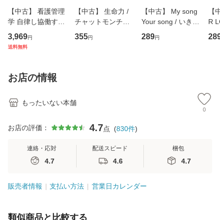
【中古】 看護管理
【中古】 生命力 /
【中古】 My song
【中
学 自律し協働する
チャットモンチー /
Your song / いきも
R 
専門職の看護マネ
キューンレコード
のがかり / [CD]
産限
3,969
355
289
28
円
円
円
ジメントスキル 改
[CD]【メール便送
【メール便送料無
翔太
送料無料
訂第3版 (看護学テ
料無料】
料】
[C
キストNiCE) / 手島
料
恵 藤本幸三 / 南江
お店の情報
堂 [単行
もったいない本舗
0
4.7
お店の評価：
点
(
830
件
)
連絡・応対
配送スピード
梱包
4.7
4.6
4.7
販売者情報
支払い方法
営業日カレンダー
類似商品と比較する