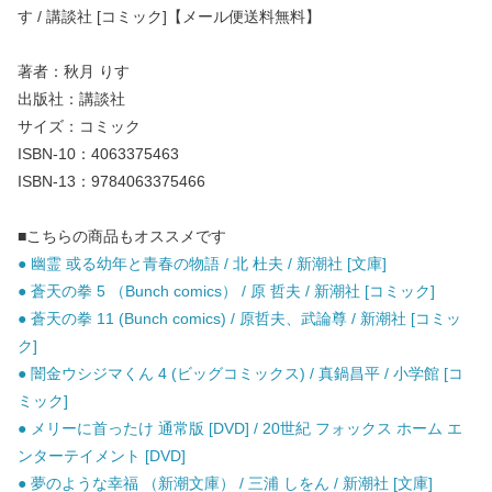
す / 講談社 [コミック]【メール便送料無料】
著者：秋月 りす
出版社：講談社
サイズ：コミック
ISBN-10：4063375463
ISBN-13：9784063375466
■こちらの商品もオススメです
● 幽霊 或る幼年と青春の物語 / 北 杜夫 / 新潮社 [文庫]
● 蒼天の拳 5 （Bunch comics） / 原 哲夫 / 新潮社 [コミック]
● 蒼天の拳 11 (Bunch comics) / 原哲夫、武論尊 / 新潮社 [コミッ
ク]
● 闇金ウシジマくん 4 (ビッグコミックス) / 真鍋昌平 / 小学館 [コ
ミック]
● メリーに首ったけ 通常版 [DVD] / 20世紀 フォックス ホーム エ
ンターテイメント [DVD]
● 夢のような幸福 （新潮文庫） / 三浦 しをん / 新潮社 [文庫]