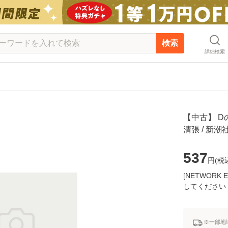
検索
詳細検索
【中古】 Dの
清張 / 新
537
円(
税
[NETWOR
してください
※一部地