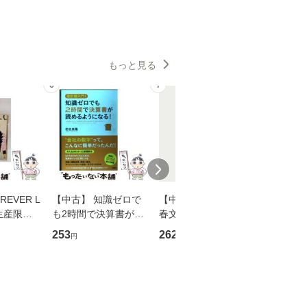
もっと見る
6
7
8
EVER L
【中古】 知識ゼロで
【中古】 予知夢 （文
【中古】
生産限定
も2時間で決算書が読
春文庫） / 東野 圭吾 /
プロデュー
翔太×加藤
めるようになる！ 会
文藝春秋 [文庫]【メー
OX] / バ
253
262
2,335
円
円
円
計超入門！ / 佐伯 良
ル便送料無料】
【メール
】
隆 / 高橋書店 [単行本
（ソフトカバー）]
【メール便送