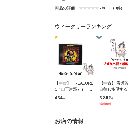
商品の評価：
-
点
(0件)
ウィークリーランキング
1
2
【中古】 TREASURE
【中古】 看護
S / 山下達郎 / イース
自律し協働する
トウエスト・ジャパン
の看護マネジメ
434
3,862
円
円
[CD]【メール便送料無
キル 改訂第3版 
送料無料
料】
学テキストNiCE)
島恵 藤本幸三 /
堂 [単行
お店の情報