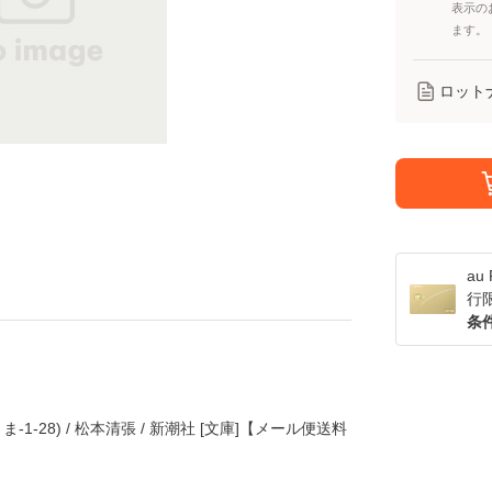
表示の
ます。
ロット
a
行
条
-1-28) / 松本清張 / 新潮社 [文庫]【メール便送料