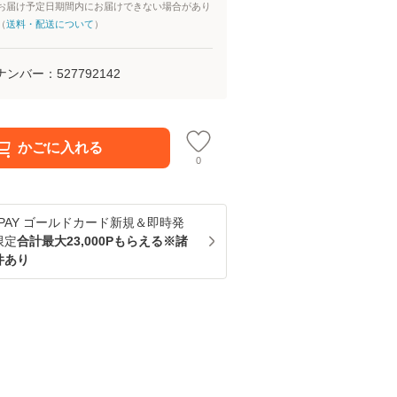
お届け予定日期間内にお届けできない場合があり
（
送料・配送について
）
ナンバー：
527792142
かごに入れる
0
u PAY ゴールドカード新規＆即時発
限定
合計最大23,000Pもらえる※諸
件あり