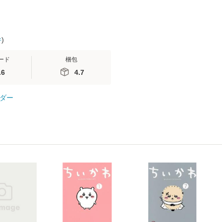
件
)
ード
梱包
.6
4.7
ダー