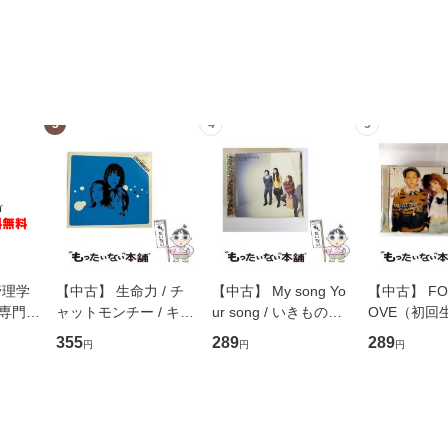
3
4
5
管理学
【中古】 生命力 / チ
【中古】 My song Yo
【中古】 FOR
専門職
ャットモンチー / キュ
ur song / いきものが
OVE（初回
ントス
ーンレコード [CD]
かり / [CD]【メール便
盤） / 清水
355
289
289
円
円
円
(看護
【メール便送料無料】
送料無料】
ミリヤ / [CD]【メール
 / 手
便送料無料
 南江