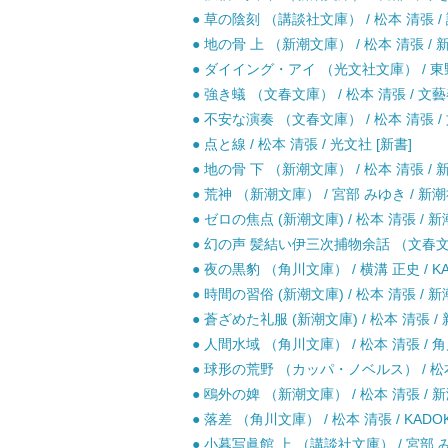
● 草の陰刻 （講談社文庫） / 松本 清張 / 
● 地の骨 上 （新潮文庫） / 松本 清張 / 
● ダイイング・アイ （光文社文庫） / 東野
● 強き蟻 （文春文庫） / 松本 清張 / 文藝
● 不安な演奏 （文春文庫） / 松本 清張 /
● 点と線 / 松本 清張 / 光文社 [新書]
● 地の骨 下 （新潮文庫） / 松本 清張 / 
● 荒神 （新潮文庫） / 宮部 みゆき / 新潮
● ゼロの焦点 (新潮文庫) / 松本 清張 / 新
● 幻の声 髪結い伊三次捕物余話 （文春文庫）
● 夜の黒豹 （角川文庫） / 横溝 正史 / KA
● 時間の習俗 (新潮文庫) / 松本 清張 / 新
● 蒼ざめた礼服 (新潮文庫) / 松本 清張 / 
● 人間水域 （角川文庫） / 松本 清張 / 角
● 球形の荒野 （カッパ・ノベルス） / 松本 
● 鴎外の婢 （新潮文庫） / 松本 清張 / 新
● 落差 （角川文庫） / 松本 清張 / KADOK
● 小暮写眞館 上 （講談社文庫） / 宮部 み