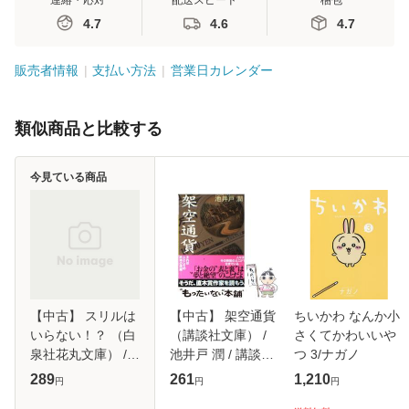
連絡・応対
配送スピード
梱包
4.7
4.6
4.7
販売者情報
支払い方法
営業日カレンダー
類似商品と比較する
今見ている商品
【中古】 スリルは
【中古】 架空通貨
ちいかわ なんか小
いらない！？ （白
（講談社文庫） /
さくてかわいいや
泉社花丸文庫） /
池井戸 潤 / 講談社
つ 3/ナガノ
成田 空子 / 白泉社
[文庫]【メール便送
289
261
1,210
円
円
円
[文庫]【メール便送
料無料】