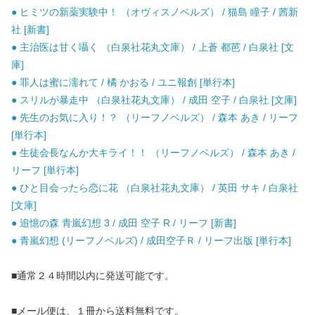
● ヒミツの新薬実験中！ （オヴィスノベルズ） / 猫島 瞳子 / 茜新
社 [新書]
● 主治医は甘く囁く （白泉社花丸文庫） / 上蒼 都芭 / 白泉社 [文
庫]
● 罪人は蜜に濡れて / 橘 かおる / ユニ報創 [単行本]
● スリルが暴走中 （白泉社花丸文庫） / 成田 空子 / 白泉社 [文庫]
● 先生のお気に入り！？ （リーフノベルズ） / 森本 あき / リーフ
[単行本]
● 生徒会長なんか大キライ！！ （リーフノベルズ） / 森本 あき /
リーフ [単行本]
● ひと目会ったら恋に花 （白泉社花丸文庫） / 英田 サキ / 白泉社
[文庫]
● 追憶の森 青嵐幻想 3 / 成田 空子 R / リーフ [新書]
● 青嵐幻想 (リーフノベルズ) / 成田空子Ｒ / リーフ出版 [単行本]
■通常２４時間以内に発送可能です。
■メール便は、１冊から送料無料です。