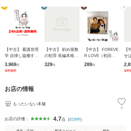
1
2
3
4
【中古】 看護管理
【中古】 斜め屋敷
【中古】 FOREVE
【
学 自律し協働する
の犯罪 長編本格推
R LOVE（初回生
せば
専門職の看護マネ
理小説 (光文社文
産限定盤） / 清水
VD
3,969
329
289
2,8
円
円
円
ジメントスキル 改
庫) / 島田荘司 / 光
翔太×加藤ミリヤ /
タ
送料無料
送料
訂第3版 (看護学テ
文社 [文庫]【メー
[CD]【メール便送
ター
キストNiCE) / 手島
ル便送料無料】
料無料】
VD
恵 藤本幸三 / 南江
料
お店の情報
堂 [単行
もったいない本舗
0
4.7
お店の評価：
点
(
829
件
)