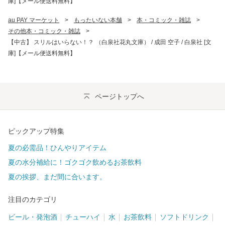
庫]【メール便送料無料】
au PAY マーケット
>
もったいない本舗
>
本・コミック・雑誌
>
その他本・コミック・雑誌
>
【中古】 スリルはいらない！？ （白泉社花丸文庫） / 成田 空子 / 白泉社 [文
庫]【メール便送料無料】
ページトップへ
ピックアップ特集
夏の必需品！ひんやりアイテム
夏の水分補給に！ゴクゴク飲めるお茶飲料
夏の挨拶、まだ間に合います。
注目のカテゴリ
ビール・発泡酒
チューハイ
水
お茶飲料
ソフトドリンク