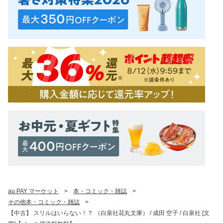
au PAY マーケット
>
本・コミック・雑誌
>
その他本・コミック・雑誌
>
【中古】 スリルはいらない！？ （白泉社花丸文庫） / 成田 空子 / 白泉社 [文