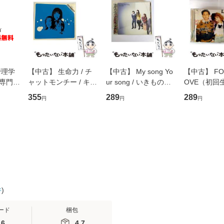
管理学
【中古】 生命力 / チ
【中古】 My song Yo
【中古】 FOR
専門職
ャットモンチー / キュ
ur song / いきものが
OVE（初回
ントス
ーンレコード [CD]
かり / [CD]【メール便
盤） / 清水
355
289
289
円
円
円
(看護
【メール便送料無料】
送料無料】
ミリヤ / [CD]【メール
 / 手
便送料無料
 南江
件
)
ード
梱包
.6
4.7