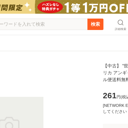
検索
詳細検索
【中古】 “
リカ アンギ
ル便送料無
261
円(
税
[NETWOR
してください