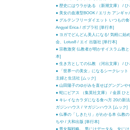
● 歴史にはウラがある （新潮文庫） / ひろ
● 美女の血液型BOOK / エリカ アンギャル
● グルテンフリーダイエット いつもの食
Angyal Erica / ポプラ社 [単行本]
● ヨガでどんどん美人になる! 気軽に始めよう
会、Lotus8 / エイ 出版社 [単行本]
● 宗教激突 仏教者が明かすイスラム教とキリ
本]
● 生き方としての仏教 （河出文庫） / ひろ
● 「世界一の美女」になるシークレット・レ
主婦と生活社 [ムック]
● 山田陽子のゆがみを直せばグングンやせる！
● 蛇にピアス （集英社文庫） / 金原 ひとみ
● キレイなカラダになる食べ方 20の新法則 (MA
ガジンハウス / マガジンハウス [ムック]
● 仏事の「しきたり」がわかる本 仏教の
ちや / 大和出版 [単行本]
● 男女脳戦略。 男にはデータを、女にはイメ