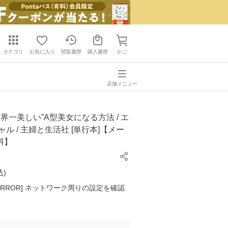
カテゴリ
お気に入り
閲覧履歴
購入履歴
かご
店舗メニュー
世界一美しい”A型美女になる方法 / エ
ャル / 主婦と生活社 [単行本]【メー
料】
込
)
K ERROR] ネットワーク周りの設定を確認