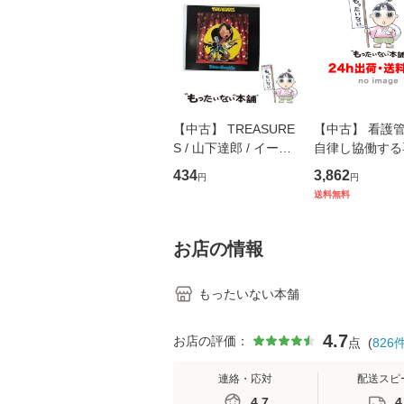
【中古】 TREASURE
【中古】 看護
S / 山下達郎 / イース
自律し協働する
トウエスト・ジャパン
の看護マネジメ
434
3,862
円
円
[CD]【メール便送料無
キル 改訂第3版 
送料無料
料】
学テキストNiCE)
島恵 藤本幸三 /
堂 [単行
お店の情報
もったいない本舗
4.7
お店の評価：
点
(
826
連絡・応対
配送スピ
4.7
4