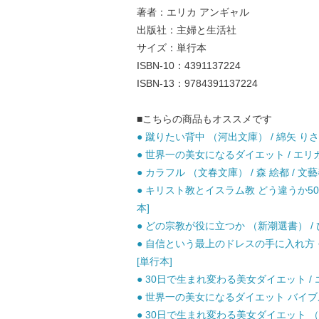
著者：エリカ アンギャル
出版社：主婦と生活社
サイズ：単行本
ISBN-10：4391137224
ISBN-13：9784391137224
■こちらの商品もオススメです
● 蹴りたい背中 （河出文庫） / 綿矢 りさ
● 世界一の美女になるダイエット / エリカ 
● カラフル （文春文庫） / 森 絵都 / 文藝
● キリスト教とイスラム教 どう違うか50のQ
本]
● どの宗教が役に立つか （新潮選書） / ひ
● 自信という最上のドレスの手に入れ方 そ
[単行本]
● 30日で生まれ変わる美女ダイエット / エ
● 世界一の美女になるダイエット バイブル 
● 30日で生まれ変わる美女ダイエット （幻