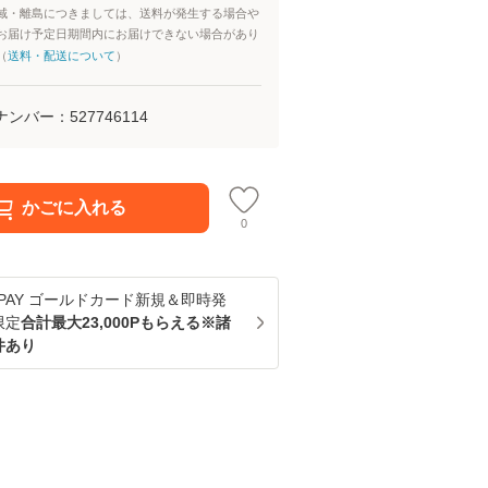
域・離島につきましては、送料が発生する場合や
お届け予定日期間内にお届けできない場合があり
（
送料・配送について
）
ナンバー：
527746114
かごに入れる
0
u PAY ゴールドカード新規＆即時発
限定
合計最大23,000Pもらえる※諸
件あり