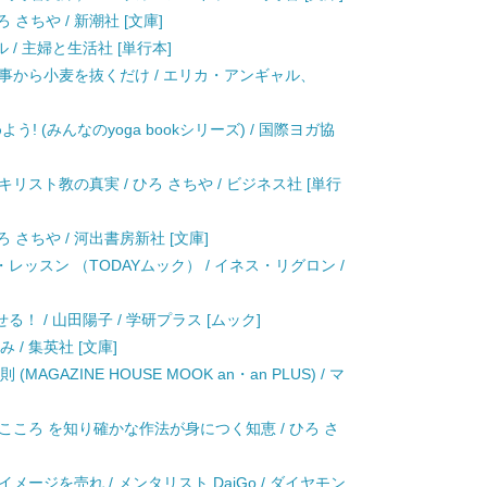
 さちや / 新潮社 [文庫]
 / 主婦と生活社 [単行本]
事から小麦を抜くだけ / エリカ・アンギャル、
! (みんなのyoga bookシリーズ) / 国際ヨガ協
スト教の真実 / ひろ さちや / ビジネス社 [単行
 さちや / 河出書房新社 [文庫]
ッスン （TODAYムック） / イネス・リグロン /
 / 山田陽子 / 学研プラス [ムック]
 / 集英社 [文庫]
GAZINE HOUSE MOOK an・an PLUS) / マ
こころ を知り確かな作法が身につく知恵 / ひろ さ
ージを売れ / メンタリスト DaiGo / ダイヤモン