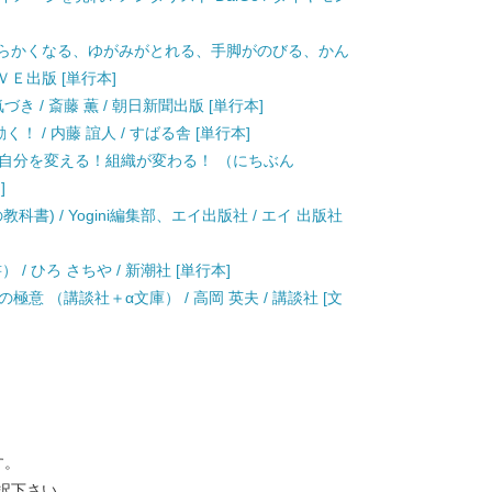
やわらかくなる、ゆがみがとれる、手脚がのびる、かん
ＶＥ出版 [単行本]
き / 斎藤 薫 / 朝日新聞出版 [単行本]
 / 内藤 誼人 / すばる舎 [単行本]
 自分を変える！組織が変わる！ （にちぶん
]
書) / Yogini編集部、エイ出版社 / エイ 出版社
/ ひろ さちや / 新潮社 [単行本]
意 （講談社＋α文庫） / 高岡 英夫 / 講談社 [文
す。
択下さい。