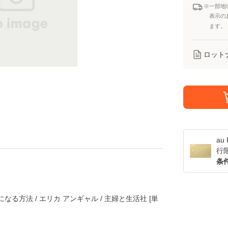
※一部地
表示の
ます。
ロット
a
行
条
なる方法 / エリカ アンギャル / 主婦と生活社 [単