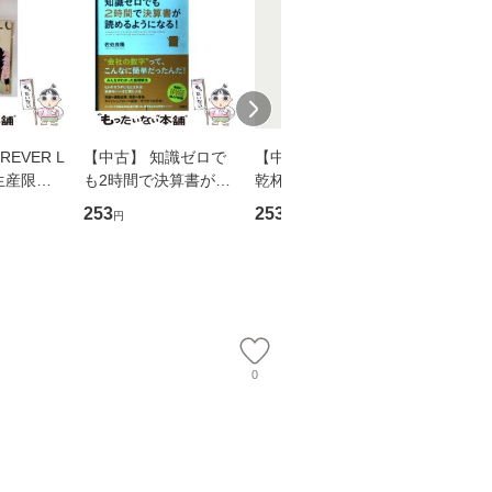
EVER L
【中古】 知識ゼロで
【中古】 ウインクで
【中古】
生産限定
も2時間で決算書が読
乾杯 (ノン・ポシェッ
春文庫） /
翔太×加藤
めるようになる！ 会
ト) / 東野圭吾 / 祥伝
文藝春秋 
253
253
262
円
円
円
計超入門！ / 佐伯 良
社 [文庫]【メール便送
ル便送料
】
隆 / 高橋書店 [単行本
料無料】
（ソフトカバー）]
【メール便送
0