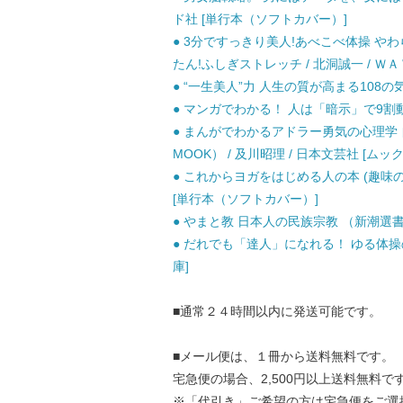
ド社 [単行本（ソフトカバー）]
● 3分ですっきり美人!あべこべ体操 
たん!ふしぎストレッチ / 北洞誠一 / ＷＡ
● “一生美人”力 人生の質が高まる108の気づ
● マンガでわかる！ 人は「暗示」で9割動く！
● まんがでわかるアドラー勇気の心理学
MOOK） / 及川昭理 / 日本文芸社 [ムック
● これからヨガをはじめる人の本 (趣味の教科
[単行本（ソフトカバー）]
● やまと教 日本人の民族宗教 （新潮選書） 
● だれでも「達人」になれる！ ゆる体操の極
庫]
■通常２４時間以内に発送可能です。
■メール便は、１冊から送料無料です。
宅急便の場合、2,500円以上送料無料で
※「代引き」ご希望の方は宅急便をご選