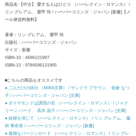
商品名:【中古】 愛する人はひとり （ハーレクイン・ロマンス） /
リン グレアム、 愛甲 玲 / ハーパーコリンズ・ジャパン [新書]【メ
ール便送料無料】
著者：リン グレアム、 愛甲 玲
出版社：ハーパーコリンズ・ジャパン
サイズ：新書
ISBN-10：4596121907
ISBN-13：9784596121905
■こちらの商品もオススメです
● 二人だけの休日 （MIRA文庫） / サンドラ ブラウン、 朝倉 なつ
子 / ハーパーコリンズ・ジャパン [文庫]
● ダイヤモンドは誘惑の石 （ハーレクイン・ロマンス） / ジャク
リーン バード、 高木 晶子 / ハーパーコリンズ・ジャパン [文庫]
● 妖婦を演じて （ハーレクイン・ロマンス） / リン グレアム、 藤
村 華奈美 / ハーパーコリンズ・ジャパン [新書]
● 孤独なバージンロード （ハーレクイン・ロマンス） / リン グレ