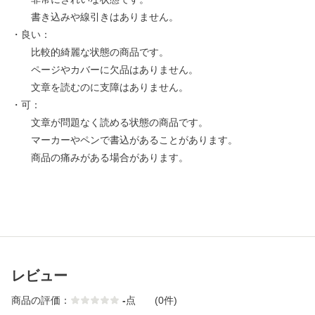
書き込みや線引きはありません。
・良い：
比較的綺麗な状態の商品です。
ページやカバーに欠品はありません。
文章を読むのに支障はありません。
・可：
文章が問題なく読める状態の商品です。
マーカーやペンで書込があることがあります。
商品の痛みがある場合があります。
レビュー
商品の評価：
-
点
(0件)