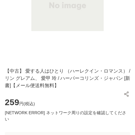
【中古】 愛する人はひとり （ハーレクイン・ロマンス） /
リン グレアム、 愛甲 玲 / ハーパーコリンズ・ジャパン [新
書]【メール便送料無料】
259
円(
税込
)
[NETWORK ERROR] ネットワーク周りの設定を確認してくださ
い