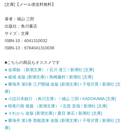
[文庫]【メール便送料無料】
著者：城山 三郎
出版社：角川書店
サイズ：文庫
ISBN-10：4041310032
ISBN-13：9784041310038
■こちらの商品もオススメです
● 金環蝕 （新潮文庫） / 石川 達三 / 新潮社 [文庫]
● 破戒 改版 (新潮文庫) / 島崎藤村 / 新潮社 [文庫]
● 勝海舟 第5巻 江戸開城 改版 (新潮文庫) / 子母沢寛 / 新潮社 [文
庫]
● 小説日本銀行 （角川文庫） / 城山 三郎 / KADOKAWA [文庫]
● 暗夜行路 後篇 （新潮文庫） / 志賀 直哉 / 新潮社 [文庫]
● それから 改版 (新潮文庫) / 夏目 漱石 / 新潮社 [文庫]
● 勝海舟 第1巻 黒船渡来 改版 (新潮文庫) / 子母沢寛 / 新潮社 [文
庫]