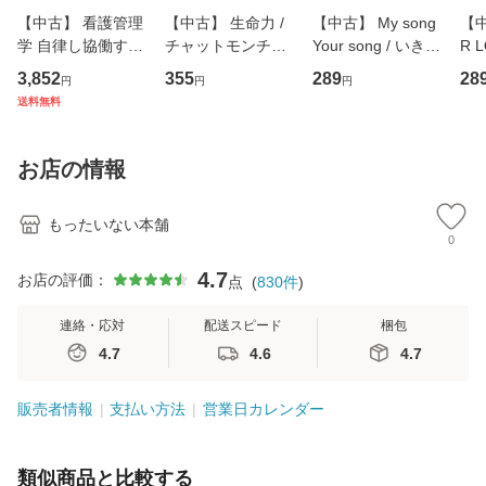
【中古】 看護管理
【中古】 生命力 /
【中古】 My song
【中
学 自律し協働する
チャットモンチー /
Your song / いきも
R 
専門職の看護マネ
キューンレコード
のがかり / [CD]
産限
3,852
355
289
28
円
円
円
ジメントスキル 改
[CD]【メール便送
【メール便送料無
翔太
送料無料
訂第3版 (看護学テ
料無料】
料】
[C
キストNiCE) / 手島
料
恵 藤本幸三 / 南江
お店の情報
堂 [単行
もったいない本舗
0
4.7
お店の評価：
点
(
830
件
)
連絡・応対
配送スピード
梱包
4.7
4.6
4.7
販売者情報
支払い方法
営業日カレンダー
類似商品と比較する