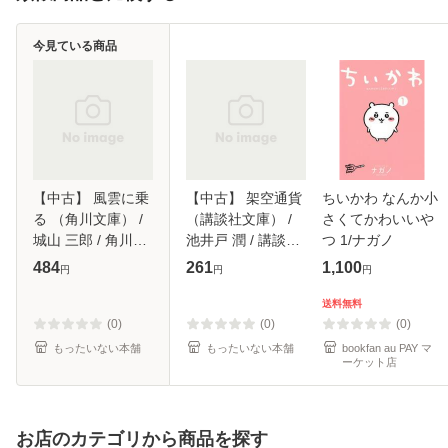
今見ている商品
【中古】 風雲に乗
【中古】 架空通貨
ちいかわ なんか小
る （角川文庫） /
（講談社文庫） /
さくてかわいいや
城山 三郎 / 角川書
池井戸 潤 / 講談社
つ 1/ナガノ
店 [文庫]【メール
[文庫]【メール便送
484
261
1,100
円
円
円
便送料無料】
料無料】
送料無料
(0)
(0)
(0)
もったいない本舗
もったいない本舗
bookfan au PAY マ
ーケット店
お店のカテゴリから商品を探す