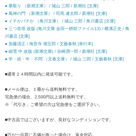
● 乗取り （新潮文庫） / 城山 三郎 / 新潮社 [文庫]
● 風神の門 （新潮文庫） / 司馬 遼太郎 / 新潮社 [文庫]
● イチかバチか （角川文庫） / 城山 三郎 / 角川書店 [文庫]
● 三つ首塔 改版 (角川文庫 金田一耕助ファイル13) / 横溝正史 / 角
川書店 [文庫]
● 加藤清正 / 海音寺 潮五郎 / 文藝春秋 [単行本]
● 細雪 中 改版 (新潮文庫) / 谷崎潤一郎 / 新潮社 [文庫]
● 学・経・年・不問 （文春文庫） / 城山 三郎 / 文藝春秋 [文庫]
■通常２４時間以内に発送可能です。
■メール便は、１冊から送料無料です。
宅急便の場合、2,500円以上送料無料です。
※「代引き」ご希望の方は宅急便をご選択下さい。
■中古品ではございますが、良好なコンディションです。
■万が一品質に不備が有った場合は、返金対応。