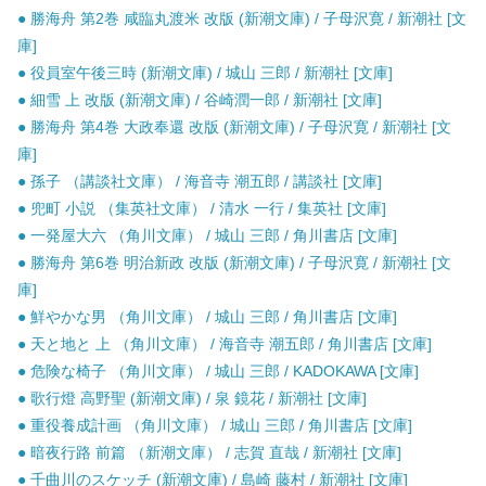
● 勝海舟 第2巻 咸臨丸渡米 改版 (新潮文庫) / 子母沢寛 / 新潮社 [文
庫]
● 役員室午後三時 (新潮文庫) / 城山 三郎 / 新潮社 [文庫]
● 細雪 上 改版 (新潮文庫) / 谷崎潤一郎 / 新潮社 [文庫]
● 勝海舟 第4巻 大政奉還 改版 (新潮文庫) / 子母沢寛 / 新潮社 [文
庫]
● 孫子 （講談社文庫） / 海音寺 潮五郎 / 講談社 [文庫]
● 兜町 小説 （集英社文庫） / 清水 一行 / 集英社 [文庫]
● 一発屋大六 （角川文庫） / 城山 三郎 / 角川書店 [文庫]
● 勝海舟 第6巻 明治新政 改版 (新潮文庫) / 子母沢寛 / 新潮社 [文
庫]
● 鮮やかな男 （角川文庫） / 城山 三郎 / 角川書店 [文庫]
● 天と地と 上 （角川文庫） / 海音寺 潮五郎 / 角川書店 [文庫]
● 危険な椅子 （角川文庫） / 城山 三郎 / KADOKAWA [文庫]
● 歌行燈 高野聖 (新潮文庫) / 泉 鏡花 / 新潮社 [文庫]
● 重役養成計画 （角川文庫） / 城山 三郎 / 角川書店 [文庫]
● 暗夜行路 前篇 （新潮文庫） / 志賀 直哉 / 新潮社 [文庫]
● 千曲川のスケッチ (新潮文庫) / 島崎 藤村 / 新潮社 [文庫]