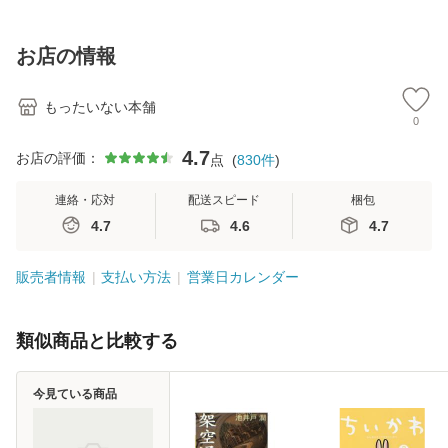
訂第3版 (看護学テ
料無料】
料】
[C
キストNiCE) / 手島
料
恵 藤本幸三 / 南江
お店の情報
堂 [単行
もったいない本舗
0
4.7
お店の評価：
点
(
830
件
)
連絡・応対
配送スピード
梱包
4.7
4.6
4.7
販売者情報
支払い方法
営業日カレンダー
類似商品と比較する
今見ている商品