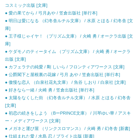
コスミック出版 [文庫]
● 愛の果てから / 弓月あや / 笠倉出版社 [単行本]
● 明日は愛になる （幻冬舎ルチル文庫） / 水原 とほる / 幻冬舎 [文
庫]
● 王子様じゃイヤ！ （プリズム文庫） / 火崎 勇 / オークラ出版 [文
庫]
● ケダモノのティータイム （プリズム文庫） / 火崎 勇 / オークラ
出版 [文庫]
● カフェラテの純愛 / 剛 しいら / フロンティアワークス [文庫]
● 公爵閣下と屋根裏の花嫁 / 弓月 あや / 笠倉出版社 [単行本]
● 傲慢な恋人 （白泉社花丸文庫） / 魚谷 しおり / 白泉社 [文庫]
● 好きなら一緒 / 火崎 勇 / 笠倉出版社 [単行本]
● 太陽をなくした街 （幻冬舎ルチル文庫） / 水原 とほる / 幻冬舎
[文庫]
● 初恋の続きをしよう （BーPRINCE文庫） / 川琴ゆい華 / アスキ
ー・メディアワークス [文庫]
● メガネと運び屋 （リンクスロマンス） / 火崎 勇 / 幻冬舎 [新書]
● 仕組まれた愛 / 水島 忍 / ブライト出版 [新書]