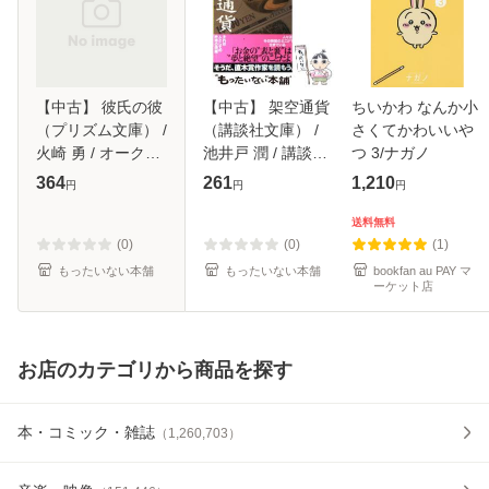
【中古】 彼氏の彼
【中古】 架空通貨
ちいかわ なんか小
（プリズム文庫） /
（講談社文庫） /
さくてかわいいや
火崎 勇 / オークラ
池井戸 潤 / 講談社
つ 3/ナガノ
出版 [文庫]【メー
[文庫]【メール便送
364
261
1,210
円
円
円
ル便送料無料】
料無料】
送料無料
(0)
(0)
(1)
もったいない本舗
もったいない本舗
bookfan au PAY マ
ーケット店
お店のカテゴリから商品を探す
本・コミック・雑誌
（
1,260,703
）