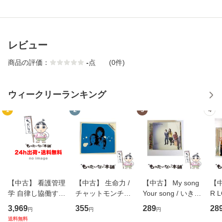
レビュー
商品の評価：
-
点
(0件)
ウィークリーランキング
1
2
3
4
【中古】 看護管理
【中古】 生命力 /
【中古】 My song
【中
学 自律し協働する
チャットモンチー /
Your song / いきも
R 
専門職の看護マネ
キューンレコード
のがかり / [CD]
産限
3,969
355
289
28
円
円
円
ジメントスキル 改
[CD]【メール便送
【メール便送料無
翔太
送料無料