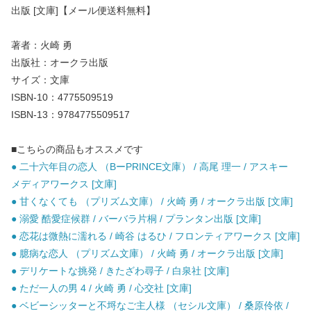
出版 [文庫]【メール便送料無料】
著者：火崎 勇
出版社：オークラ出版
サイズ：文庫
ISBN-10：4775509519
ISBN-13：9784775509517
■こちらの商品もオススメです
● 二十六年目の恋人 （BーPRINCE文庫） / 高尾 理一 / アスキー
メディアワークス [文庫]
● 甘くなくても （プリズム文庫） / 火崎 勇 / オークラ出版 [文庫]
● 溺愛 酷愛症候群 / バーバラ片桐 / プランタン出版 [文庫]
● 恋花は微熱に濡れる / 崎谷 はるひ / フロンティアワークス [文庫]
● 臆病な恋人 （プリズム文庫） / 火崎 勇 / オークラ出版 [文庫]
● デリケートな挑発 / きたざわ尋子 / 白泉社 [文庫]
● ただ一人の男 4 / 火崎 勇 / 心交社 [文庫]
● ベビーシッターと不埒なご主人様 （セシル文庫） / 桑原伶依 /