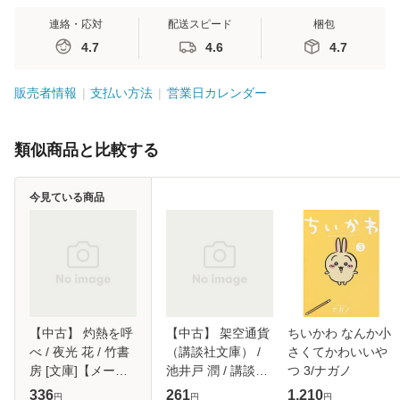
連絡・応対
配送スピード
梱包
4.7
4.6
4.7
販売者情報
支払い方法
営業日カレンダー
類似商品と比較する
今見ている商品
【中古】 灼熱を呼
【中古】 架空通貨
ちいかわ なんか小
べ / 夜光 花 / 竹書
（講談社文庫） /
さくてかわいいや
房 [文庫]【メール
池井戸 潤 / 講談社
つ 3/ナガノ
便送料無料】
[文庫]【メール便送
336
261
1,210
円
円
円