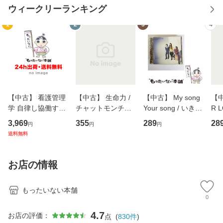
ウィークリーランキング
1
2
3
4
【中古】 看護管理
【中古】 生命力 /
【中古】 My song
【中
学 自律し協働する
チャットモンチー /
Your song / いきも
R 
専門職の看護マネ
キューンレコード
のがかり / [CD]
産限
3,969
355
289
28
円
円
円
ジメントスキル 改
[CD]【メール便送
【メール便送料無
翔太
送料無料
訂第3版 (看護学テ
料無料】
料】
[C
キストNiCE) / 手島
料
恵 藤本幸三 / 南江
お店の情報
堂 [単行
もったいない本舗
0
4.7
お店の評価：
点
(
830
件
)