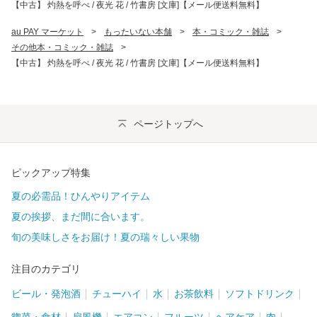
【中古】 灼熱を呼べ / 夜光 花 / 竹書房 [文庫]【メール便送料無料】
au PAY マーケット
>
もったいない本舗
>
本・コミック・雑誌
>
その他本・コミック・雑誌
>
【中古】 灼熱を呼べ / 夜光 花 / 竹書房 [文庫]【メール便送料無料】
ページトップへ
ピックアップ特集
夏の必需品！ひんやりアイテム
夏の挨拶、まだ間に合います。
旬の美味しさをお届け！夏の瑞々しい果物
注目のカテゴリ
ビール・発泡酒
チューハイ
水
お茶飲料
ソフトドリンク