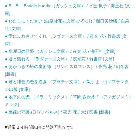
● B．B． Baddie buddy （ガッシュ文庫） / 水壬 楓子 / 海王社 [文
庫]
● わたしにください (白泉社花丸文庫 ひ-5-11) / 樋口美沙緒 / 白泉
社 [文庫]
● 愛にふれさせてくれ （ラヴァーズ文庫） / 夜光 花 / 竹書房 [文
庫]
● 水曜日の悪夢 （ガッシュ文庫） / 夜光 花 / 海王社 [文庫]
● 君と濡れる （ラヴァーズ文庫） / 夜光花 / 竹書房 [文庫]
● あかつきの塔の魔術師 （リンクスロマンス） / 夜光 花 / 幻冬舎
[新書]
● 君と緋色の恋を抱き （プラチナ文庫） / 高月 まつり / プランタ
ン出版 [文庫]
● 地下鉄の犬 （ドラコミックス） / 草間 さかえ / コアマガジン [コ
ミック]
● 薔薇の守護 (SHYノベルス) / 夜光 花 / 大洋図書 [新書]
■通常２４時間以内に発送可能です。