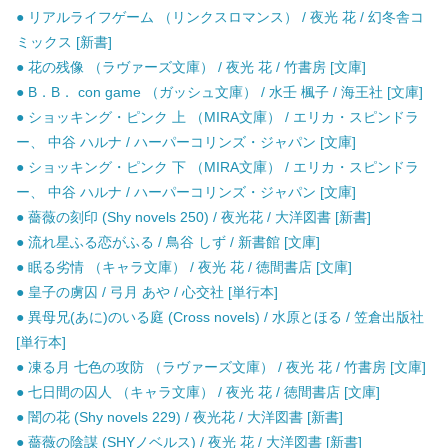
● リアルライフゲーム （リンクスロマンス） / 夜光 花 / 幻冬舎コ
ミックス [新書]
● 花の残像 （ラヴァーズ文庫） / 夜光 花 / 竹書房 [文庫]
● B．B． con game （ガッシュ文庫） / 水壬 楓子 / 海王社 [文庫]
● ショッキング・ピンク 上 （MIRA文庫） / エリカ・スピンドラ
ー、 中谷 ハルナ / ハーパーコリンズ・ジャパン [文庫]
● ショッキング・ピンク 下 （MIRA文庫） / エリカ・スピンドラ
ー、 中谷 ハルナ / ハーパーコリンズ・ジャパン [文庫]
● 薔薇の刻印 (Shy novels 250) / 夜光花 / 大洋図書 [新書]
● 流れ星ふる恋がふる / 鳥谷 しず / 新書館 [文庫]
● 眠る劣情 （キャラ文庫） / 夜光 花 / 徳間書店 [文庫]
● 皇子の虜囚 / 弓月 あや / 心交社 [単行本]
● 異母兄(あに)のいる庭 (Cross novels) / 水原とほる / 笠倉出版社
[単行本]
● 凍る月 七色の攻防 （ラヴァーズ文庫） / 夜光 花 / 竹書房 [文庫]
● 七日間の囚人 （キャラ文庫） / 夜光 花 / 徳間書店 [文庫]
● 闇の花 (Shy novels 229) / 夜光花 / 大洋図書 [新書]
● 薔薇の陰謀 (SHYノベルス) / 夜光 花 / 大洋図書 [新書]