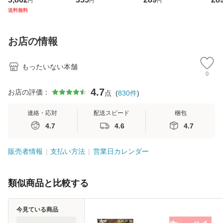
円
円
円
ジメントスキル 改
[CD]【メール便送
【メール便送料無
翔太
送料無料
訂第3版 (看護学テ
料無料】
料】
[C
キストNiCE) / 手島
料
恵 藤本幸三 / 南江
お店の情報
堂 [単行
もったいない本舗
0
4.7
お店の評価：
点
(
830
件
)
連絡・応対
配送スピード
梱包
4.7
4.6
4.7
販売者情報
支払い方法
営業日カレンダー
類似商品と比較する
今見ている商品