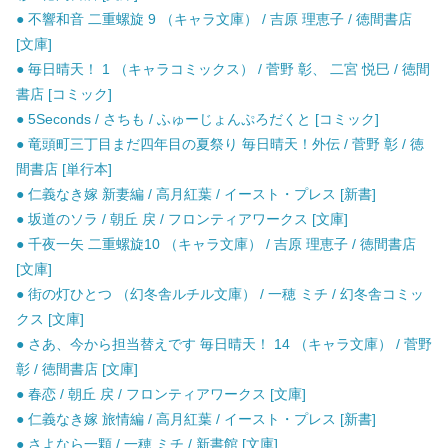
● 不響和音 二重螺旋 9 （キャラ文庫） / 吉原 理恵子 / 徳間書店
[文庫]
● 毎日晴天！ 1 （キャラコミックス） / 菅野 彰、 二宮 悦巳 / 徳間
書店 [コミック]
● 5Seconds / さちも / ふゅーじょんぷろだくと [コミック]
● 竜頭町三丁目まだ四年目の夏祭り 毎日晴天！外伝 / 菅野 彰 / 徳
間書店 [単行本]
● 仁義なき嫁 新妻編 / 高月紅葉 / イースト・プレス [新書]
● 坂道のソラ / 朝丘 戻 / フロンティアワークス [文庫]
● 千夜一矢 二重螺旋10 （キャラ文庫） / 吉原 理恵子 / 徳間書店
[文庫]
● 街の灯ひとつ （幻冬舎ルチル文庫） / 一穂 ミチ / 幻冬舎コミッ
クス [文庫]
● さあ、今から担当替えです 毎日晴天！ 14 （キャラ文庫） / 菅野
彰 / 徳間書店 [文庫]
● 春恋 / 朝丘 戻 / フロンティアワークス [文庫]
● 仁義なき嫁 旅情編 / 高月紅葉 / イースト・プレス [新書]
● さよなら一顆 / 一穂 ミチ / 新書館 [文庫]