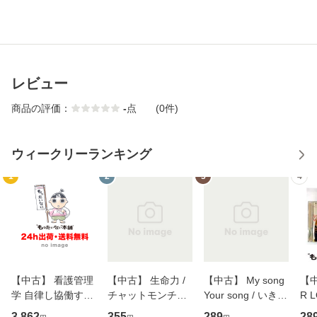
レビュー
商品の評価：
-
点
(0件)
ウィークリーランキング
1
2
3
4
【中古】 看護管理
【中古】 生命力 /
【中古】 My song
【中
学 自律し協働する
チャットモンチー /
Your song / いきも
R 
専門職の看護マネ
キューンレコード
のがかり / [CD]
産限
3,862
355
289
28