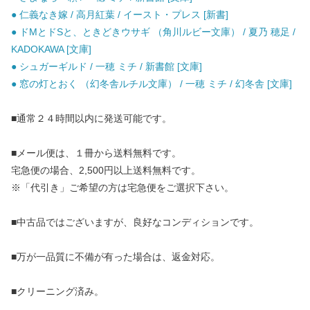
● 仁義なき嫁 / 高月紅葉 / イースト・プレス [新書]
● ドMとドSと、ときどきウサギ （角川ルビー文庫） / 夏乃 穂足 /
KADOKAWA [文庫]
● シュガーギルド / 一穂 ミチ / 新書館 [文庫]
● 窓の灯とおく （幻冬舎ルチル文庫） / 一穂 ミチ / 幻冬舎 [文庫]
■通常２４時間以内に発送可能です。
■メール便は、１冊から送料無料です。
宅急便の場合、2,500円以上送料無料です。
※「代引き」ご希望の方は宅急便をご選択下さい。
■中古品ではございますが、良好なコンディションです。
■万が一品質に不備が有った場合は、返金対応。
■クリーニング済み。