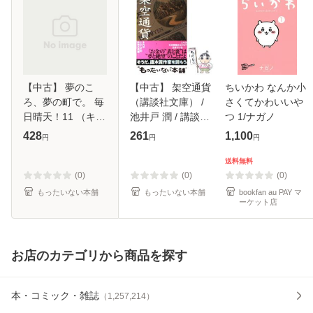
【中古】 夢のこ
【中古】 架空通貨
ちいかわ なんか小
ろ、夢の町で。 毎
（講談社文庫） /
さくてかわいいや
日晴天！11 （キャ
池井戸 潤 / 講談社
つ 1/ナガノ
ラ文庫） / 菅野 彰
[文庫]【メール便送
428
261
1,100
円
円
円
/ 徳間書店 [文庫]
料無料】
【メール便送料無
送料無料
料】
(0)
(0)
(0)
もったいない本舗
もったいない本舗
bookfan au PAY マ
ーケット店
お店のカテゴリから商品を探す
本・コミック・雑誌
（
1,257,214
）