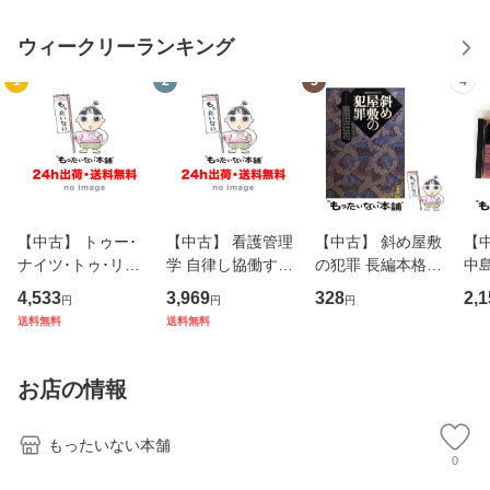
ウィークリーランキング
1
2
3
4
【中古】 トゥー･
【中古】 看護管理
【中古】 斜め屋敷
【中
ナイツ･トゥ･リメ
学 自律し協働する
の犯罪 長編本格推
中島み
ンバー / フェア・
専門職の看護マネ
理小説 (光文社文
【
4,533
3,969
328
2,1
円
円
円
ウォーニング / [C
ジメントスキル 改
庫) / 島田荘司 / 光
料
送料無料
送料無料
D]【メール便送料
訂第3版 (看護学テ
文社 [文庫]【メー
無料】
キストNiCE) / 手島
ル便送料無料】
恵 藤本幸三 / 南江
お店の情報
堂 [単行
もったいない本舗
0