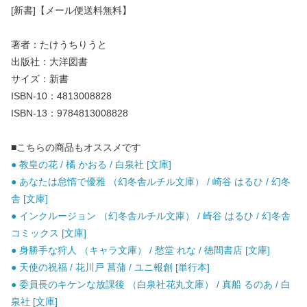
[新書]【メール便送料無料】
著者：たけうちりうと
出版社：大洋図書
サイズ：新書
ISBN-10：4813008828
ISBN-13：9784813008828
■こちらの商品もオススメです
● 教皇の花 / 橘 かおる / 白泉社 [文庫]
● あなたは怠惰で優雅 （幻冬舎ルチル文庫） / 崎谷 はるひ / 幻冬
舎 [文庫]
● インクルージョン （幻冬舎ルチル文庫） / 崎谷 はるひ / 幻冬舎
コミックス [文庫]
● 身勝手な狩人 （キャラ文庫） / 愁堂 れな / 徳間書店 [文庫]
● 天使の祝福 / 花川戸 菖蒲 / ユニ報創 [単行本]
● 委員長のキケンな放課後 （白泉社花丸文庫） / 真船 るのあ / 白
泉社 [文庫]