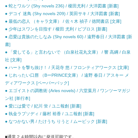
● 蛇とワルツ (Shy novels 236) / 榎田尤利 / 大洋図書 [新書]
● デコイ 迷鳥 (Shy novels 209) / 英田サキ / 大洋図書 [新書]
● 最低の恋人 （キャラ文庫） / 佐々木 禎子 / 徳間書店 [文庫]
● 少年はスワンを目指す / 榎田 尤利 / ビブロス [新書]
● 恋愛は貴族のたしなみ (Shy novels 60) / 遠野春日 / 大洋図書 [新
書]
● 「愛してる」と言わないで （白泉社花丸文庫） / 響 高綱 / 白泉
社 [文庫]
● ハートを撃ち抜け！ / 天花寺 悠 / フロンティアワークス [文庫]
● じれったい口唇 （BーPRINCE文庫） / 遠野 春日 / アスキー メ
ディアワークス [ペーパーバック]
● エゴイストの調教術 (Arles novels) / 六堂葉月 / ワンツーマガジ
ン社 [単行本]
● 愛には愛で / 妃川 蛍 / ユニ報創 [新書]
● 執金ラプソディ / 藤村 裕香 / ユニ報創 [新書]
● なつかない男 / たけうち りうと / ムービック [新書]
■通常２４時間以内に発送可能です。