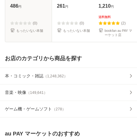
大洋図書 [新書]
[文庫]【メール便送
486
261
1,210
円
円
円
【メール便送料無
料無料】
料】
送料無料
(0)
(0)
(2)
もったいない本舗
もったいない本舗
bookfan au PAY マ
ーケット店
お店のカテゴリから商品を探す
本・コミック・雑誌
（
1,248,362
）
音楽・映像
（
149,641
）
ゲーム機・ゲームソフト
（
278
）
au PAY マーケット
のおすすめ