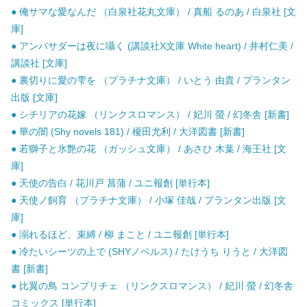
● 俺サマな愛なんだ （白泉社花丸文庫） / 真船 るのあ / 白泉社 [文
庫]
● アンバサダーは夜に囁く (講談社X文庫 White heart) / 井村仁美 /
講談社 [文庫]
● 裏切りに愛の雫を （プラチナ文庫） / いとう 由貴 / プランタン
出版 [文庫]
● シチリアの花嫁 （リンクスロマンス） / 妃川 螢 / 幻冬舎 [新書]
● 華の闇 (Shy novels 181) / 榎田尤利 / 大洋図書 [新書]
● 若獅子と氷艶の花 （ガッシュ文庫） / あさひ 木葉 / 海王社 [文
庫]
● 天使の告白 / 花川戸 菖蒲 / ユニ報創 [単行本]
● 天使ノ飼育 （プラチナ文庫） / 小塚 佳哉 / プランタン出版 [文
庫]
● 溺れるほど、束縛 / 柳 まこと / ユニ報創 [単行本]
● 冷たいシーツの上で (SHYノベルス) / たけうち りうと / 大洋図
書 [新書]
● 比翼の鳥 コンプリチェ （リンクスロマンス） / 妃川 螢 / 幻冬舎
コミックス [単行本]