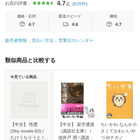
4.7
お店の評価：
点
(
828
件
)
連絡・応対
配送スピード
梱包
4.7
4.6
4.7
販売者情報
支払い方法
営業日カレンダー
類似商品と比較する
今見ている商品
【中古】 性悪
【中古】 架空通貨
ちいかわ なんか小
(Shy novels 63) /
（講談社文庫） /
さくてかわいいや
たけうちりうと /
池井戸 潤 / 講談社
つ 6/ナガノ