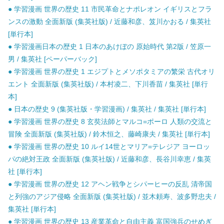
● 学習漫画 世界の歴史 11 市民革命とナポレオン イギリスとフラ
ンスの激動 全面新版 (集英社版) / 近藤和彦、笈川かおる / 集英社
[単行本]
● 学習漫画日本の歴史 1 日本のあけぼの 原始時代 第2版 / 笠原一
男 / 集英社 [ペーパーバック]
● 学習漫画 世界の歴史 1 エジプトとメソポタミアの繁栄 古代オリ
エント 全面新版 (集英社版) / 本村凌二、下川香苗 / 集英社 [単行
本]
● 日本の歴史 9 (集英社版・学習漫画) / 集英社 / 集英社 [単行本]
● 学習漫画 世界の歴史 8 玄奘法師とマルコ=ポーロ 人類の交流と
冒険 全面新版 (集英社版) / 鈴木恒之、藤崎康夫 / 集英社 [単行本]
● 学習漫画 世界の歴史 10 ルイ14世とマリア=テレジア ヨーロッ
パの絶対王政 全面新版 (集英社版) / 近藤和彦、長谷川幸恵 / 集英
社 [単行本]
● 学習漫画 世界の歴史 12 アヘン戦争とシパーヒーの反乱 清帝国
と列強のアジア侵略 全面新版 (集英社版) / 並木頼寿、波多野忠夫 /
集英社 [単行本]
● 学習漫画 世界の歴史 13 産業革命と自由主義 富国強兵のせめぎ