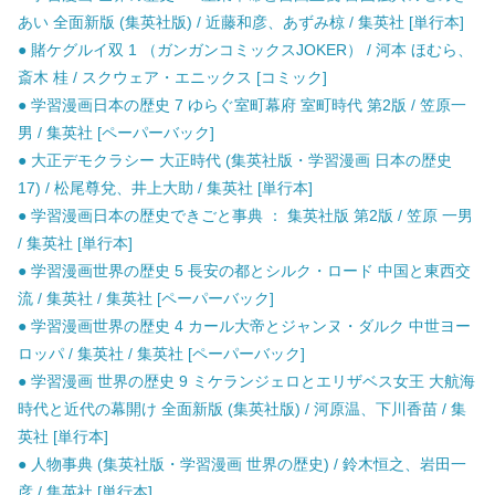
あい 全面新版 (集英社版) / 近藤和彦、あずみ椋 / 集英社 [単行本]
● 賭ケグルイ双 1 （ガンガンコミックスJOKER） / 河本 ほむら、
斎木 桂 / スクウェア・エニックス [コミック]
● 学習漫画日本の歴史 7 ゆらぐ室町幕府 室町時代 第2版 / 笠原一
男 / 集英社 [ペーパーバック]
● 大正デモクラシー 大正時代 (集英社版・学習漫画 日本の歴史
17) / 松尾尊兌、井上大助 / 集英社 [単行本]
● 学習漫画日本の歴史できごと事典 ： 集英社版 第2版 / 笠原 一男
/ 集英社 [単行本]
● 学習漫画世界の歴史 5 長安の都とシルク・ロード 中国と東西交
流 / 集英社 / 集英社 [ペーパーバック]
● 学習漫画世界の歴史 4 カール大帝とジャンヌ・ダルク 中世ヨー
ロッパ / 集英社 / 集英社 [ペーパーバック]
● 学習漫画 世界の歴史 9 ミケランジェロとエリザベス女王 大航海
時代と近代の幕開け 全面新版 (集英社版) / 河原温、下川香苗 / 集
英社 [単行本]
● 人物事典 (集英社版・学習漫画 世界の歴史) / 鈴木恒之、岩田一
彦 / 集英社 [単行本]