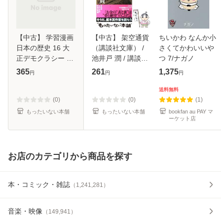
【中古】 学習漫画
【中古】 架空通貨
ちいかわ なんか小
日本の歴史 16 大
（講談社文庫） /
さくてかわいいや
正デモクラシー 大
池井戸 潤 / 講談社
つ 7/ナガノ
正時代 第2版 / 笠
[文庫]【メール便送
365
261
1,375
円
円
円
原一男 / 集英社 [ペ
料無料】
ーパーバック]【メ
送料無料
ール便送料無料】
(0)
(0)
(1)
もったいない本舗
もったいない本舗
bookfan au PAY マ
ーケット店
お店のカテゴリから商品を探す
本・コミック・雑誌
（
1,241,281
）
音楽・映像
（
149,941
）