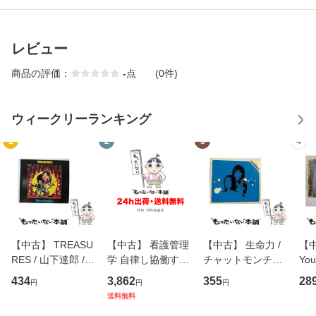
レビュー
商品の評価：
-
点
(0件)
ウィークリーランキング
1
2
3
4
【中古】 TREASU
【中古】 看護管理
【中古】 生命力 /
【中
RES / 山下達郎 /
学 自律し協働する
チャットモンチー /
You
イーストウエス
専門職の看護マネ
キューンレコード
のがか
434
3,862
355
28
円
円
円
ト・ジャパン [CD]
ジメントスキル 改
[CD]【メール便送
【
送料無料
【メール便送料無
訂第3版 (看護学テ
料無料】
料