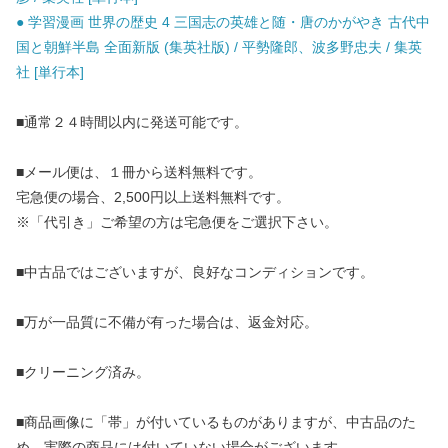
● 学習漫画 世界の歴史 4 三国志の英雄と随・唐のかがやき 古代中
国と朝鮮半島 全面新版 (集英社版) / 平勢隆郎、波多野忠夫 / 集英
社 [単行本]
■通常２４時間以内に発送可能です。
■メール便は、１冊から送料無料です。
宅急便の場合、2,500円以上送料無料です。
※「代引き」ご希望の方は宅急便をご選択下さい。
■中古品ではございますが、良好なコンディションです。
■万が一品質に不備が有った場合は、返金対応。
■クリーニング済み。
■商品画像に「帯」が付いているものがありますが、中古品のた
め、実際の商品には付いていない場合がございます。