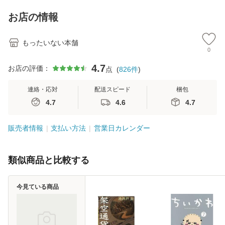
料】
キストNiCE) / 手島
恵 藤本幸三 / 南江
お店の情報
堂 [単行
もったいない本舗
0
4.7
お店の評価：
点
(
826
件
)
連絡・応対
配送スピード
梱包
4.7
4.6
4.7
販売者情報
支払い方法
営業日カレンダー
類似商品と比較する
今見ている商品