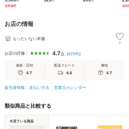
円
円
円
ジメントスキル 改
庫) / 島田荘司 / 光
翔太×加藤ミリヤ /
タ
送料無料
送料
訂第3版 (看護学テ
文社 [文庫]【メー
[CD]【メール便送
ター
キストNiCE) / 手島
ル便送料無料】
料無料】
VD
恵 藤本幸三 / 南江
料
お店の情報
堂 [単行
もったいない本舗
0
4.7
お店の評価：
点
(
829
件
)
連絡・応対
配送スピード
梱包
4.7
4.6
4.7
販売者情報
支払い方法
営業日カレンダー
類似商品と比較する
今見ている商品