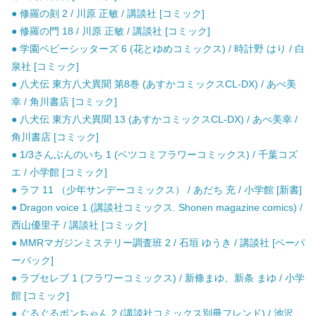
● 修羅の刻 2 / 川原 正敏 / 講談社 [コミック]
● 修羅の門 18 / 川原 正敏 / 講談社 [コミック]
● 学園ベビーシッターズ 6 (花とゆめコミックス) / 時計野 はり / 白
泉社 [コミック]
● 八犬伝 東方八犬異聞 第8巻 (あすかコミックスCL-DX) / あべ美
幸 / 角川書店 [コミック]
● 八犬伝 東方八犬異聞 13 (あすかコミックスCL-DX) / あべ美幸 /
角川書店 [コミック]
● 1/3さんぶんのいち 1 (ベツコミフラワーコミックス) / 千葉コズ
エ / 小学館 [コミック]
● ラフ 11 （少年サンデーコミックス） / あだち 充 / 小学館 [新書]
● Dragon voice 1 (講談社コミックス. Shonen magazine comics) /
西山優里子 / 講談社 [コミック]
● MMRマガジンミステリー調査班 2 / 石垣 ゆうき / 講談社 [ペーパ
ーバック]
● ラブセレブ 1 (フラワーコミックス) / 新條まゆ、新条 まゆ / 小学
館 [コミック]
● ぐるぐるポンちゃん 2 (講談社コミックス別冊フレンド) / 池沢