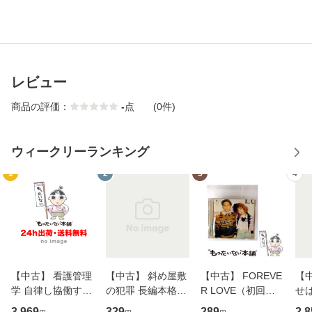
レビュー
商品の評価：
-
点
(0件)
ウィークリーランキング
1
2
3
4
【中古】 看護管理
【中古】 斜め屋敷
【中古】 FOREVE
【
学 自律し協働する
の犯罪 長編本格推
R LOVE（初回生
せば
専門職の看護マネ
理小説 (光文社文
産限定盤） / 清水
VD
3,969
329
289
2,8