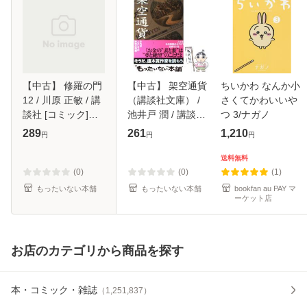
【中古】 修羅の門
【中古】 架空通貨
ちいかわ なんか小
12 / 川原 正敏 / 講
（講談社文庫） /
さくてかわいいや
談社 [コミック]
池井戸 潤 / 講談社
つ 3/ナガノ
【メール便送料無
[文庫]【メール便送
289
261
1,210
円
円
円
料】
料無料】
送料無料
(0)
(0)
(1)
もったいない本舗
もったいない本舗
bookfan au PAY マ
ーケット店
お店のカテゴリから商品を探す
本・コミック・雑誌
（
1,251,837
）