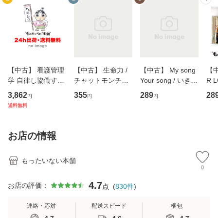
【中古】 看護管理
【中古】 生命力 /
【中古】 My song
【中
学 自律し協働する
チャットモンチー /
Your song / いきも
R 
専門職の看護マネ
キューンレコード
のがかり / [CD]
産限
3,862
355
289
28
円
円
円
ジメントスキル 改
[CD]【メール便送
【メール便送料無
翔太
送料無料
訂第3版 (看護学テ
料無料】
料】
[C
キストNiCE) / 手島
料
恵 藤本幸三 / 南江
お店の情報
堂 [単行
もったいない本舗
0
4.7
お店の評価：
点
(
830
件
)
連絡・応対
配送スピード
梱包