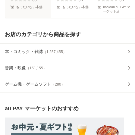
もったいない本舗
もったいない本舗
bookfan au PAY マ
ーケット店
お店のカテゴリから商品を探す
本・コミック・雑誌
（
1,257,455
）
音楽・映像
（
151,155
）
ゲーム機・ゲームソフト
（
280
）
au PAY マーケット
のおすすめ