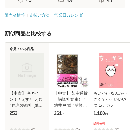
4.7
4.6
4.7
販売者情報
支払い方法
営業日カレンダー
類似商品と比較する
今見ている商品
【中古】 キネイ
【中古】 架空通貨
ちいかわ なんか小
ン！ / えすと えむ
（講談社文庫） /
さくてかわいいや
/ 東京漫画社 [単行
池井戸 潤 / 講談社
つ 1/ナガノ
本（ソフトカバ
[文庫]【メール便送
253
261
1,100
円
円
円
ー）]【メール便送
料無料】
料無料】
送料無料
(0)
(0)
(0)