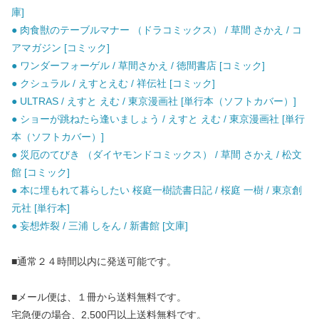
庫]
● 肉食獣のテーブルマナー （ドラコミックス） / 草間 さかえ / コ
アマガジン [コミック]
● ワンダーフォーゲル / 草間さかえ / 徳間書店 [コミック]
● クシュラル / えすとえむ / 祥伝社 [コミック]
● ULTRAS / えすと えむ / 東京漫画社 [単行本（ソフトカバー）]
● ショーが跳ねたら逢いましょう / えすと えむ / 東京漫画社 [単行
本（ソフトカバー）]
● 災厄のてびき （ダイヤモンドコミックス） / 草間 さかえ / 松文
館 [コミック]
● 本に埋もれて暮らしたい 桜庭一樹読書日記 / 桜庭 一樹 / 東京創
元社 [単行本]
● 妄想炸裂 / 三浦 しをん / 新書館 [文庫]
■通常２４時間以内に発送可能です。
■メール便は、１冊から送料無料です。
宅急便の場合、2,500円以上送料無料です。