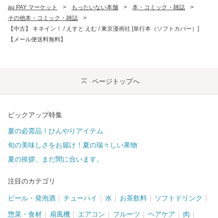
au PAY マーケット
>
もったいない本舗
>
本・コミック・雑誌
>
その他本・コミック・雑誌
>
【中古】 キネイン！ / えすと えむ / 東京漫画社 [単行本（ソフトカバー）]
【メール便送料無料】
ページトップへ
ピックアップ特集
夏の必需品！ひんやりアイテム
旬の美味しさをお届け！夏の瑞々しい果物
夏の挨拶、まだ間に合います。
注目のカテゴリ
ビール・発泡酒
チューハイ
水
お茶飲料
ソフトドリンク
惣菜・食材
扇風機
エアコン
フルーツ
ヘアケア
肉